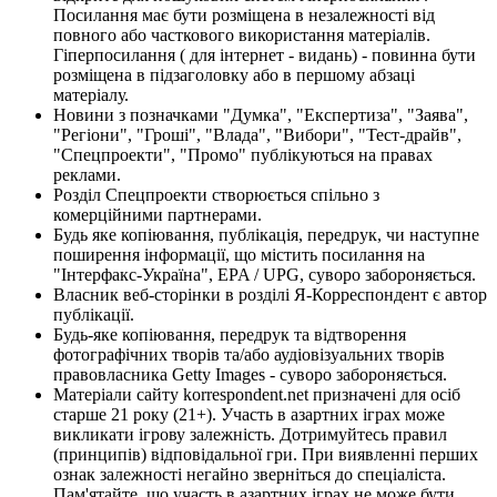
Посилання має бути розміщена в незалежності від
повного або часткового використання матеріалів.
Гіперпосилання ( для інтернет - видань) - повинна бути
розміщена в підзаголовку або в першому абзаці
матеріалу.
Новини з позначками "Думка", "Експертиза", "Заява",
"Регіони", "Гроші", "Влада", "Вибори", "Тест-драйв",
"Спецпроекти", "Промо" публікуються на правах
реклами.
Розділ Спецпроекти створюється спільно з
комерційними партнерами.
Будь яке копіювання, публікація, передрук, чи наступне
поширення інформації, що містить посилання на
"Інтерфакс-Україна", EPA / UPG, суворо забороняється.
Власник веб-сторінки в розділі Я-Корреспондент є автор
публікації.
Будь-яке копіювання, передрук та відтворення
фотографічних творів та/або аудіовізуальних творів
правовласника Getty Images - суворо забороняється.
Матеріали сайту korrespondent.net призначені для осіб
старше 21 року (21+). Участь в азартних іграх може
викликати ігрову залежність. Дотримуйтесь правил
(принципів) відповідальної гри. При виявленні перших
ознак залежності негайно зверніться до спеціаліста.
Пам'ятайте, що участь в азартних іграх не може бути