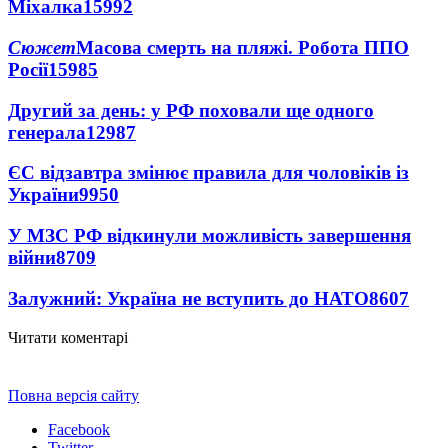
Міхалка
15992
Сюжет
Масова смерть на пляжі. Робота ППО
Росії
15985
Другий за день: у РФ поховали ще одного
генерала
12987
ЄС відзавтра змінює правила для чоловіків із
України
9950
У МЗС РФ відкинули можливість завершення
війни
8709
Залужний: Україна не вступить до НАТО
8607
Читати коментарі
Повна версія сайту
Facebook
Twitter