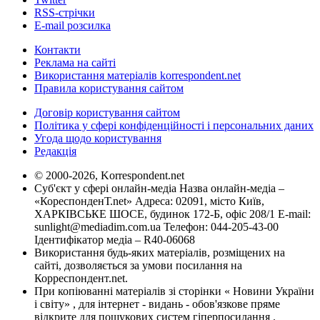
RSS-стрічки
E-mail розсилка
Контакти
Реклама на сайті
Використання матеріалів korrespondent.net
Правила користування сайтом
Договір користування сайтом
Політика у сфері конфіденційності і персональних даних
Угода щодо користування
Редакція
© 2000-2026, Korrespondent.net
Суб'єкт у сфері онлайн-медіа Назва онлайн-медіа –
«КореспонденТ.net» Адреса: 02091, місто Київ,
ХАРКІВСЬКЕ ШОСЕ, будинок 172-Б, офіс 208/1 E-mail:
sunlight@mediadim.com.ua
Телефон: 044-205-43-00
Ідентифікатор медіа – R40-06068
Використання будь-яких матеріалів, розміщених на
сайті, дозволяється за умови посилання на
Корреспондент.net.
При копіюванні матеріалів зі сторінки « Новини України
і світу» , для інтернет - видань - обов'язкове пряме
відкрите для пошукових систем гіперпосилання .