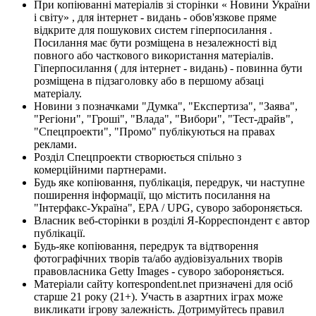
При копіюванні матеріалів зі сторінки « Новини України
і світу» , для інтернет - видань - обов'язкове пряме
відкрите для пошукових систем гіперпосилання .
Посилання має бути розміщена в незалежності від
повного або часткового використання матеріалів.
Гіперпосилання ( для інтернет - видань) - повинна бути
розміщена в підзаголовку або в першому абзаці
матеріалу.
Новини з позначками "Думка", "Експертиза", "Заява",
"Регіони", "Гроші", "Влада", "Вибори", "Тест-драйв",
"Спецпроекти", "Промо" публікуються на правах
реклами.
Розділ Спецпроекти створюється спільно з
комерційними партнерами.
Будь яке копіювання, публікація, передрук, чи наступне
поширення інформації, що містить посилання на
"Інтерфакс-Україна", EPA / UPG, суворо забороняється.
Власник веб-сторінки в розділі Я-Корреспондент є автор
публікації.
Будь-яке копіювання, передрук та відтворення
фотографічних творів та/або аудіовізуальних творів
правовласника Getty Images - суворо забороняється.
Матеріали сайту korrespondent.net призначені для осіб
старше 21 року (21+). Участь в азартних іграх може
викликати ігрову залежність. Дотримуйтесь правил