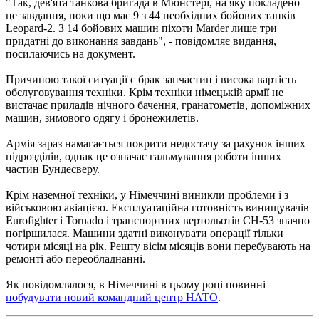
"Так, дев'ята танкова бригада в Мюнстері, на яку покладено
це завдання, поки що має 9 з 44 необхідних бойових танків
Leopard-2. З 14 бойових машин піхоти Marder лише три
придатні до виконання завдань", - повідомляє видання,
посилаючись на документ.
Причиною такої ситуації є брак запчастин і висока вартість
обслуговування техніки. Крім техніки німецькій армії не
вистачає приладів нічного бачення, гранатометів, допоміжних
машин, зимового одягу і бронежилетів.
Армія зараз намагається покрити недостачу за рахунок інших
підрозділів, однак це означає гальмування роботи інших
частин Бундесверу.
Крім наземної техніки, у Німеччині виникли проблеми і з
військовою авіацією. Експлуатаційна готовність винищувачів
Eurofighter і Tornado і транспортних вертольотів CH-53 значно
погіршилася. Машини здатні виконувати операції тільки
чотири місяці на рік. Решту вісім місяців вони перебувають на
ремонті або переобладнанні.
Як повідомлялося, в Німеччині в цьому році повинні
побудувати новий командний центр НАТО
.