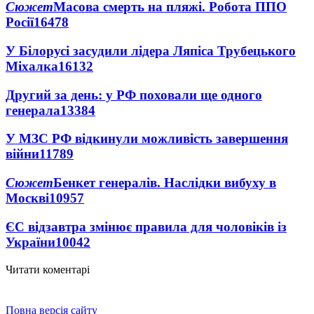
Сюжет
Масова смерть на пляжі. Робота ППО
Росії
16478
У Білорусі засудили лідера Ляпіса Трубецького
Міхалка
16132
Другий за день: у РФ поховали ще одного
генерала
13384
У МЗС РФ відкинули можливість завершення
війни
11789
Сюжет
Бенкет генералів. Наслідки вибуху в
Москві
10957
ЄС відзавтра змінює правила для чоловіків із
України
10042
Читати коментарі
Повна версія сайту