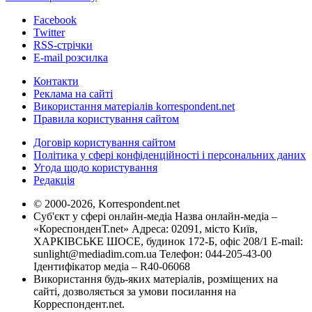
Facebook
Twitter
RSS-стрічки
E-mail розсилка
Контакти
Реклама на сайті
Використання матеріалів korrespondent.net
Правила користування сайтом
Договір користування сайтом
Політика у сфері конфіденційності і персональних даних
Угода щодо користування
Редакція
© 2000-2026, Korrespondent.net
Суб'єкт у сфері онлайн-медіа Назва онлайн-медіа –
«КореспонденТ.net» Адреса: 02091, місто Київ,
ХАРКІВСЬКЕ ШОСЕ, будинок 172-Б, офіс 208/1 E-mail:
sunlight@mediadim.com.ua
Телефон: 044-205-43-00
Ідентифікатор медіа – R40-06068
Використання будь-яких матеріалів, розміщених на
сайті, дозволяється за умови посилання на
Корреспондент.net.