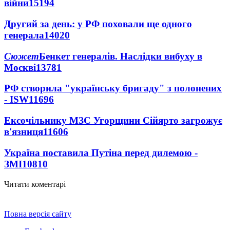
війни
15194
Другий за день: у РФ поховали ще одного
генерала
14020
Сюжет
Бенкет генералів. Наслідки вибуху в
Москві
13781
РФ створила "українську бригаду" з полонених
- ISW
11696
Ексочільнику МЗС Угорщини Сійярто загрожує
в'язниця
11606
Україна поставила Путіна перед дилемою -
ЗМІ
10810
Читати коментарі
Повна версія сайту