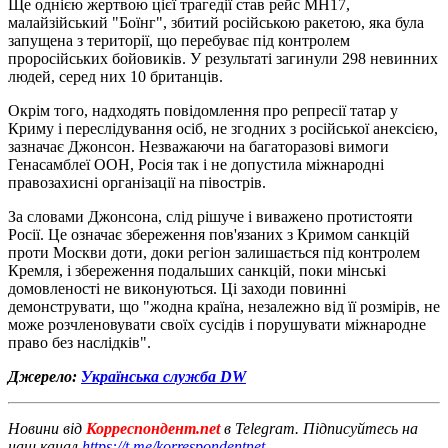
Ще однією жертвою цієї трагедії став рейс MH17,
малайзійський "Боїнг", збитий російською ракетою, яка була
запущена з території, що перебуває під контролем
проросійських бойовиків. У результаті загинули 298 невинних
людей, серед них 10 британців.
Окрім того, надходять повідомлення про репресії татар у
Криму і переслідування осіб, не згодних з російської анексією,
зазначає Джонсон. Незважаючи на багаторазові вимоги
Генасамблеї ООН, Росія так і не допустила міжнародні
правозахисні організації на півострів.
За словами Джонсона, слід рішуче і виважено протистояти
Росії. Це означає збереження пов'язаних з Кримом санкцій
проти Москви доти, доки регіон залишається під контролем
Кремля, і збереження подальших санкцій, поки мінські
домовленості не виконуються. Ці заходи повинні
демонструвати, що "жодна країна, незалежно від її розмірів, не
може розчленовувати своїх сусідів і порушувати міжнародне
право без наслідків".
Джерело:
Українська служба DW
Новини від
Корреспондент.net
в Telegram. Підписуйтесь на
наш канал
https://t.me/korrespondentnet