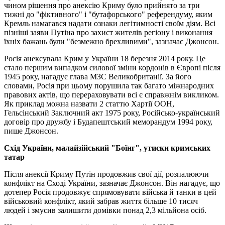
чином рішення про анексію Криму було прийнято за три
тижні до "фіктивного" і "бутафорського" референдуму, яким
Кремль намагався надати ознаки легітимності своїм діям. Всі
пізніші заяви Путіна про захист жителів регіону і виконання
їхніх бажань були "безмежно брехливими", зазначає Джонсон.
Росія анексувала Крим у України 18 березня 2014 року. Це
стало першим випадком силової зміни кордонів в Європі після
1945 року, нагадує глава МЗС Великобританії. За його
словами, Росія при цьому порушила так багато міжнародних
правових актів, що перераховувати всі є справжнім викликом.
Як приклад можна назвати 2 статтю Хартії ООН,
Гельсінський Заключний акт 1975 року, Російсько-український
договір про дружбу і Будапештський меморандум 1994 року,
пише Джонсон.
Схід України, малайзійський "Боїнг", утиски кримських
татар
Після анексії Криму Путін продовжив свої дії, розпалюючи
конфлікт на Сході України, зазначає Джонсон. Він нагадує, що
дотепер Росія продовжує спрямовувати війська й танки в цей
військовий конфлікт, який забрав життя більше 10 тисяч
людей і змусив залишити домівки понад 2,3 мільйона осіб.