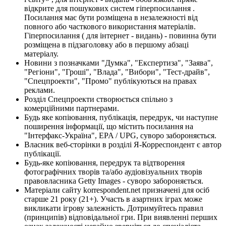
відкрите для пошукових систем гіперпосилання .
Посилання має бути розміщена в незалежності від
повного або часткового використання матеріалів.
Гіперпосилання ( для інтернет - видань) - повинна бути
розміщена в підзаголовку або в першому абзаці
матеріалу.
Новини з позначками "Думка", "Експертиза", "Заява",
"Регіони", "Гроші", "Влада", "Вибори", "Тест-драйв",
"Спецпроекти", "Промо" публікуються на правах
реклами.
Розділ Спецпроекти створюється спільно з
комерційними партнерами.
Будь яке копіювання, публікація, передрук, чи наступне
поширення інформації, що містить посилання на
"Інтерфакс-Україна", EPA / UPG, суворо забороняється.
Власник веб-сторінки в розділі Я-Корреспондент є автор
публікації.
Будь-яке копіювання, передрук та відтворення
фотографічних творів та/або аудіовізуальних творів
правовласника Getty Images - суворо забороняється.
Матеріали сайту korrespondent.net призначені для осіб
старше 21 року (21+). Участь в азартних іграх може
викликати ігрову залежність. Дотримуйтесь правил
(принципів) відповідальної гри. При виявленні перших