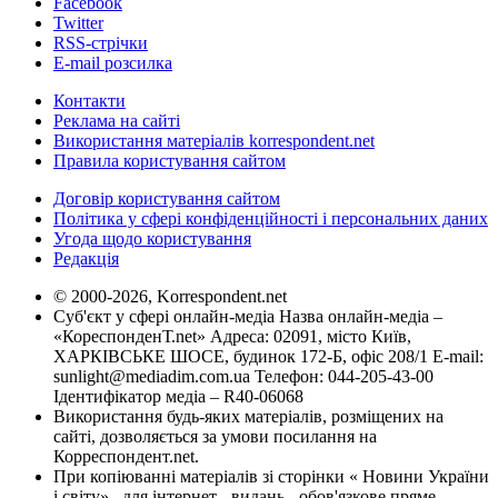
Facebook
Twitter
RSS-стрічки
E-mail розсилка
Контакти
Реклама на сайті
Використання матеріалів korrespondent.net
Правила користування сайтом
Договір користування сайтом
Політика у сфері конфіденційності і персональних даних
Угода щодо користування
Редакція
© 2000-2026, Korrespondent.net
Суб'єкт у сфері онлайн-медіа Назва онлайн-медіа –
«КореспонденТ.net» Адреса: 02091, місто Київ,
ХАРКІВСЬКЕ ШОСЕ, будинок 172-Б, офіс 208/1 E-mail:
sunlight@mediadim.com.ua
Телефон: 044-205-43-00
Ідентифікатор медіа – R40-06068
Використання будь-яких матеріалів, розміщених на
сайті, дозволяється за умови посилання на
Корреспондент.net.
При копіюванні матеріалів зі сторінки « Новини України
і світу» , для інтернет - видань - обов'язкове пряме