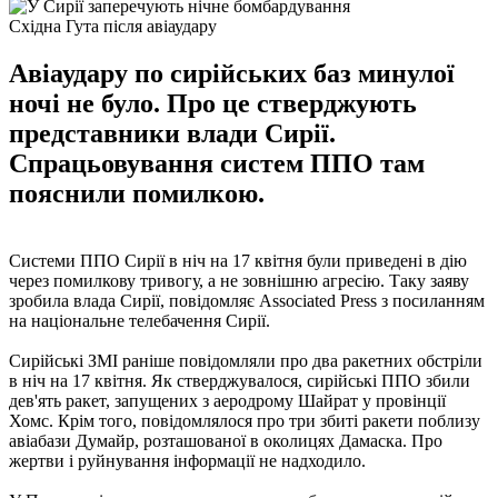
Східна Гута після авіаудару
Авіаудару по сирійських баз минулої
ночі не було. Про це стверджують
представники влади Сирії.
Спрацьовування систем ППО там
пояснили помилкою.
Системи ППО Сирії в ніч на 17 квітня були приведені в дію
через помилкову тривогу, а не зовнішню агресію. Таку заяву
зробила влада Сирії, повідомляє Associated Press з посиланням
на національне телебачення Сирії.
Сирійські ЗМІ раніше повідомляли про два ракетних обстріли
в ніч на 17 квітня. Як стверджувалося, сирійські ППО збили
дев'ять ракет, запущених з аеродрому Шайрат у провінції
Хомс. Крім того, повідомлялося про три збиті ракети поблизу
авіабази Думайр, розташованої в околицях Дамаска. Про
жертви і руйнування інформації не надходило.