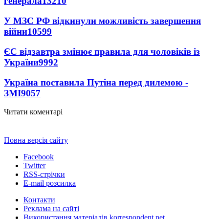
генерала
13210
У МЗС РФ відкинули можливість завершення
війни
10599
ЄС відзавтра змінює правила для чоловіків із
України
9992
Україна поставила Путіна перед дилемою -
ЗМІ
9057
Читати коментарі
Повна версія сайту
Facebook
Twitter
RSS-стрічки
E-mail розсилка
Контакти
Реклама на сайті
Використання матеріалів korrespondent.net