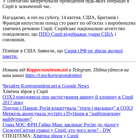
У Пентагоні заперечували проведення будь-яких операцій в
Сирії в зазначений час.
Нагадаємо, в ніч на суботу, 14 квітня, США, Британія і
Франція випустили понад сто ракет по об'єктах з виробництва
хімічних речовин Сирії. Сирійське національне агентство
повідомляло, що
ППО Сирії відображає удари США
і
союзників.
Пізніше в США Заявили, що
Сирія і РФ не збили жодної
ракети.
Новини від
Корреспондент.net
в Telegram. Підписуйтеся на
наш канал
https://t.me/korrespondentnet
Читайте Korrespondent.net в Google News
Хімічна зброя у Сирії
ОЗХЗ повідомила про застосування зарину й хлорину в Сирії
2017 року
Лондон і Париж: Росія влаштувала "театр і маскарад" в ОЗХЗ
Меркель анонсувала зустріч з Путіним в "найближчому
майбутньому"
Глава МЗС ФРН Гайко Маас закликає Росію до діалогу
Сюжет
Світові гравці у Сирії: хто чого хоче? - DW
СПЕЦТЕМА:
Хімічна зброя у Сирії