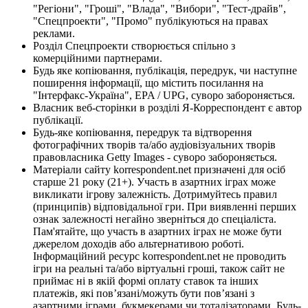
"Регіони", "Гроші", "Влада", "Вибори", "Тест-драйв",
"Спецпроекти", "Промо" публікуються на правах
реклами.
Розділ Спецпроекти створюється спільно з
комерційними партнерами.
Будь яке копіювання, публікація, передрук, чи наступне
поширення інформації, що містить посилання на
"Інтерфакс-Україна", EPA / UPG, суворо забороняється.
Власник веб-сторінки в розділі Я-Корреспондент є автор
публікації.
Будь-яке копіювання, передрук та відтворення
фотографічних творів та/або аудіовізуальних творів
правовласника Getty Images - суворо забороняється.
Матеріали сайту korrespondent.net призначені для осіб
старше 21 року (21+). Участь в азартних іграх може
викликати ігрову залежність. Дотримуйтесь правил
(принципів) відповідальної гри. При виявленні перших
ознак залежності негайно зверніться до спеціаліста.
Пам'ятайте, що участь в азартних іграх не може бути
джерелом доходів або альтернативою роботі.
Інформаційний ресурс korrespondent.net не проводить
ігри на реальні та/або віртуальні гроші, також сайт не
приймає ні в якій формі оплату ставок та інших
платежів, які пов’язані/можуть бути пов’язані з
азартними іграми, букмекерами чи тоталізаторами. Будь-