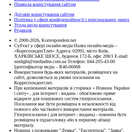
Правила користування сайтом
Договір користування сайтом
Політика у сфері конфіденційності і персональних даних
Угода щодо користування
Редакція
© 2000-2026, Korrespondent.net
Суб'єкт у сфері онлайн-медіа Назва онлайн-медіа –
«КореспонденТ.net» Адреса: 02091, місто Київ,
ХАРКІВСЬКЕ ШОСЕ, будинок 172-Б, офіс 208/1 E-mail:
sunlight@mediadim.com.ua
Телефон: 044-205-43-00
Ідентифікатор медіа – R40-06068
Використання будь-яких матеріалів, розміщених на
сайті, дозволяється за умови посилання на
Корреспондент.net.
При копіюванні матеріалів зі сторінки « Новини України
і світу» , для інтернет - видань - обов'язкове пряме
відкрите для пошукових систем гіперпосилання .
Посилання має бути розміщена в незалежності від
повного або часткового використання матеріалів.
Гіперпосилання ( для інтернет - видань) - повинна бути
розміщена в підзаголовку або в першому абзаці
матеріалу.
Новини з позначками "Думка", "Експертиза", "Заява",