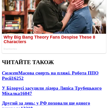
ЧИТАЙТЕ ТАКОЖ
Сюжет
Масова смерть на пляжі. Робота ППО
Росії
16252
У Білорусі засудили лідера Ляпіса Трубецького
Міхалка
16047
Другий за день: у РФ поховали ще одного