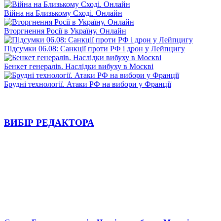
Війна на Близькому Сході. Онлайн
Вторгнення Росії в Україну. Онлайн
Підсумки 06.08: Санкції проти РФ і дрон у Лейпцигу
Бенкет генералів. Наслідки вибуху в Москві
Брудні технології. Атаки РФ на вибори у Франції
ВИБІР РЕДАКТОРА