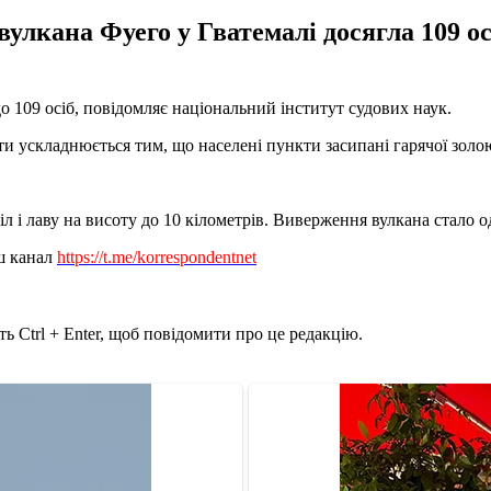
 вулкана Фуего у Гватемалі досягла 109 
о 109 осіб, повідомляє національний інститут судових наук.
 ускладнюється тим, що населені пункти засипані гарячої золо
і лаву на висоту до 10 кілометрів. Виверження вулкана стало одн
ш канал
https://t.me/korrespondentnet
ь Ctrl + Enter, щоб повідомити про це редакцію.