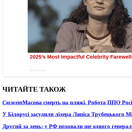
ЧИТАЙТЕ ТАКОЖ
Сюжет
Масова смерть на пляжі. Робота ППО Росі
У Білорусі засудили лідера Ляпіса Трубецького М
Другий за день: у РФ поховали ще одного генерал