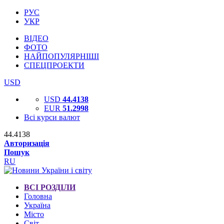
РУС
УКР
ВІДЕО
ФОТО
НАЙПОПУЛЯРНІШІ
СПЕЦПРОЕКТИ
USD
USD
44.4138
EUR
51.2998
Всі курси валют
44.4138
Авторизація
Пошук
RU
ВСІ РОЗДІЛИ
Головна
Україна
Місто
Світ