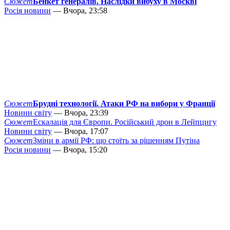
Сюжет
Бенкет генералів. Наслідки вибуху в Москві
Росія новини
— Вчора, 23:58
Сюжет
Брудні технології. Атаки РФ на вибори у Франції
Новини світу
— Вчора, 23:39
Сюжет
Ескалація для Європи. Російський дрон в Лейпцигу
Новини світу
— Вчора, 17:07
Сюжет
Зміни в армії РФ: що стоїть за рішенням Путіна
Росія новини
— Вчора, 15:20