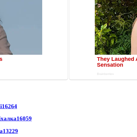
ї
16264
іхалка
16059
а
13229