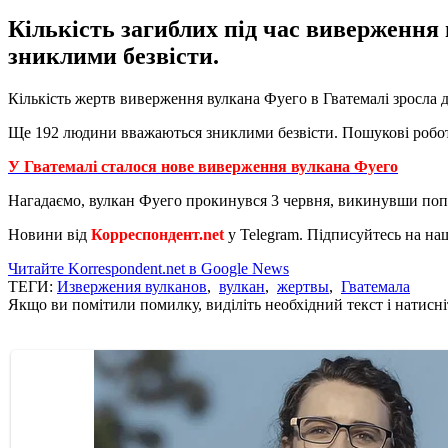
Кількість загиблих під час виверження
зниклими безвісти.
Кількість жертв виверження вулкана Фуего в Гватемалі зросла д
Ще 192 людини вважаються зниклими безвісти. Пошукові роботи
У Гватемалі сталося нове виверження вулкана Фуего
Нагадаємо, вулкан Фуего прокинувся 3 червня, викинувши попіл 
Новини від
Корреспондент.net
у Telegram. Підписуйтесь на на
Читайте Korrespondent.net в Google News
ТЕГИ:
Извержения вулканов
,
вулкан
,
жертвы
,
Гватемала
Якщо ви помітили помилку, виділіть необхідний текст і натисніт