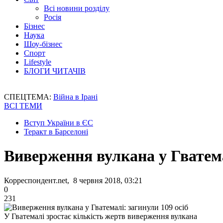
Всі новини розділу
Росія
Бізнес
Наука
Шоу-бізнес
Спорт
Lifestyle
БЛОГИ ЧИТАЧІВ
СПЕЦТЕМА:
Війна в Ірані
ВСІ ТЕМИ
Вступ України в ЄС
Теракт в Барселоні
Виверження вулкана у Гватема
Корреспондент.net, 8 червня 2018, 03:21
0
231
У Гватемалі зростає кількість жертв виверження вулкана