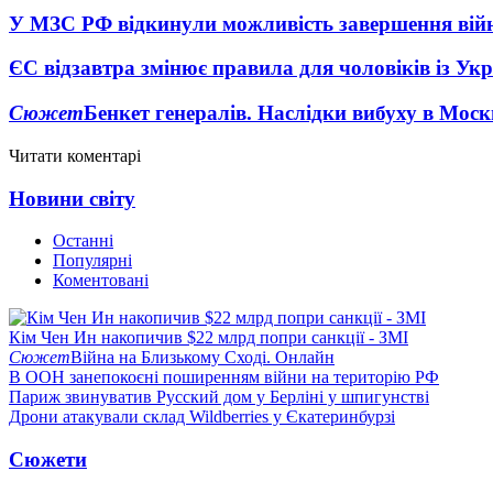
У МЗС РФ відкинули можливість завершення вій
ЄС відзавтра змінює правила для чоловіків із Ук
Сюжет
Бенкет генералів. Наслідки вибуху в Моск
Читати коментарі
Новини світу
Останні
Популярні
Коментовані
Кім Чен Ин накопичив $22 млрд попри санкції - ЗМІ
Сюжет
Війна на Близькому Сході. Онлайн
В ООН занепокоєні поширенням війни на територію РФ
Париж звинуватив Русский дом у Берліні у шпигунстві
Дрони атакували склад Wildberries у Єкатеринбурзі
Сюжети