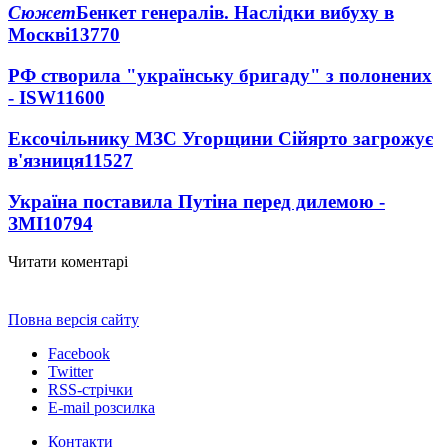
Сюжет
Бенкет генералів. Наслідки вибуху в
Москві
13770
РФ створила "українську бригаду" з полонених
- ISW
11600
Ексочільнику МЗС Угорщини Сійярто загрожує
в'язниця
11527
Україна поставила Путіна перед дилемою -
ЗМІ
10794
Читати коментарі
Повна версія сайту
Facebook
Twitter
RSS-стрічки
E-mail розсилка
Контакти