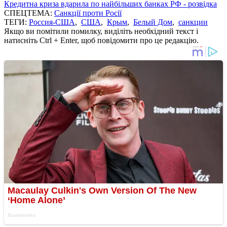
Кредитна криза вдарила по найбільших банках РФ - розвідка
СПЕЦТЕМА:
Санкції проти Росії
ТЕГИ:
Россия-США
,
США
,
Крым
,
Белый Дом
,
санкции
Якщо ви помітили помилку, виділіть необхідний текст і
натисніть Ctrl + Enter, щоб повідомити про це редакцію.