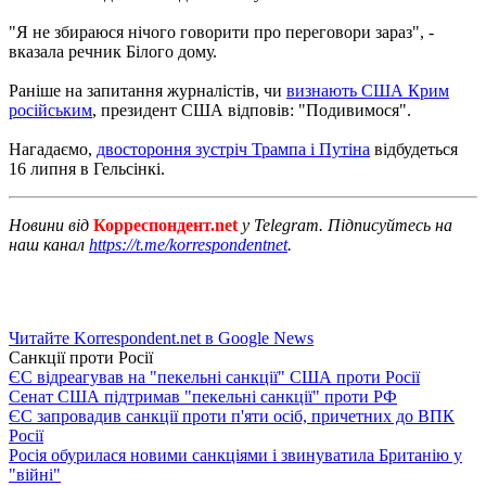
"Я не збираюся нічого говорити про переговори зараз", -
вказала речник Білого дому.
Раніше на запитання журналістів, чи
визнають США Крим
російським
, президент США відповів: "Подивимося".
Нагадаємо,
двостороння зустріч Трампа і Путіна
відбудеться
16 липня в Гельсінкі.
Новини від
Корреспондент.net
у Telegram. Підписуйтесь на
наш канал
https://t.me/korrespondentnet
.
Читайте Korrespondent.net в Google News
Санкції проти Росії
ЄС відреагував на "пекельні санкції" США проти Росії
Сенат США підтримав "пекельні санкції" проти РФ
ЄС запровадив санкції проти п'яти осіб, причетних до ВПК
Росії
Росія обурилася новими санкціями і звинуватила Британію у
"війні"