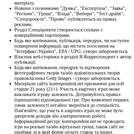
матеріалу.
Новини з позначками "Думка", "Експертиза", "Заява",
"Регіони", "Гроші", "Влада", "Вибори", "Тест-драйв",
"Спецпроекти", "Промо" публікуються на правах
реклами.
Розділ Спецпроекти створюється спільно з
комерційними партнерами.
Будь яке копіювання, публікація, передрук, чи наступне
поширення інформації, що містить посилання на
"Інтерфакс-Україна", EPA / UPG, суворо забороняється.
Власник веб-сторінки в розділі Я-Корреспондент є автор
публікації.
Будь-яке копіювання, передрук та відтворення
фотографічних творів та/або аудіовізуальних творів
правовласника Getty Images - суворо забороняється.
Матеріали сайту korrespondent.net призначені для осіб
старше 21 року (21+). Участь в азартних іграх може
викликати ігрову залежність. Дотримуйтесь правил
(принципів) відповідальної гри. При виявленні перших
ознак залежності негайно зверніться до спеціаліста.
Пам'ятайте, що участь в азартних іграх не може бути
джерелом доходів або альтернативою роботі.
Інформаційний ресурс korrespondent.net не проводить
ігри на реальні та/або віртуальні гроші, також сайт не
приймає ні в якій формі оплату ставок та інших