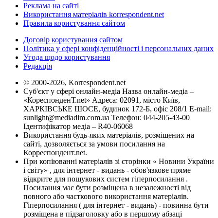
Реклама на сайті
Використання матеріалів korrespondent.net
Правила користування сайтом
Договір користування сайтом
Політика у сфері конфіденційності і персональних даних
Угода щодо користування
Редакція
© 2000-2026, Korrespondent.net
Суб'єкт у сфері онлайн-медіа Назва онлайн-медіа –
«КореспонденТ.net» Адреса: 02091, місто Київ,
ХАРКІВСЬКЕ ШОСЕ, будинок 172-Б, офіс 208/1 E-mail:
sunlight@mediadim.com.ua
Телефон: 044-205-43-00
Ідентифікатор медіа – R40-06068
Використання будь-яких матеріалів, розміщених на
сайті, дозволяється за умови посилання на
Корреспондент.net.
При копіюванні матеріалів зі сторінки « Новини України
і світу» , для інтернет - видань - обов'язкове пряме
відкрите для пошукових систем гіперпосилання .
Посилання має бути розміщена в незалежності від
повного або часткового використання матеріалів.
Гіперпосилання ( для інтернет - видань) - повинна бути
розміщена в підзаголовку або в першому абзаці