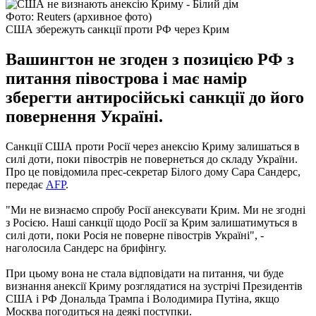
Фото: Reuters (архивное фото)
США збережуть санкції проти РФ через Крим
Вашингтон не згоден з позицією РФ з
питання півострова і має намір
зберегти антиросійські санкції до його
повернення Україні.
Санкції США проти Росії через анексію Криму залишаться в
силі доти, поки півострів не повернеться до складу України.
Про це повідомила прес-секретар Білого дому Сара Сандерс,
передає
AFP
.
"Ми не визнаємо спробу Росії анексувати Крим. Ми не згодні
з Росією. Наші санкції щодо Росії за Крим залишатимуться в
силі доти, поки Росія не поверне півострів Україні", -
наголосила Сандерс на брифінгу.
При цьому вона не стала відповідати на питання, чи буде
визнання анексії Криму розглядатися на зустрічі Президентів
США і РФ Дональда Трампа і Володимира Путіна, якщо
Москва погодиться на деякі поступки.