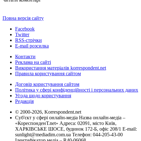
Повна версія сайту
Facebook
Twitter
RSS-стрічки
E-mail розсилка
Контакти
Реклама на сайті
Використання матеріалів korrespondent.net
Правила користування сайтом
Договір користування сайтом
Політика у сфері конфіденційності і персональних даних
Угода щодо користування
Редакція
© 2000-2026, Korrespondent.net
Суб'єкт у сфері онлайн-медіа Назва онлайн-медіа –
«КореспонденТ.net» Адреса: 02091, місто Київ,
ХАРКІВСЬКЕ ШОСЕ, будинок 172-Б, офіс 208/1 E-mail:
sunlight@mediadim.com.ua
Телефон: 044-205-43-00
Ідентифікатор медіа – R40-06068