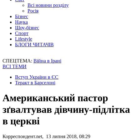
Всі новини розділу
Росія
Бізнес
Наука
Шоу-бізнес
Спорт
Lifestyle
БЛОГИ ЧИТАЧІВ
СПЕЦТЕМА:
Війна в Ірані
ВСІ ТЕМИ
Вступ України в ЄС
Теракт в Барселоні
Американський пастор
зґвалтував дівчину-підлітка
в церкві
Корреспондент.net, 13 липня 2018, 08:29