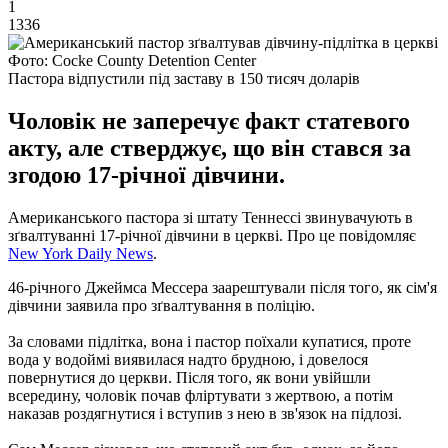
1
1336
Фото: Cocke County Detention Center
Пастора відпустили під заставу в 150 тисяч доларів
Чоловік не заперечує факт статевого
акту, але стверджує, що він стався за
згодою 17-річної дівчини.
Американського пастора зі штату Теннессі звинувачують в
зґвалтуванні 17-річної дівчини в церкві.
Про це повідомляє
New York Daily News
.
46-річного Джеймса Мессера заарештували після того, як сім'я
дівчини заявила про зґвалтування в поліцію.
За словами підлітка, вона і пастор поїхали купатися, проте
вода у водоймі виявилася надто брудною, і довелося
повернутися до церкви.
Після того, як вони увійшли
всередину, чоловік почав фліртувати з жертвою, а потім
наказав роздягнутися і вступив з нею в зв'язок на підлозі.