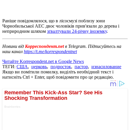
Раніше повідомлялося, що в лісосмузі поблизу зони
Чорнобильської АЕС двоє чоловіків прив'язали до дерева і
неприродним шляхом
зґвалтували 24-річну іноземку
.
Новини від
Корреспондент.net
в Telegram. Підписуйтесь на
наш канал
https://t.me/korrespondentnet
Читайте Korrespondent.net в Google News
ТЕГИ:
США
,
церковь
,
подросток
,
пастор
,
изнасилование
Якщо ви помітили помилку, виділіть необхідний текст і
натисніть Ctrl + Enter, щоб повідомити про це редакцію.