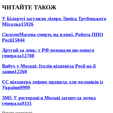
ЧИТАЙТЕ ТАКОЖ
У Білорусі засудили лідера Ляпіса Трубецького
Міхалка
15926
Сюжет
Масова смерть на пляжі. Робота ППО
Росії
15844
Другий за день: у РФ поховали ще одного
генерала
12708
Вибух у Москві: Італія відповіла Росії на її
заяви
12260
ЄС відзавтра змінює правила для чоловіків із
України
9909
ЗМІ: У ресторані в Москві загинула дочка
генерала
9331
Читати коментарі