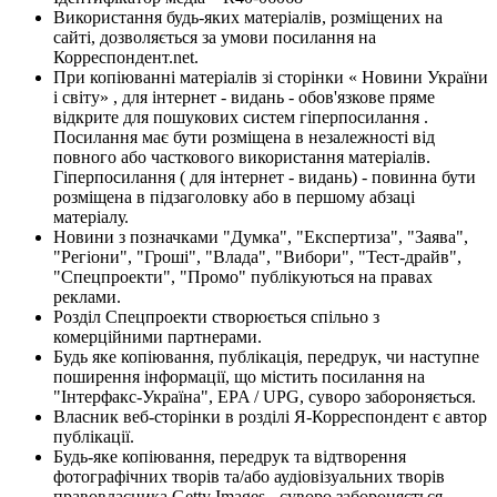
Використання будь-яких матеріалів, розміщених на
сайті, дозволяється за умови посилання на
Корреспондент.net.
При копіюванні матеріалів зі сторінки « Новини України
і світу» , для інтернет - видань - обов'язкове пряме
відкрите для пошукових систем гіперпосилання .
Посилання має бути розміщена в незалежності від
повного або часткового використання матеріалів.
Гіперпосилання ( для інтернет - видань) - повинна бути
розміщена в підзаголовку або в першому абзаці
матеріалу.
Новини з позначками "Думка", "Експертиза", "Заява",
"Регіони", "Гроші", "Влада", "Вибори", "Тест-драйв",
"Спецпроекти", "Промо" публікуються на правах
реклами.
Розділ Спецпроекти створюється спільно з
комерційними партнерами.
Будь яке копіювання, публікація, передрук, чи наступне
поширення інформації, що містить посилання на
"Інтерфакс-Україна", EPA / UPG, суворо забороняється.
Власник веб-сторінки в розділі Я-Корреспондент є автор
публікації.
Будь-яке копіювання, передрук та відтворення
фотографічних творів та/або аудіовізуальних творів
правовласника Getty Images - суворо забороняється.