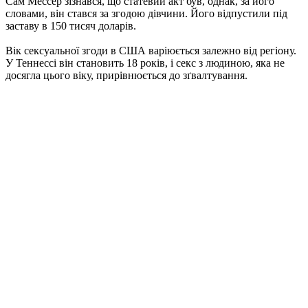
Сам Мессер зізнався, що статевий акт був, однак, за його
словами, він стався за згодою дівчини.
Його відпустили під
заставу в 150 тисяч доларів.
Вік сексуальної згоди в США варіюється залежно від регіону.
У Теннессі він становить 18 років, і секс з людиною, яка не
досягла цього віку, прирівнюється до зґвалтування.