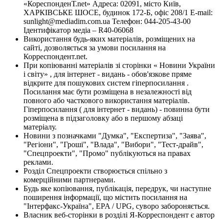
«КореспонденТ.net» Адреса: 02091, місто Київ,
ХАРКІВСЬКЕ ШОСЕ, будинок 172-Б, офіс 208/1 E-mail:
sunlight@mediadim.com.ua
Телефон: 044-205-43-00
Ідентифікатор медіа – R40-06068
Використання будь-яких матеріалів, розміщених на
сайті, дозволяється за умови посилання на
Корреспондент.net.
При копіюванні матеріалів зі сторінки « Новини України
і світу» , для інтернет - видань - обов'язкове пряме
відкрите для пошукових систем гіперпосилання .
Посилання має бути розміщена в незалежності від
повного або часткового використання матеріалів.
Гіперпосилання ( для інтернет - видань) - повинна бути
розміщена в підзаголовку або в першому абзаці
матеріалу.
Новини з позначками "Думка", "Експертиза", "Заява",
"Регіони", "Гроші", "Влада", "Вибори", "Тест-драйв",
"Спецпроекти", "Промо" публікуються на правах
реклами.
Розділ Спецпроекти створюється спільно з
комерційними партнерами.
Будь яке копіювання, публікація, передрук, чи наступне
поширення інформації, що містить посилання на
"Інтерфакс-Україна", EPA / UPG, суворо забороняється.
Власник веб-сторінки в розділі Я-Корреспондент є автор