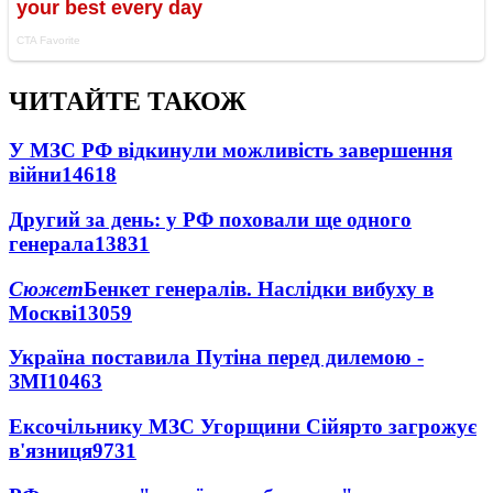
ЧИТАЙТЕ ТАКОЖ
У МЗС РФ відкинули можливість завершення
війни
14618
Другий за день: у РФ поховали ще одного
генерала
13831
Сюжет
Бенкет генералів. Наслідки вибуху в
Москві
13059
Україна поставила Путіна перед дилемою -
ЗМІ
10463
Ексочільнику МЗС Угорщини Сійярто загрожує
в'язниця
9731