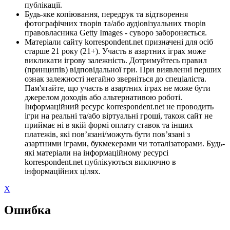
публікації.
Будь-яке копіювання, передрук та відтворення
фотографічних творів та/або аудіовізуальних творів
правовласника Getty Images - суворо забороняється.
Матеріали сайту korrespondent.net призначені для осіб
старше 21 року (21+). Участь в азартних іграх може
викликати ігрову залежність. Дотримуйтесь правил
(принципів) відповідальної гри. При виявленні перших
ознак залежності негайно зверніться до спеціаліста.
Пам'ятайте, що участь в азартних іграх не може бути
джерелом доходів або альтернативою роботі.
Інформаційний ресурс korrespondent.net не проводить
ігри на реальні та/або віртуальні гроші, також сайт не
приймає ні в якій формі оплату ставок та інших
платежів, які пов’язані/можуть бути пов’язані з
азартними іграми, букмекерами чи тоталізаторами. Будь-
які матеріали на інформаційному ресурсі
korrespondent.net публікуються виключно в
інформаційних цілях.
X
Ошибка