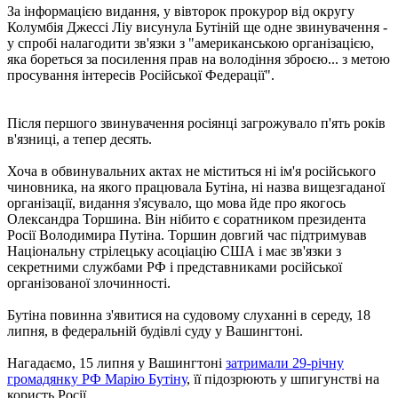
За інформацією видання, у вівторок прокурор від округу
Колумбія Джессі Ліу висунула Бутіній ще одне звинувачення -
у спробі налагодити зв'язки з "американською організацією,
яка бореться за посилення прав на володіння зброєю... з метою
просування інтересів Російської Федерації".
Після першого звинувачення росіянці загрожувало п'ять років
в'язниці, а тепер десять.
Хоча в обвинувальних актах не міститься ні ім'я російського
чиновника, на якого працювала Бутіна, ні назва вищезгаданої
організації, видання з'ясувало, що мова йде про якогось
Олександра Торшина. Він нібито є соратником президента
Росії Володимира Путіна. Торшин довгий час підтримував
Національну стрілецьку асоціацію США і має зв'язки з
секретними службами РФ і представниками російської
організованої злочинності.
Бутіна повинна з'явитися на судовому слуханні в середу, 18
липня, в федеральній будівлі суду у Вашингтоні.
Нагадаємо, 15 липня у Вашингтоні
затримали 29-річну
громадянку РФ Марію Бутіну
, її підозрюють у шпигунстві на
користь Росії.