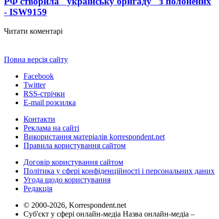
РФ створила "українську бригаду" з полонених
- ISW
9159
Читати коментарі
Повна версія сайту
Facebook
Twitter
RSS-стрічки
E-mail розсилка
Контакти
Реклама на сайті
Використання матеріалів korrespondent.net
Правила користування сайтом
Договір користування сайтом
Політика у сфері конфіденційності і персональних даних
Угода щодо користування
Редакція
© 2000-2026, Korrespondent.net
Суб'єкт у сфері онлайн-медіа Назва онлайн-медіа –