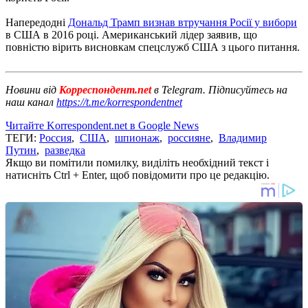
Напередодні
Дональд Трамп визнав втручання Росії у вибори
в США в 2016 році. Американський лідер заявив, що
повністю вірить висновкам спецслужб США з цього питання.
Новини від
Корреспондент.net
в Telegram. Підписуйтесь на
наш канал
https://t.me/korrespondentnet
Читайте Korrespondent.net в Google News
ТЕГИ:
Россия
,
США
,
шпионаж
,
россияне
,
Владимир
Путин
,
разведка
Якщо ви помітили помилку, виділіть необхідний текст і
натисніть Ctrl + Enter, щоб повідомити про це редакцію.