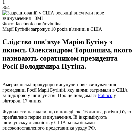
1
364
Фото: facebook.com/mvbutina
Марії Бутіній загрожує 10 років в'язниці в США
Слідство пов'язує Марію Бутіну з
якимсь Олександром Торшиним, якого
називають соратником президента
Росії Володимира Путіна.
Американські прокурори висунули нове звинувачення
громадянці Росії Марії Бутіній, яку днями затримали в США
за підозрою у шпигунстві. Про це повідомляє
Politico
у
вівторок, 17 липня.
Журналісти нагадали, що в понеділок, 16 липня, росіянці було
пред'явлено перше звинувачення. Їй інкримінують
шпигунську діяльність у США за вказівками
високопоставленого представника уряду РФ.