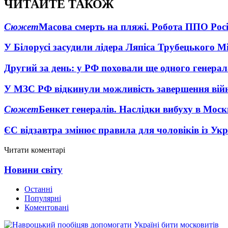
ЧИТАЙТЕ ТАКОЖ
Сюжет
Масова смерть на пляжі. Робота ППО Росі
У Білорусі засудили лідера Ляпіса Трубецького М
Другий за день: у РФ поховали ще одного генерал
У МЗС РФ відкинули можливість завершення вій
Сюжет
Бенкет генералів. Наслідки вибуху в Моск
ЄС відзавтра змінює правила для чоловіків із Ук
Читати коментарі
Новини світу
Останні
Популярні
Коментовані