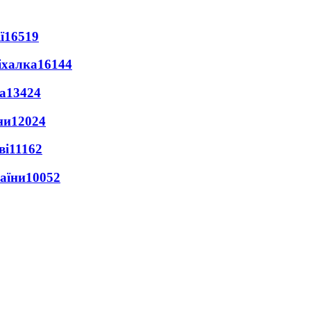
ї
16519
іхалка
16144
а
13424
ни
12024
ві
11162
раїни
10052