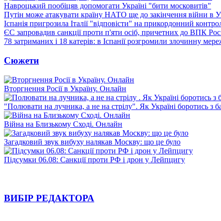
Навроцький пообіцяв допомогати Україні "бити московитів"
Путін може атакувати країну НАТО ще до закінчення війни в Ук
Іспанія пригрозила Італії "відповісти" на прикордонний контро
ЄС запровадив санкції проти п'яти осіб, причетних до ВПК Росі
78 затриманих і 18 катерів: в Іспанії розгромили злочинну мер
Сюжети
Вторгнення Росії в Україну. Онлайн
"Полювати на лучника, а не на стрілу". Як Україні боротись з 
Війна на Близькому Сході. Онлайн
Загадковий звук вибуху налякав Москву: що це було
Підсумки 06.08: Санкції проти РФ і дрон у Лейпцигу
ВИБІР РЕДАКТОРА