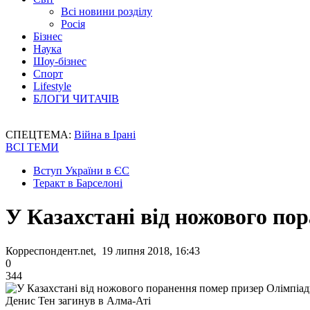
Всі новини розділу
Росія
Бізнес
Наука
Шоу-бізнес
Спорт
Lifestyle
БЛОГИ ЧИТАЧІВ
СПЕЦТЕМА:
Війна в Ірані
ВСІ ТЕМИ
Вступ України в ЄС
Теракт в Барселоні
У Казахстані від ножового по
Корреспондент.net, 19 липня 2018, 16:43
0
344
Денис Тен загинув в Алма-Аті