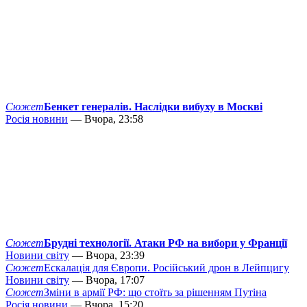
Сюжет
Бенкет генералів. Наслідки вибуху в Москві
Росія новини
— Вчора, 23:58
Сюжет
Брудні технології. Атаки РФ на вибори у Франції
Новини світу
— Вчора, 23:39
Сюжет
Ескалація для Європи. Російський дрон в Лейпцигу
Новини світу
— Вчора, 17:07
Сюжет
Зміни в армії РФ: що стоїть за рішенням Путіна
Росія новини
— Вчора, 15:20