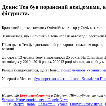
Денис Тен був поранений невідомими, я
фігуриста.
Бронзовий призер зимових Олімпійських ігор у Сочі, казахстан
Зазначається, що 19 липня на Тена напали автозлодії, заскочені
Після цього Тен був доставлений у лікарню з ножовим пораненн
важкий.
До слова, 13 червня Тену виповнилося 25 років. На Олімпіади 2
олімпіадах у 2010 і 2018 роках. У 2013 році він виграв срібну мед
Раніше повідомлялося, що в Польщі
помер чемпіон України з ма
У червні в Мексиці
був жорстоко вбитий боксер Хильберто Па
Новини від
Корреспондент.net
в Telegram. Підписуйтеся на наш 
Читайте Korrespondent.net в Google News
ТЕГИ:
смерть
,
воры
,
Казахстан
,
кража
,
Олимпийские игры
,