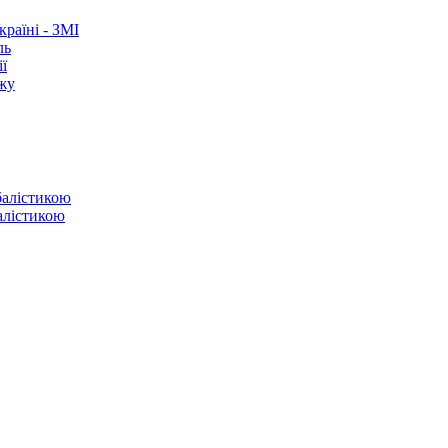
раїні - ЗМІ
ль
ї
ежу
балістикою