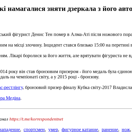
кі намагалися зняти дзеркала з його авт
ський фігурист Денис Тен помер в Алма-Аті після ножового пора
 ним на місці злочину. Інцидент стався близько 15:00 на перетині 
ям. Лікарі боролися за його життя, але врятувати фігуриста не 
014 року він став бронзовим призером - його медаль була єдиною
аль на чемпіонаті світу, а у 2015 році - бронзову.
с-рестлінгу
, бронзовий призер фіналу Кубка світу-2017 Владисла
рра Медіна
.
канал
https://t.me/korrespondentnet
нападение
,
спортсмен
,
умер
,
фигурное катание
,
ранение
,
нож