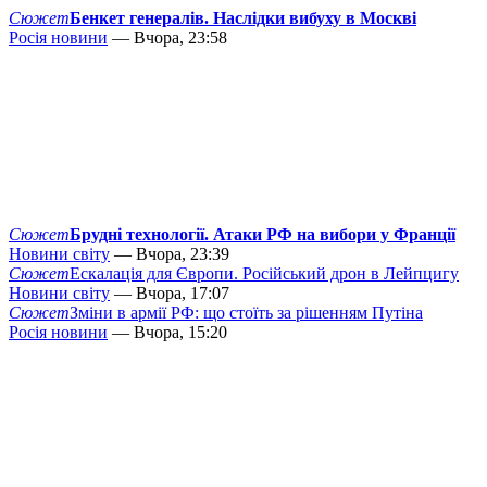
Сюжет
Бенкет генералів. Наслідки вибуху в Москві
Росія новини
— Вчора, 23:58
Сюжет
Брудні технології. Атаки РФ на вибори у Франції
Новини світу
— Вчора, 23:39
Сюжет
Ескалація для Європи. Російський дрон в Лейпцигу
Новини світу
— Вчора, 17:07
Сюжет
Зміни в армії РФ: що стоїть за рішенням Путіна
Росія новини
— Вчора, 15:20