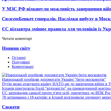
У МЗС РФ відкинули можливість завершення вій
Сюжет
Бенкет генералів. Наслідки вибуху в Моск
ЄС відзавтра змінює правила для чоловіків із Ук
Читати коментарі
Новини світу
Останні
Популярні
Коментовані
Навроцький пообіцяв допомогати Україні "бити московитів"
Путін може атакувати країну НАТО ще до закінчення війни в Ук
Іспанія пригрозила Італії "відповісти" на прикордонний контро
ЄС запровадив санкції проти п'яти осіб, причетних до ВПК Росі
78 затриманих і 18 катерів: в Іспанії розгромили злочинну мер
Сюжети