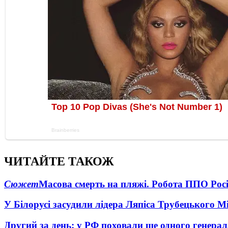
ЧИТАЙТЕ ТАКОЖ
Сюжет
Масова смерть на пляжі. Робота ППО Росі
У Білорусі засудили лідера Ляпіса Трубецького М
Другий за день: у РФ поховали ще одного генерал