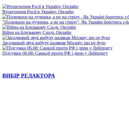
Вторгнення Росії в Україну. Онлайн
"Полювати на лучника, а не на стрілу". Як Україні боротись з 
Війна на Близькому Сході. Онлайн
Загадковий звук вибуху налякав Москву: що це було
Підсумки 06.08: Санкції проти РФ і дрон у Лейпцигу
ВИБІР РЕДАКТОРА