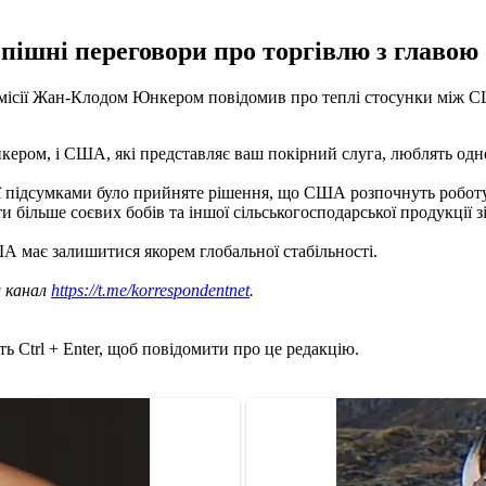
спішні переговори про торгівлю з главо
місії Жан-Клодом Юнкером повідомив про теплі стосунки між СШ
ером, і США, які представляє ваш покірний слуга, люблять одн
 її підсумками було прийняте рішення, що США розпочнуть робот
 більше соєвих бобів та іншої сільськогосподарської продукції 
 має залишитися якорем глобальної стабільності.
ш канал
https://t.me/korrespondentnet
.
ь Ctrl + Enter, щоб повідомити про це редакцію.