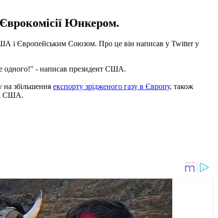
ю Єврокомісії Юнкером.
А і Європейським Союзом. Про це він написав у Twitter у
е одного!" - написав президент США.
у на збільшення
експорту зрідженого газу в Європу
, також
зі США.