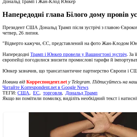
Дональд Трамп і Жан-Клод Юнкер
Напередодні глава Білого дому провів у
Президент США Дональд Трамп після зустрічі з главою Євроко
четвер, 26 липня.
"Відверто кажучи, ЄС, представлений на фото Жан-Клодом Юнк
Напередодні
Трамп і Юнкер провели у Вашингтоні зустріч
. За
європейці погодилися знизити промислові тарифи й імпортувати
Юнкер зазначив, що трансатлантичне партнерство Європи і США
Новини від
Корреспондент.net
у Telegram. Підписуйтесь на на
Читайте Korrespondent.net в Google News
ТЕГИ:
США
,
ЕС
,
торговля
,
Дональд Трамп
Якщо ви помітили помилку, виділіть необхідний текст і натисніт