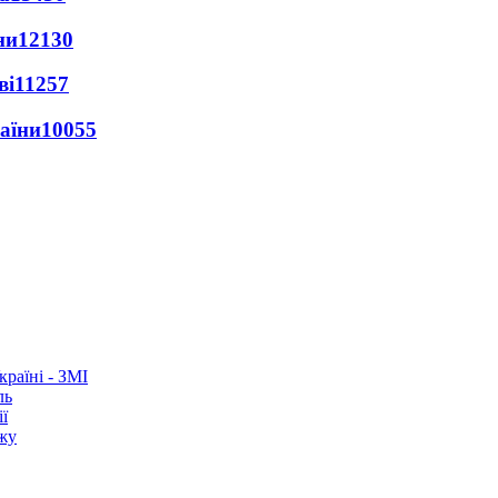
ни
12130
ві
11257
раїни
10055
раїні - ЗМІ
ль
ї
ежу