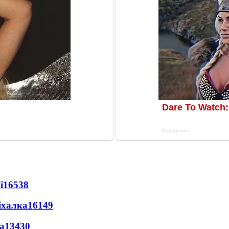
ї
16538
іхалка
16149
а
13430