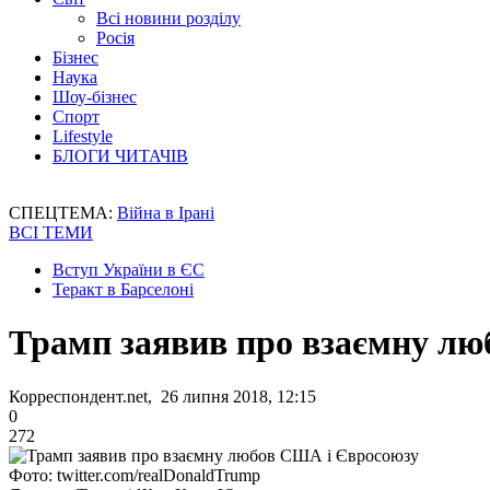
Всі новини розділу
Росія
Бізнес
Наука
Шоу-бізнес
Спорт
Lifestyle
БЛОГИ ЧИТАЧІВ
СПЕЦТЕМА:
Війна в Ірані
ВСІ ТЕМИ
Вступ України в ЄС
Теракт в Барселоні
Трамп заявив про взаємну л
Корреспондент.net, 26 липня 2018, 12:15
0
272
Фото: twitter.com/realDonaldTrump