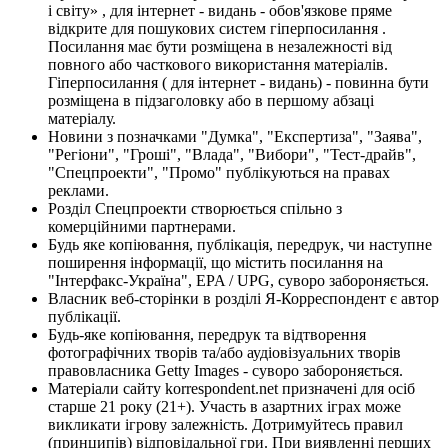
і світу» , для інтернет - видань - обов'язкове пряме
відкрите для пошукових систем гіперпосилання .
Посилання має бути розміщена в незалежності від
повного або часткового використання матеріалів.
Гіперпосилання ( для інтернет - видань) - повинна бути
розміщена в підзаголовку або в першому абзаці
матеріалу.
Новини з позначками "Думка", "Експертиза", "Заява",
"Регіони", "Гроші", "Влада", "Вибори", "Тест-драйв",
"Спецпроекти", "Промо" публікуються на правах
реклами.
Розділ Спецпроекти створюється спільно з
комерційними партнерами.
Будь яке копіювання, публікація, передрук, чи наступне
поширення інформації, що містить посилання на
"Інтерфакс-Україна", EPA / UPG, суворо забороняється.
Власник веб-сторінки в розділі Я-Корреспондент є автор
публікації.
Будь-яке копіювання, передрук та відтворення
фотографічних творів та/або аудіовізуальних творів
правовласника Getty Images - суворо забороняється.
Матеріали сайту korrespondent.net призначені для осіб
старше 21 року (21+). Участь в азартних іграх може
викликати ігрову залежність. Дотримуйтесь правил
(принципів) відповідальної гри. При виявленні перших