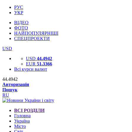
РУС
УКР
ВІДЕО
ФОТО
НАЙПОПУЛЯРНІШІ
СПЕЦПРОЕКТИ
USD
USD
44.4942
EUR
51.3366
Всі курси валют
44.4942
Авторизація
Пошук
RU
ВСІ РОЗДІЛИ
Головна
Україна
Місто
Світ