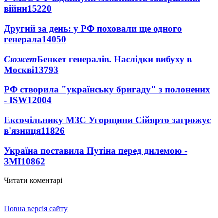
війни
15220
Другий за день: у РФ поховали ще одного
генерала
14050
Сюжет
Бенкет генералів. Наслідки вибуху в
Москві
13793
РФ створила "українську бригаду" з полонених
- ISW
12004
Ексочільнику МЗС Угорщини Сійярто загрожує
в'язниця
11826
Україна поставила Путіна перед дилемою -
ЗМІ
10862
Читати коментарі
Повна версія сайту