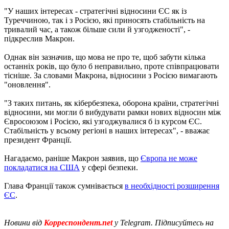
"У наших інтересах - стратегічні відносини ЄС як із
Туреччиною, так і з Росією, які приносять стабільність на
тривалий час, а також більше сили й узгодженості", -
підкреслив Макрон.
Однак він зазначив, що мова не про те, щоб забути кілька
останніх років, що було б неправильно, проте співпрацювати
тісніше. За словами Макрона, відносини з Росією вимагають
"оновлення".
"З таких питань, як кібербезпека, оборона країни, стратегічні
відносини, ми могли б вибудувати рамки нових відносин між
Євросоюзом і Росією, які узгоджувалися б із курсом ЄС.
Стабільність у всьому регіоні в наших інтересах", - вважає
президент Франції.
Нагадаємо, раніше Макрон заявив, що
Європа не може
покладатися на США
у сфері безпеки.
Глава Франції також сумнівається
в необхідності розширення
ЄС
.
Новини від
Корреспондент.net
у Telegram. Підписуйтесь на