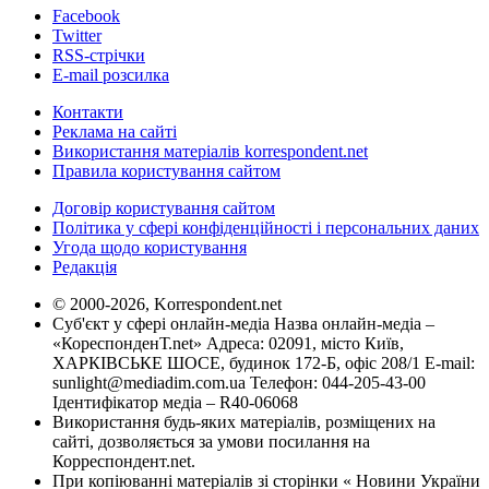
Facebook
Twitter
RSS-стрічки
E-mail розсилка
Контакти
Реклама на сайті
Використання матеріалів korrespondent.net
Правила користування сайтом
Договір користування сайтом
Політика у сфері конфіденційності і персональних даних
Угода щодо користування
Редакція
© 2000-2026, Korrespondent.net
Суб'єкт у сфері онлайн-медіа Назва онлайн-медіа –
«КореспонденТ.net» Адреса: 02091, місто Київ,
ХАРКІВСЬКЕ ШОСЕ, будинок 172-Б, офіс 208/1 E-mail:
sunlight@mediadim.com.ua
Телефон: 044-205-43-00
Ідентифікатор медіа – R40-06068
Використання будь-яких матеріалів, розміщених на
сайті, дозволяється за умови посилання на
Корреспондент.net.
При копіюванні матеріалів зі сторінки « Новини України