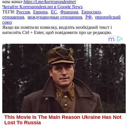
наш канал
https://t.me/korrespondentnet
Читайте Korrespondent.net в Google News
ТЕГИ:
Россия
,
Европа
,
ЕС
,
Франция
,
Евросоюз
,
отношения
,
международные отношения
,
РФ
,
европейский
союз
Якщо ви помітили помилку, виділіть необхідний текст і
натисніть Ctrl + Enter, щоб повідомити про це редакцію.