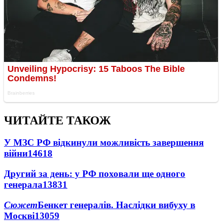
ЧИТАЙТЕ ТАКОЖ
У МЗС РФ відкинули можливість завершення
війни
14618
Другий за день: у РФ поховали ще одного
генерала
13831
Сюжет
Бенкет генералів. Наслідки вибуху в
Москві
13059