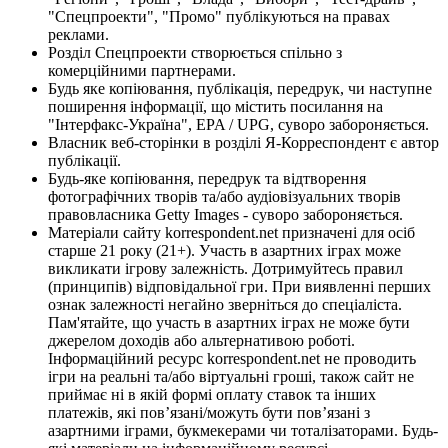
"Спецпроекти", "Промо" публікуються на правах
реклами.
Розділ Спецпроекти створюється спільно з
комерційними партнерами.
Будь яке копіювання, публікація, передрук, чи наступне
поширення інформації, що містить посилання на
"Інтерфакс-Україна", EPA / UPG, суворо забороняється.
Власник веб-сторінки в розділі Я-Корреспондент є автор
публікації.
Будь-яке копіювання, передрук та відтворення
фотографічних творів та/або аудіовізуальних творів
правовласника Getty Images - суворо забороняється.
Матеріали сайту korrespondent.net призначені для осіб
старше 21 року (21+). Участь в азартних іграх може
викликати ігрову залежність. Дотримуйтесь правил
(принципів) відповідальної гри. При виявленні перших
ознак залежності негайно зверніться до спеціаліста.
Пам'ятайте, що участь в азартних іграх не може бути
джерелом доходів або альтернативою роботі.
Інформаційний ресурс korrespondent.net не проводить
ігри на реальні та/або віртуальні гроші, також сайт не
приймає ні в якій формі оплату ставок та інших
платежів, які пов’язані/можуть бути пов’язані з
азартними іграми, букмекерами чи тоталізаторами. Будь-