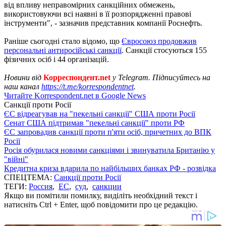
від впливу неправомірних санкційних обмежень,
використовуючи всі наявні в її розпорядженні правові
інструменти", - зазначив представник компанії Роснефть.
Раніше сьогодні стало відомо, що
Євросоюз продовжив
персональні антиросійські санкції
. Санкції стосуються 155
фізичних осіб і 44 організацій.
Новини від
Корреспондент.net
у Telegram. Підписуйтесь на
наш канал
https://t.me/korrespondentnet
.
Читайте Korrespondent.net в Google News
Санкції проти Росії
ЄС відреагував на "пекельні санкції" США проти Росії
Сенат США підтримав "пекельні санкції" проти РФ
ЄС запровадив санкції проти п'яти осіб, причетних до ВПК
Росії
Росія обурилася новими санкціями і звинуватила Британію у
"війні"
Кредитна криза вдарила по найбільших банках РФ - розвідка
СПЕЦТЕМА:
Санкції проти Росії
ТЕГИ:
Россия
,
ЕС
,
суд
,
санкции
Якщо ви помітили помилку, виділіть необхідний текст і
натисніть Ctrl + Enter, щоб повідомити про це редакцію.