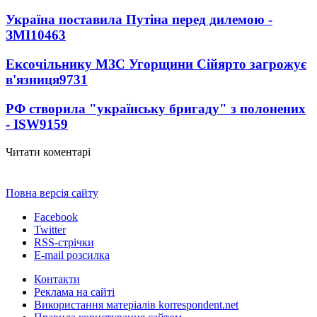
Україна поставила Путіна перед дилемою -
ЗМІ
10463
Ексочільнику МЗС Угорщини Сійярто загрожує
в'язниця
9731
РФ створила "українську бригаду" з полонених
- ISW
9159
Читати коментарі
Повна версія сайту
Facebook
Twitter
RSS-стрічки
E-mail розсилка
Контакти
Реклама на сайті
Використання матеріалів korrespondent.net