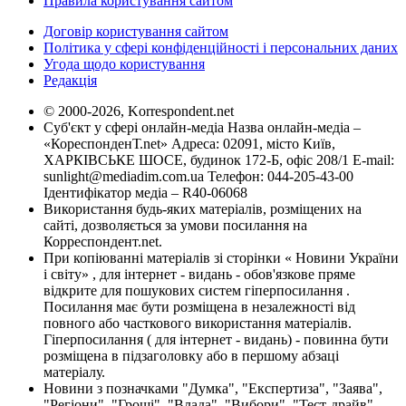
Правила користування сайтом
Договір користування сайтом
Політика у сфері конфіденційності і персональних даних
Угода щодо користування
Редакція
© 2000-2026, Korrespondent.net
Суб'єкт у сфері онлайн-медіа Назва онлайн-медіа –
«КореспонденТ.net» Адреса: 02091, місто Київ,
ХАРКІВСЬКЕ ШОСЕ, будинок 172-Б, офіс 208/1 E-mail:
sunlight@mediadim.com.ua
Телефон: 044-205-43-00
Ідентифікатор медіа – R40-06068
Використання будь-яких матеріалів, розміщених на
сайті, дозволяється за умови посилання на
Корреспондент.net.
При копіюванні матеріалів зі сторінки « Новини України
і світу» , для інтернет - видань - обов'язкове пряме
відкрите для пошукових систем гіперпосилання .
Посилання має бути розміщена в незалежності від
повного або часткового використання матеріалів.
Гіперпосилання ( для інтернет - видань) - повинна бути
розміщена в підзаголовку або в першому абзаці
матеріалу.
Новини з позначками "Думка", "Експертиза", "Заява",
"Регіони", "Гроші", "Влада", "Вибори", "Тест-драйв",