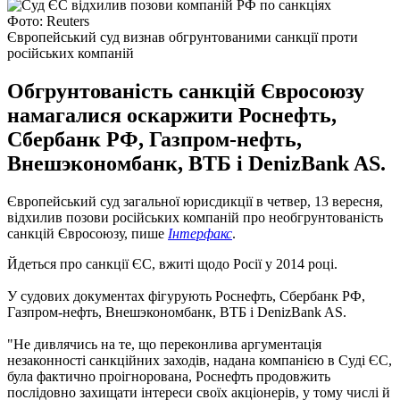
Фото: Reuters
Європейський суд визнав обгрунтованими санкції проти
російських компаній
Обгрунтованість санкцій Євросоюзу
намагалися оскаржити Роснефть,
Сбербанк РФ, Газпром-нефть,
Внешэкономбанк, ВТБ і DenizBank AS.
Європейський суд загальної юрисдикції в четвер, 13 вересня,
відхилив позови російських компаній про необгрунтованість
санкцій Євросоюзу, пише
Інтерфакс
.
Йдеться про санкції ЄС, вжиті щодо Росії у 2014 році.
У судових документах фігурують Роснефть, Сбербанк РФ,
Газпром-нефть, Внешэкономбанк, ВТБ і DenizBank AS.
"Не дивлячись на те, що переконлива аргументація
незаконності санкційних заходів, надана компанією в Суді ЄС,
була фактично проігнорована, Роснефть продовжить
послідовно захищати інтереси своїх акціонерів, у тому числі й