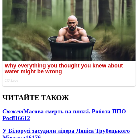
ЧИТАЙТЕ ТАКОЖ
Сюжет
Масова смерть на пляжі. Робота ППО
Росії
16612
У Білорусі засудили лідера Ляпіса Трубецького
Міхалка
16176