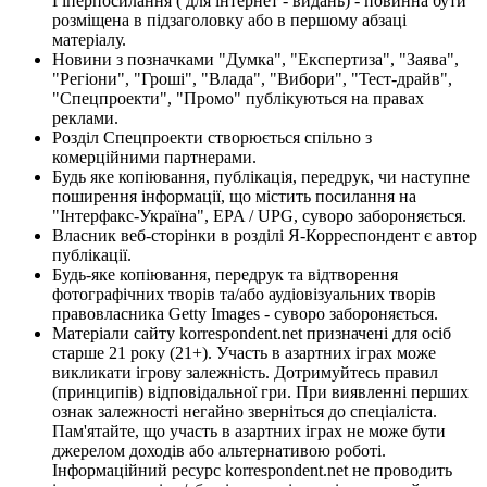
Гіперпосилання ( для інтернет - видань) - повинна бути
розміщена в підзаголовку або в першому абзаці
матеріалу.
Новини з позначками "Думка", "Експертиза", "Заява",
"Регіони", "Гроші", "Влада", "Вибори", "Тест-драйв",
"Спецпроекти", "Промо" публікуються на правах
реклами.
Розділ Спецпроекти створюється спільно з
комерційними партнерами.
Будь яке копіювання, публікація, передрук, чи наступне
поширення інформації, що містить посилання на
"Інтерфакс-Україна", EPA / UPG, суворо забороняється.
Власник веб-сторінки в розділі Я-Корреспондент є автор
публікації.
Будь-яке копіювання, передрук та відтворення
фотографічних творів та/або аудіовізуальних творів
правовласника Getty Images - суворо забороняється.
Матеріали сайту korrespondent.net призначені для осіб
старше 21 року (21+). Участь в азартних іграх може
викликати ігрову залежність. Дотримуйтесь правил
(принципів) відповідальної гри. При виявленні перших
ознак залежності негайно зверніться до спеціаліста.
Пам'ятайте, що участь в азартних іграх не може бути
джерелом доходів або альтернативою роботі.
Інформаційний ресурс korrespondent.net не проводить