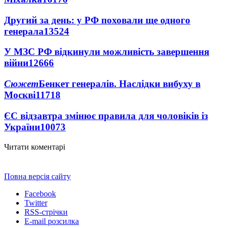
Другий за день: у РФ поховали ще одного
генерала
13524
У МЗС РФ відкинули можливість завершення
війни
12666
Сюжет
Бенкет генералів. Наслідки вибуху в
Москві
11718
ЄС відзавтра змінює правила для чоловіків із
України
10073
Читати коментарі
Повна версія сайту
Facebook
Twitter
RSS-стрічки
E-mail розсилка