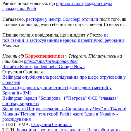
Раніше повідомлялося, що
однією з постраждалих була
громадянка Росії
.
Нагадаємо,
ресторан у центрі Солсбері оточили
після того, як
чоловік і жінка відчули себе погано під час вечері 16 вересня.
Пізніше поліція повідомила, що інцидент у Prezzo
не
пов'язаний із застосуванням нервово-паралітичної речовини
Новичок
.
Новини від
Корреспондент.net
у Telegram. Підписуйтесь на
наш канал
https://t.me/korrespondentnet
.
Читайте Korrespondent.net в Google News
Отруєння Скрипаля
Bellingcat опублікувала розслідування про шефа отруювачів у
Солсбері
Росію підозрюють у причетності до ще двох смертей у
Британії - ЗМІ
Bellingcat: Заради "Боширова" і "Петрова" ФСБ "зламала"
систему видачі віз
Боширов та Петров стежили за Скрипалем у Чехії в 2014 році
Мішкін-"Петров" теж герой Росії і часто їздив в Україну -
розслідування
СПЕЦТЕМА:
Отруєння Скрипаля
ТЕГИ:
Больница
,
ресторан
,
отравление
,
Великобритания