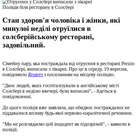
Поліція біля ресторану в Солсбері
Стан здоров'я чоловіка і жінки, які
минулої неділі отруїлися в
солсберійському ресторані,
задовільний.
Сімейну пару, яка постраждала від отруєння в ресторані Prezzo
в Солсбері, виписали з лікарні. Про це в середу, 19 вересня,
повідомило
Reuters
з посиланням на місцеву поліцію.
"Двоє людей, яких госпіталізували в англійському місті
Солсбері в неділю ввечері, були виписані", - йдеться в
повідомленні.
До цього поліція вже заявляла, що обидвоє постраждалих не
піддавалися впливу будь-якої нервово-паралітичної речовини.
"Ми не розглядаємо цей інцидент як підозрілий", - заявили в
поліції.