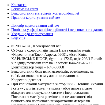
Контакти
Реклама на сайті
Використання матеріалів korrespondent.net
Правила користування сайтом
Договір користування сайтом
Політика у сфері конфіденційності і персональних даних
Угода щодо користування
Редакція
© 2000-2026, Korrespondent.net
Суб'єкт у сфері онлайн-медіа Назва онлайн-медіа –
«КореспонденТ.net» Адреса: 02091, місто Київ,
ХАРКІВСЬКЕ ШОСЕ, будинок 172-Б, офіс 208/1 E-mail:
sunlight@mediadim.com.ua
Телефон: 044-205-43-00
Ідентифікатор медіа – R40-06068
Використання будь-яких матеріалів, розміщених на
сайті, дозволяється за умови посилання на
Корреспондент.net.
При копіюванні матеріалів зі сторінки « Новини України
і світу» , для інтернет - видань - обов'язкове пряме
відкрите для пошукових систем гіперпосилання .
Посилання має бути розміщена в незалежності від
повного або часткового використання матеріалів.