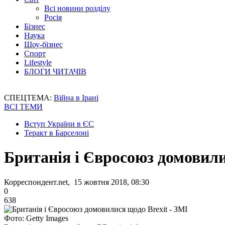
Всі новини розділу
Росія
Бізнес
Наука
Шоу-бізнес
Спорт
Lifestyle
БЛОГИ ЧИТАЧІВ
СПЕЦТЕМА:
Війна в Ірані
ВСІ ТЕМИ
Вступ України в ЄС
Теракт в Барселоні
Британія і Євросоюз домовили
Корреспондент.net, 15 жовтня 2018, 08:30
0
638
Фото: Getty Images