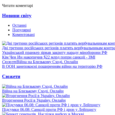
Читати коментарі
Новини світу
Останні
Популярні
Коментовані
Дві третини російських регіонів платять вербувальникам контр
Український пранкер зірвав закриту нараду міноборони РФ
Кім Чен Ин накопичив $22 млрд попри санкції - ЗМІ
Сюжет
Війна на Близькому Сході. Онлайн
В ООН занепокоєні поширенням війни на територію РФ
Сюжети
Війна на Близькому Сході. Онлайн
Вторгнення Росії в Україну. Онлайн
Підсумки 06.08: Санкції проти РФ і дрон у Лейпцигу