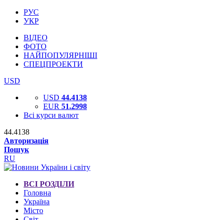
РУС
УКР
ВІДЕО
ФОТО
НАЙПОПУЛЯРНІШІ
СПЕЦПРОЕКТИ
USD
USD
44.4138
EUR
51.2998
Всі курси валют
44.4138
Авторизація
Пошук
RU
ВСІ РОЗДІЛИ
Головна
Україна
Місто
Світ