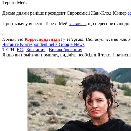
Терези Мей.
Двома днями раніше президент Єврокомісії Жан-Клод Юнкер
з
При цьому у вересні Тереза ​​Мей
заявляла
, що перегорить щодо 
Новини від
Корреспондент.net
у Telegram. Підписуйтесь на наш 
Читайте Korrespondent.net в Google News
ТЕГИ:
ЕС
,
Британия
,
Великобритания
Якщо ви помітили помилку, виділіть необхідний текст і натисніт