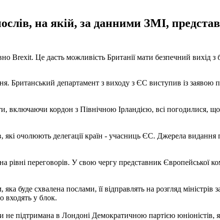
ослів, на якій, за данними ЗМІ, предста
о Brexit. Це дасть можливість Британії мати безпечний вихід з 
тня. Британський департамент з виходу з ЄС виступив із заявою 
и, включаючи кордон з Північною Ірландією, всі погодилися, що 
в, які очолюють делегації країн - учасниць ЄС. Джерела видання 
на рівні переговорів. У свою чергу представник Європейської ко
яка буде схвалена послами, її відправлять на розгляд міністрів 
о входять у блок.
и не підтримана в Лондоні Демократичною партією юніоністів, я