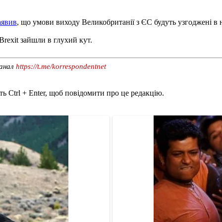
аявив
, що умови виходу Великобританії з ЄС будуть узгоджені в 
Brexit зайшли в глухий кут.
канал
https://t.me/korrespondentnet
ь Ctrl + Enter, щоб повідомити про це редакцію.