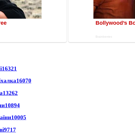
ї
16321
іхалка
16070
а
13262
ни
10894
раїни
10005
ві
9717