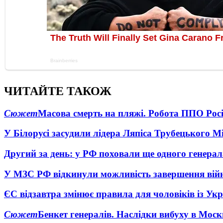
ЧИТАЙТЕ ТАКОЖ
Сюжет
Масова смерть на пляжі. Робота ППО Росі
У Білорусі засудили лідера Ляпіса Трубецького М
Другий за день: у РФ поховали ще одного генерал
У МЗС РФ відкинули можливість завершення вій
ЄС відзавтра змінює правила для чоловіків із Ук
Сюжет
Бенкет генералів. Наслідки вибуху в Моск