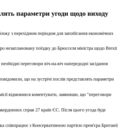
влять параметри угоди щодо виходу
блоку з перехідним періодом для запобігання економічних
про незаплановану поїздку до Брюсселя міністра щодо Brexit
необхідні переговори віч-на-віч напередодні засідання
повідомили, що на зустрічі послів представлять параметри
місії відмовився коментувати, заявивши, що "переговори
закордонних справ 27 країн ЄС. Після цього угода буде
ка співпрацює з Консервативною партією прем'єра Британії