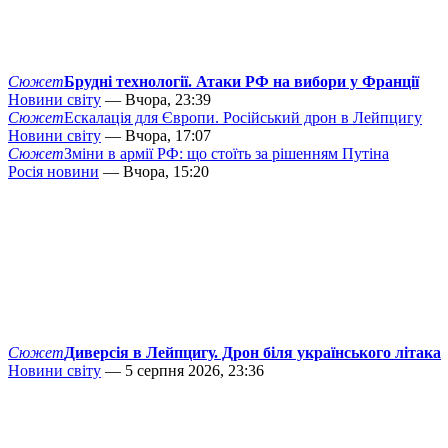
Сюжет
Брудні технології. Атаки РФ на вибори у Франції
Новини світу
— Вчора, 23:39
Сюжет
Ескалація для Європи. Російський дрон в Лейпцигу
Новини світу
— Вчора, 17:07
Сюжет
Зміни в армії РФ: що стоїть за рішенням Путіна
Росія новини
— Вчора, 15:20
Сюжет
Диверсія в Лейпцигу. Дрон біля українського літака
Новини світу
— 5 серпня 2026, 23:36