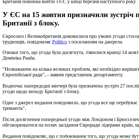
Британія повинна вийти з ЄС у кінці березня наступного року
У ЄС на 15 жовтня призначили зустріч п
Британії з блоку.
Євросоюз і Великобританія домовилися про умови угоди стосовн
труднощів, повідомляє
Politico
з посиланням на джерела.
Ознаки того, що угода була досягнута, з'явилися вранці 14 жов
Домініка Рааба.
"Незважаючи на кілька великих проблем, які необхідно вирішит
Європейської ради", - заявив представник департаменту.
Водночас напередодні ввечері була призначена зустріч 27 послі
угоди щодо виходу Британії з блоку.
Одне з джерел видання повідомило, що угода все ще перебуває 
тривають".
Після досягнення попередньої угоди між Лондоном і Брюсселем, 
обговорюватися на полях засідання Євроради лідерами країн, щ
Видання повідомляє, що є побоювання того, що угода може бут