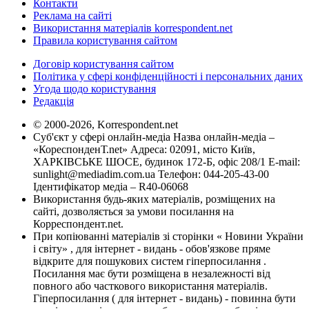
Контакти
Реклама на сайті
Використання матеріалів korrespondent.net
Правила користування сайтом
Договір користування сайтом
Політика у сфері конфіденційності і персональних даних
Угода щодо користування
Редакція
© 2000-2026, Korrespondent.net
Суб'єкт у сфері онлайн-медіа Назва онлайн-медіа –
«КореспонденТ.net» Адреса: 02091, місто Київ,
ХАРКІВСЬКЕ ШОСЕ, будинок 172-Б, офіс 208/1 E-mail:
sunlight@mediadim.com.ua
Телефон: 044-205-43-00
Ідентифікатор медіа – R40-06068
Використання будь-яких матеріалів, розміщених на
сайті, дозволяється за умови посилання на
Корреспондент.net.
При копіюванні матеріалів зі сторінки « Новини України
і світу» , для інтернет - видань - обов'язкове пряме
відкрите для пошукових систем гіперпосилання .
Посилання має бути розміщена в незалежності від
повного або часткового використання матеріалів.
Гіперпосилання ( для інтернет - видань) - повинна бути