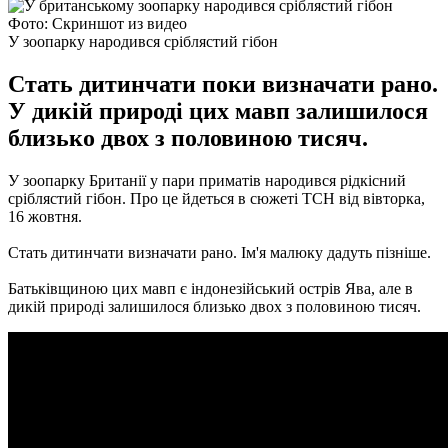
Фото: Скриншот из видео
У зоопарку народився сріблястий гібон
Стать дитинчати поки визначати рано.
У дикій природі цих мавп залишилося
близько двох з половиною тисяч.
У зоопарку Британії у пари приматів народився рідкісний
сріблястий гібон.
Про це йдеться в сюжеті ТСН від вівторка,
16 жовтня.
Стать дитинчати визначати рано.
Ім'я малюку дадуть пізніше.
Батьківщиною цих мавп є індонезійський острів Ява, але в
дикій природі залишилося близько двох з половиною тисяч.