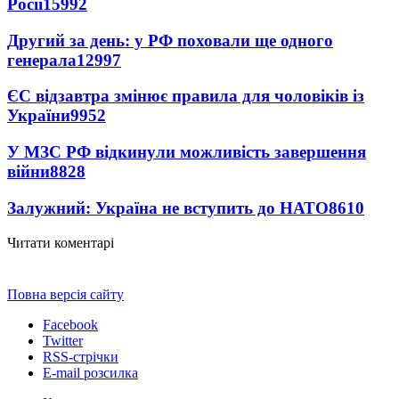
Росії
15992
Другий за день: у РФ поховали ще одного
генерала
12997
ЄС відзавтра змінює правила для чоловіків із
України
9952
У МЗС РФ відкинули можливість завершення
війни
8828
Залужний: Україна не вступить до НАТО
8610
Читати коментарі
Повна версія сайту
Facebook
Twitter
RSS-стрічки
E-mail розсилка