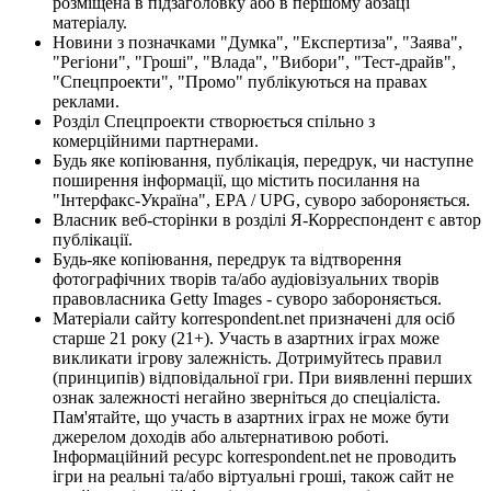
розміщена в підзаголовку або в першому абзаці
матеріалу.
Новини з позначками "Думка", "Експертиза", "Заява",
"Регіони", "Гроші", "Влада", "Вибори", "Тест-драйв",
"Спецпроекти", "Промо" публікуються на правах
реклами.
Розділ Спецпроекти створюється спільно з
комерційними партнерами.
Будь яке копіювання, публікація, передрук, чи наступне
поширення інформації, що містить посилання на
"Інтерфакс-Україна", EPA / UPG, суворо забороняється.
Власник веб-сторінки в розділі Я-Корреспондент є автор
публікації.
Будь-яке копіювання, передрук та відтворення
фотографічних творів та/або аудіовізуальних творів
правовласника Getty Images - суворо забороняється.
Матеріали сайту korrespondent.net призначені для осіб
старше 21 року (21+). Участь в азартних іграх може
викликати ігрову залежність. Дотримуйтесь правил
(принципів) відповідальної гри. При виявленні перших
ознак залежності негайно зверніться до спеціаліста.
Пам'ятайте, що участь в азартних іграх не може бути
джерелом доходів або альтернативою роботі.
Інформаційний ресурс korrespondent.net не проводить
ігри на реальні та/або віртуальні гроші, також сайт не