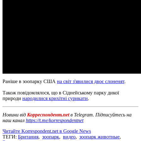
Раніше в зоопарку США
на світ з'явилися двоє слоненят
.
Також повідомлялося, що в Сіднейському парку дикої
природи
народилися крихітні сурикати
.
Новини від
Корреспондент.net
в Telegram. Підписуйтесь на
наш канал
https://t.me/korrespondentnet
Читайте Korrespondent.net в Google News
ТЕГИ:
Британия
,
зоопарк
,
видео
,
зоопарк животные
,