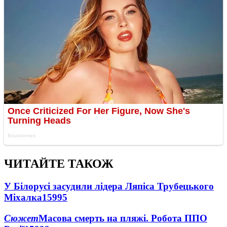
ЧИТАЙТЕ ТАКОЖ
У Білорусі засудили лідера Ляпіса Трубецького
Міхалка
15995
Сюжет
Масова смерть на пляжі. Робота ППО