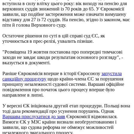
вступила в силу влітку цього року: вік виходу на пенсію для
верховних суддів знижений із 70 років до 65. У Єврокомісії
заявили, що подібне застереження може означати вимушену
відставку для 27 із 72 суддів. На пенсію, згідно із законом, має
піти й голова Верховного суду.
Остаточне рішення по суті в цій справі суд ЄС, як
уточнюється в прес-релізі, ухвалить пізніше.
"Розміщена 19 жовтня постанова про попередні тимчасові
заходи не завдає шкоди результатам основного розгляду", -
вказується в документі.
Раніше Єврокомісія вперше в історії Євросоюзу
запустила
санкційну процедуру
щодо країни-члена ЄС за порушення
принципу незалежності судової системи. Варшаві офіційне
повідомлення про початок цього процесу вперше було
направлене в липні.
У вересні ЄК ініціювала другий етап процедури. Польщі вона
тоді дала рекомендації про усунення порушень. Однак
Варшава прислухатися до заяв
Єврокомісії відмовилася.
Вимоги ЄК у МЗС країни визнали необгрунтованими і
заявили, що судова реформа не обмежує можливостей
незалежного змагального процесу.