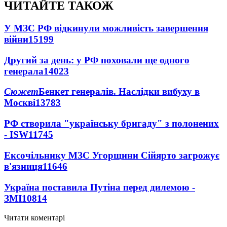
ЧИТАЙТЕ ТАКОЖ
У МЗС РФ відкинули можливість завершення
війни
15199
Другий за день: у РФ поховали ще одного
генерала
14023
Сюжет
Бенкет генералів. Наслідки вибуху в
Москві
13783
РФ створила "українську бригаду" з полонених
- ISW
11745
Ексочільнику МЗС Угорщини Сійярто загрожує
в'язниця
11646
Україна поставила Путіна перед дилемою -
ЗМІ
10814
Читати коментарі