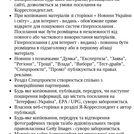
сайті, дозволяється за умови посилання на
Корреспондент.net.
При копіюванні матеріалів зі сторінки « Новини України
і світу» , для інтернет - видань - обов'язкове пряме
відкрите для пошукових систем гіперпосилання .
Посилання має бути розміщена в незалежності від
повного або часткового використання матеріалів.
Гіперпосилання ( для інтернет - видань) - повинна бути
розміщена в підзаголовку або в першому абзаці
матеріалу.
Новини з позначками "Думка", "Експертиза", "Заява",
"Регіони", "Гроші", "Влада", "Вибори", "Тест-драйв",
"Спецпроекти", "Промо" публікуються на правах
реклами.
Розділ Спецпроекти створюється спільно з
комерційними партнерами.
Будь яке копіювання, публікація, передрук, чи наступне
поширення інформації, що містить посилання на
"Інтерфакс-Україна", EPA / UPG, суворо забороняється.
Власник веб-сторінки в розділі Я-Корреспондент є автор
публікації.
Будь-яке копіювання, передрук та відтворення
фотографічних творів та/або аудіовізуальних творів
правовласника Getty Images - суворо забороняється.
Матеріали сайту korrespondent.net призначені для осіб