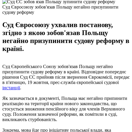
Суд Євросоюзу зобов'язав Польщу негайно призупинити
судову реформу
Суд Євросоюзу ухвалив постанову,
згідно з якою зобов'язав Польщу
негайно призупинити судову реформу в
країні.
Суд Європейського Союзу зобов'язав Польщу негайно
призупинити судову реформу в країні. Відповідне попереднє
рішення Суд ЄС прийняв після звернення Єврокомісії, передає
в п'ятницю, 19 жовтня, прес-служба європейської судової
інстанції
.
Як зазначається в документі, Польща має негайно припинити
реалізацію на території країни нового законодавства, що
стосується зниження пенсійного віку для членів Верховного
суду. Положення зазначеної реформи, як помітили в суді,
викликають стурбованість.
Зокрема, мова йде про ініціативу польської влади, яка