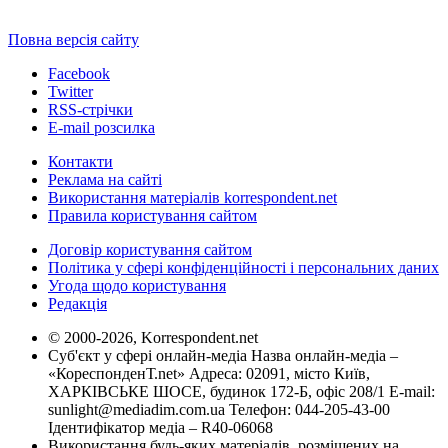
Повна версія сайту
Facebook
Twitter
RSS-стрічки
E-mail розсилка
Контакти
Реклама на сайті
Використання матеріалів korrespondent.net
Правила користування сайтом
Договір користування сайтом
Політика у сфері конфіденційності і персональних даних
Угода щодо користування
Редакція
© 2000-2026, Korrespondent.net
Суб'єкт у сфері онлайн-медіа Назва онлайн-медіа –
«КореспонденТ.net» Адреса: 02091, місто Київ,
ХАРКІВСЬКЕ ШОСЕ, будинок 172-Б, офіс 208/1 E-mail:
sunlight@mediadim.com.ua
Телефон: 044-205-43-00
Ідентифікатор медіа – R40-06068
Використання будь-яких матеріалів, розміщених на