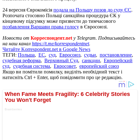
24 вересня Єврокомісія
подала на Польщу позов до суду ЄС
.
Розпочата стосовно Польщі санкційна процедура ЄК у
кінцевому підсумку може призвести до тимчасового
позбавлення Варшави права голосу
в Євросоюзі.
Новости от
Корреспондент.net
у Telegram. Подписывайтесь
на наш канал
https://t.me/korrespondentnet
.
Читайте Korrespondent.net в Google News
ТЕГИ:
Польша
,
ЕС
,
суд
,
Евросоюз
,
судьи
,
постановление
,
судебная реформа
,
Верховный Суд
,
санкции
,
Европейский
суд
,
судебная система
,
Евросовет
,
европейский союз
Якщо ви помітили помилку, виділіть необхідний текст і
натисніть Ctrl + Enter, щоб повідомити про це редакцію.