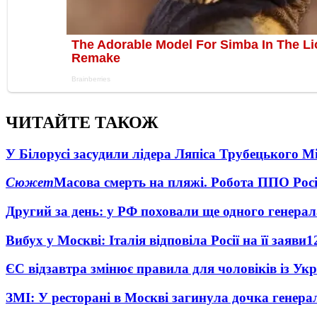
ЧИТАЙТЕ ТАКОЖ
У Білорусі засудили лідера Ляпіса Трубецького М
Сюжет
Масова смерть на пляжі. Робота ППО Росі
Другий за день: у РФ поховали ще одного генерал
Вибух у Москві: Італія відповіла Росії на її заяви
1
ЄС відзавтра змінює правила для чоловіків із Ук
ЗМІ: У ресторані в Москві загинула дочка генера