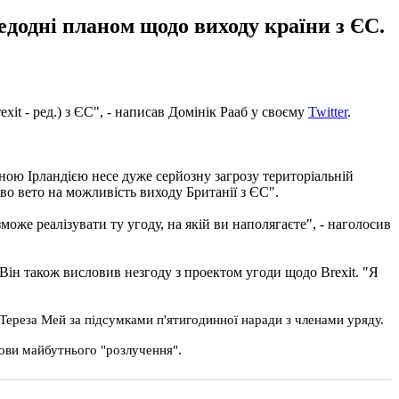
редодні планом щодо виходу країни з ЄС.
xit - ред.) з ЄС", - написав Домінік Рааб у своєму
Twitter
.
ою Ірландією несе дуже серйозну загрозу територіальній
аво вето на можливість виходу Британії з ЄС".
може реалізувати ту угоду, на якій ви наполягаєте", - наголосив
 Він також висловив незгоду з проектом угоди щодо Brexit. "Я
 Тереза ​​Мей за підсумками п'ятигодинної наради з членами уряду.
мови майбутнього "розлучення".