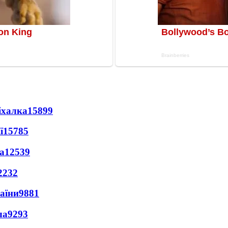
іхалка
15899
ї
15785
а
12539
2232
раїни
9881
ла
9293