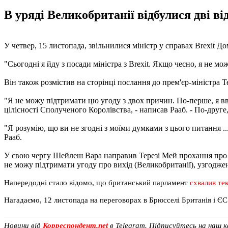
В уряді Великобританії відбулися дві ві
У четвер, 15 листопада, звільнилися міністр у справах Brexit До
"Сьогодні я йду з посади міністра з Brexit. Якщо чесно, я не мо
Він також розмістив на сторінці послання до прем'єр-міністра Т
"Я не можу підтримати цю угоду з двох причин. По-перше, я в
цілісності Сполученого Королівства, - написав Рааб. - По-друге
"Я розумію, що ви не згодні з моїми думками з цього питання ..
Рааб.
У свою чергу Шейлеш Вара направив Терезі Мей прохання про в
не можу підтримати угоду про вихід (Великобританії), узгоджену
Напередодні стало відомо, що британський парламент
схвалив те
Нагадаємо, 12 листопада на переговорах в Брюсселі Британія і Є
Новини від
Корреспондент.net
в Telegram. Підписуйтесь на наш 