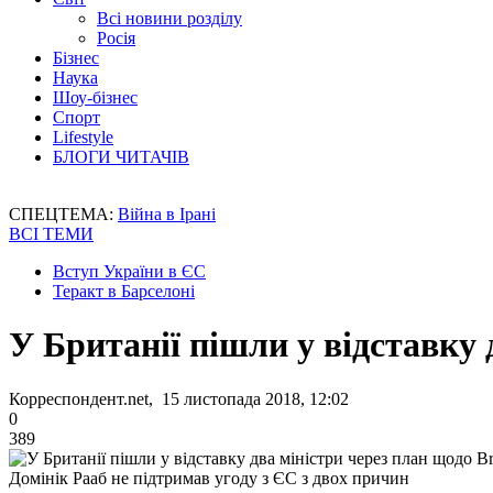
Всі новини розділу
Росія
Бізнес
Наука
Шоу-бізнес
Спорт
Lifestyle
БЛОГИ ЧИТАЧІВ
СПЕЦТЕМА:
Війна в Ірані
ВСІ ТЕМИ
Вступ України в ЄС
Теракт в Барселоні
У Британії пішли у відставку 
Корреспондент.net, 15 листопада 2018, 12:02
0
389
Домінік Рааб не підтримав угоду з ЄС з двох причин