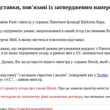
дставки, пов'язані із затвердженим напе
мінік Рааб і міністр у справах Північної Ірландії Шейлеш Вара.
жу підтримати умови, запропоновані в нашій угоді (за умовами Bre
ерези Мей, в якому містяться пояснення відставки.
важаю, що запропонований режим регулювання кордону з Північн
, я не можу підтримати угоду, в рамках якої у ЄС залишається пр
. Думаю, Ви заслуговуєте іншого міністра у справах Brexit, який з
ідставку "з великою гіркотою і жалем", повідомив він у
Twitter
.
 з ЄС", - заявив міністр.
кст проекту угоди про умови Brexit
. Про це заявила прем'єр-міністр
С
погодили на технічному рівні положення договору
, що визначає у
канал
https://t.me/korrespondentnet