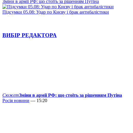
Зміни в армії РФ: що стоїть за рішенням Путіна
Підсумки 05.08: Удар по Києву і брак антибалістики
ВИБІР РЕДАКТОРА
Сюжет
Зміни в армії РФ: що стоїть за рішенням Путіна
Росія новини
— 15:20