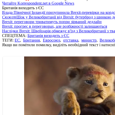
Читайте Korrespondent.net в Google News
Британія виходить з ЄС
Влада Північної Ірландії призупинила Brexit-перевірки на корд
Сюжет
Шок у Великобританії від Brexit: бутерброд з шинкою 
Brexit: переговори триватимуть попри зірваний дедлайн
Brexit: прогрес в переговорах, але розбіжності залишаються
Наслідки Brexit: Швейцарія обмежує в'їзд з Великобританії з т
СПЕЦТЕМА:
Британія виходить з ЄС
ТЕГИ:
ЕС
,
Британия
,
Евросоюз
,
отставка
,
министр
,
Великоб
Якщо ви помітили помилку, виділіть необхідний текст і натисніт