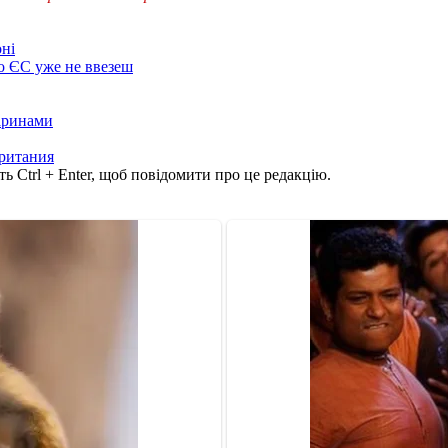
оні
до ЄС уже не ввезеш
варинами
ритания
ь Ctrl + Enter, щоб повідомити про це редакцію.