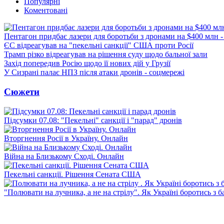
Популярні
Коментовані
Пентагон придбає лазери для боротьби з дронами на $400 млн -
ЄС відреагував на "пекельні санкції" США проти Росії
Трамп різко відреагував на рішення суду щодо бальної зали
Захід попередив Росію щодо її нових дій у Грузії
У Сизрані палає НПЗ після атаки дронів - соцмережі
Сюжети
Підсумки 07.08: "Пекельні" санкції і "парад" дронів
Вторгнення Росії в Україну. Онлайн
Війна на Близькому Сході. Онлайн
Пекельні санкції. Рішення Сената США
"Полювати на лучника, а не на стрілу". Як Україні боротись з 