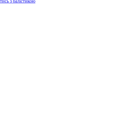
отись з балістикою