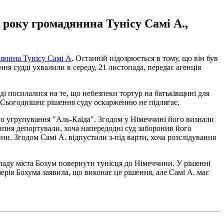
 року громадянина Тунісу Самі А.,
янина Тунісу Самі А
. Останній підозрюється в тому, що він був
я судді ухвалили в середу, 21 листопада, передає агенція
і посилалися на те, що небезпеки тортур на батьківщині для
. Сьогоднішнє рішення суду оскарженню не підлягає.
го угрупування "Аль-Каїда". Згодом у Німеччині його визнали
липня депортували, хоча напередодні суд заборонив його
ни. Згодом Самі А. відпустили з-під варти, хоча розслідування
ладу міста Бохум повернути тунісця до Німеччини. У рішенні
ерія Бохума заявила, що виконає це рішення, але Самі А. має