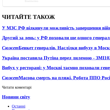
ЧИТАЙТЕ ТАКОЖ
У МЗС РФ відкинули можливість завершення вій
Другий за день: у РФ поховали ще одного генерал
Сюжет
Бенкет генералів. Наслідки вибуху в Моск
Україна поставила Путіна перед дилемою - ЗМІ
10
Вибух у ресторані: у Москві таємно поховали ген
Сюжет
Масова смерть на пляжі. Робота ППО Росі
Читати коментарі
Новини світу
Останні