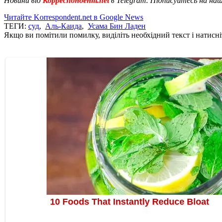
Новини від
Корреспондент.net
в Telegram. Підписуйтесь на на
Читайте Korrespondent.net в Google News
ТЕГИ:
суд
,
Аль-Каида
,
Усама Бин Ладен
Якщо ви помітили помилку, виділіть необхідний текст і натисніт