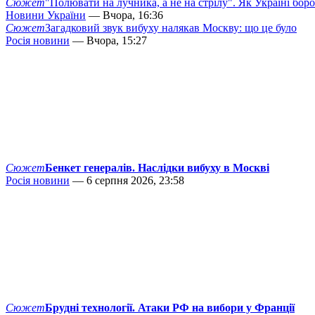
Сюжет
"Полювати на лучника, а не на стрілу". Як Україні бор
Новини України
— Вчора, 16:36
Сюжет
Загадковий звук вибуху налякав Москву: що це було
Росія новини
— Вчора, 15:27
Сюжет
Бенкет генералів. Наслідки вибуху в Москві
Росія новини
— 6 серпня 2026, 23:58
Сюжет
Брудні технології. Атаки РФ на вибори у Франції