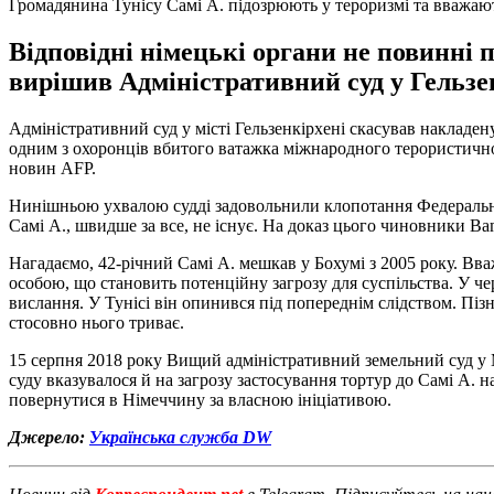
Громадянина Тунісу Самі А. підозрюють у тероризмі та вважа
Відповідні німецькі органи не повинні 
вирішив Адміністративний суд у Гельзен
Адміністративний суд у місті Гельзенкірхені скасував накладен
одним з охоронців вбитого ватажка міжнародного терористичног
новин AFP.
Нинішньою ухвалою судді задовольнили клопотання Федеральної 
Самі А., швидше за все, не існує. На доказ цього чиновники B
Нагадаємо, 42-річний Самі А. мешкав у Бохумі з 2005 року. Вв
особою, що становить потенційну загрозу для суспільства. У ч
вислання. У Тунісі він опинився під попереднім слідством. Піз
стосовно нього триває.
15 серпня 2018 року Вищий адміністративний земельний суд у М
суду вказувалося й на загрозу застосування тортур до Самі А. 
повернутися в Німеччину за власною ініціативою.
Джерело:
Українська служба DW