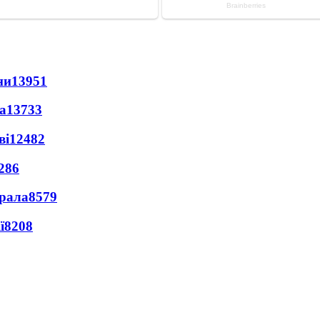
ни
13951
а
13733
ві
12482
286
ерала
8579
ї
8208