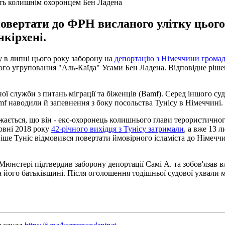
ють колишнім охоронцем Бен Ладена
повертати до ФРН висланого улітку цього
кірхені.
у в липні цього року заборону на
депортацію з Німеччини громад
о угруповання "Аль-Каїда" Усами Бен Ладена. Відповідне рішенн
служби з питань міграції та біженців (Bamf). Серед іншого судд
amf наводили й запевнення з боку посольства Тунісу в Німеччині
ажається, що він - екс-охоронець колишнього глави терористично
ервні 2018 року
42-річного вихідця з Тунісу затримали
, а вже 13 
ніше Туніс відмовився повертати ймовірного ісламіста до Німеччи
юнстері підтвердив заборону депортації Самі А. та зобов'язав в
на його батьківщині. Після оголошення тодішньої судової ухвали м