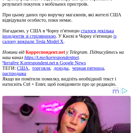
результаті покупок з мобільних пристроїв.
При цьому даних про виручку магазинів, які жителі США
відвідували особисто, поки немає.
Нагадаємо, у США в Чорну п'ятницю
сталося декілька
інцидентів зі стріляниною
. У Києві в Чорну п'ятницю
із
салону викрали Tesla Model X
.
Новини від
Корреспондент.net
у Telegram. Підписуйтесь на
наш канал
https://t.me/korrespondentnet
.
Читайте Korrespondent.net в Google News
ТЕГИ:
США
,
торговля
,
доходы
,
черная пятница
,
распродажа
Якщо ви помітили помилку, виділіть необхідний текст і
натисніть Ctrl + Enter, щоб повідомити про це редакцію.