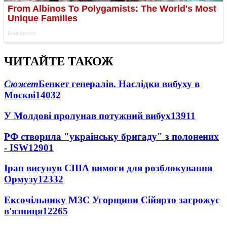
ЧИТАЙТЕ ТАКОЖ
Сюжет
Бенкет генералів. Наслідки вибуху в
Москві
14032
У Молдові пролунав потужний вибух
13911
РФ створила "українську бригаду" з полонених
- ISW
12901
Іран висунув США вимоги для розблокування
Ормузу
12332
Ексочільнику МЗС Угорщини Сійярто загрожує
в'язниця
12265