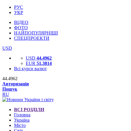
РУС
УКР
ВІДЕО
ФОТО
НАЙПОПУЛЯРНІШІ
СПЕЦПРОЕКТИ
USD
USD
44.4962
EUR
51.3814
Всі курси валют
44.4962
Авторизація
Пошук
RU
ВСІ РОЗДІЛИ
Головна
Україна
Місто
Світ