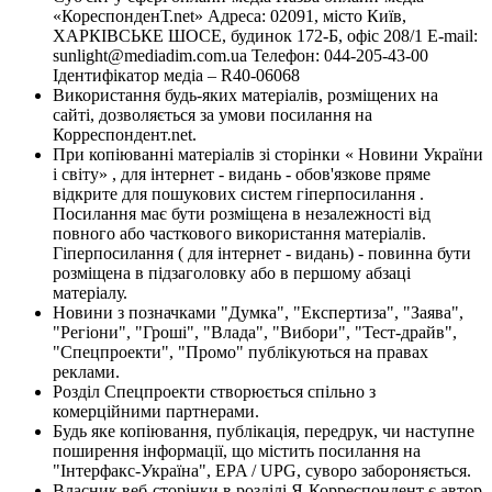
«КореспонденТ.net» Адреса: 02091, місто Київ,
ХАРКІВСЬКЕ ШОСЕ, будинок 172-Б, офіс 208/1 E-mail:
sunlight@mediadim.com.ua
Телефон: 044-205-43-00
Ідентифікатор медіа – R40-06068
Використання будь-яких матеріалів, розміщених на
сайті, дозволяється за умови посилання на
Корреспондент.net.
При копіюванні матеріалів зі сторінки « Новини України
і світу» , для інтернет - видань - обов'язкове пряме
відкрите для пошукових систем гіперпосилання .
Посилання має бути розміщена в незалежності від
повного або часткового використання матеріалів.
Гіперпосилання ( для інтернет - видань) - повинна бути
розміщена в підзаголовку або в першому абзаці
матеріалу.
Новини з позначками "Думка", "Експертиза", "Заява",
"Регіони", "Гроші", "Влада", "Вибори", "Тест-драйв",
"Спецпроекти", "Промо" публікуються на правах
реклами.
Розділ Спецпроекти створюється спільно з
комерційними партнерами.
Будь яке копіювання, публікація, передрук, чи наступне
поширення інформації, що містить посилання на
"Інтерфакс-Україна", EPA / UPG, суворо забороняється.
Власник веб-сторінки в розділі Я-Корреспондент є автор