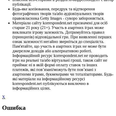
публікації.
Будь-яке копіювання, передрук та відтворення
фотографічних творів та/або аудіовізуальних творів
правовласника Getty Images - суворо забороняється.
Матеріали сайту korrespondent.net призначені для осіб
старше 21 року (21+). Участь в азартних іграх може
викликати ігрову залежність. Дотримуйтесь правил
(принципів) відповідальної гри. При виявленні перших
ознак залежності негайно зверніться до спеціаліста.
Пам'ятайте, що участь в азартних іграх не може бути
джерелом доходів або альтернативою роботі.
Інформаційний ресурс korrespondent.net не проводить
ігри на реальні та/або віртуальні гроші, також сайт не
приймає ні в якій формі оплату ставок та інших
платежів, які пов’язані/можуть бути пов’язані з
азартними іграми, букмекерами чи тоталізаторами. Будь-
які матеріали на інформаційному ресурсі
korrespondent.net публікуються виключно в
інформаційних цілях.
X
Ошибка