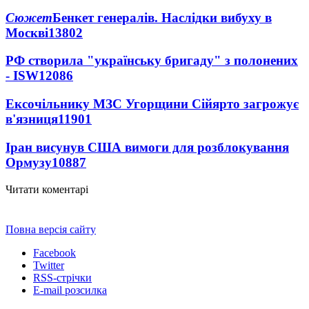
Сюжет
Бенкет генералів. Наслідки вибуху в
Москві
13802
РФ створила "українську бригаду" з полонених
- ISW
12086
Ексочільнику МЗС Угорщини Сійярто загрожує
в'язниця
11901
Іран висунув США вимоги для розблокування
Ормузу
10887
Читати коментарі
Повна версія сайту
Facebook
Twitter
RSS-стрічки
E-mail розсилка