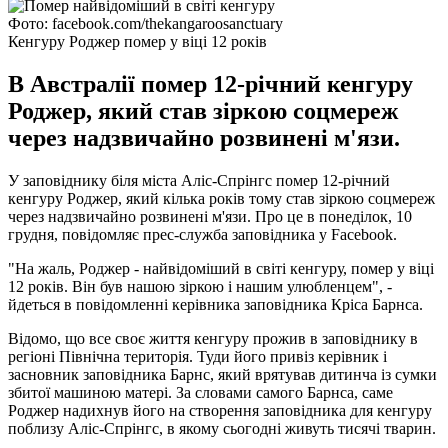
Фото: facebook.com/thekangaroosanctuary
Кенгуру Роджер помер у віці 12 років
В Австралії помер 12-річний кенгуру
Роджер, який став зіркою соцмереж
через надзвичайно розвинені м'язи.
У заповіднику біля міста Аліс-Спрінгс помер 12-річний
кенгуру Роджер, який кілька років тому став зіркою соцмереж
через надзвичайно розвинені м'язи. Про це в понеділок, 10
грудня, повідомляє прес-служба заповідника у Facebook.
"На жаль, Роджер - найвідоміший в світі кенгуру, помер у віці
12 років. Він був нашою зіркою і нашим улюбленцем", -
йдеться в повідомленні керівника заповідника Кріса Барнса.
Відомо, що все своє життя кенгуру прожив в заповіднику в
регіоні Північна територія. Туди його привіз керівник і
засновник заповідника Барнс, який врятував дитинча із сумки
збитої машиною матері. За словами самого Барнса, саме
Роджер надихнув його на створення заповідника для кенгуру
поблизу Аліс-Спрінгс, в якому сьогодні живуть тисячі тварин.