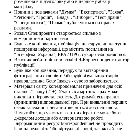
розміщена в підзаголовку або в першому абзаці
матеріалу.
Новини з позначками "Думка", "Експертиза", "Заява",
"Регіони", "Гроші", "Влада", "Вибори", "Тест-драйв",
"Спецпроекти", "Промо" публікуються на правах
реклами.
Розділ Спецпроекти створюється спільно з
комерційними партнерами.
Будь яке копіювання, публікація, передрук, чи наступне
поширення інформації, що містить посилання на
"Інтерфакс-Україна", EPA / UPG, суворо забороняється.
Власник веб-сторінки в розділі Я-Корреспондент є автор
публікації.
Будь-яке копіювання, передрук та відтворення
фотографічних творів та/або аудіовізуальних творів
правовласника Getty Images - суворо забороняється.
Матеріали сайту korrespondent.net призначені для осіб
старше 21 року (21+). Участь в азартних іграх може
викликати ігрову залежність. Дотримуйтесь правил
(принципів) відповідальної гри. При виявленні перших
ознак залежності негайно зверніться до спеціаліста.
Пам'ятайте, що участь в азартних іграх не може бути
джерелом доходів або альтернативою роботі.
Інформаційний ресурс korrespondent.net не проводить
ігри на реальні та/або віртуальні гроші, також сайт не