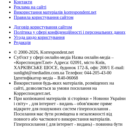
Контакти
Реклама на сайті
Використання матеріалів korrespondent.net
Правила користування сайтом
Договір користування сайтом
Політика у сфері конфіденційності і персональних даних
Угода щодо користування
Редакція
© 2000-2026, Korrespondent.net
Суб'єкт у сфері онлайн-медіа Назва онлайн-медіа –
«КореспонденТ.net» Адреса: 02091, місто Київ,
ХАРКІВСЬКЕ ШОСЕ, будинок 172-Б, офіс 208/1 E-mail:
sunlight@mediadim.com.ua
Телефон: 044-205-43-00
Ідентифікатор медіа – R40-06068
Використання будь-яких матеріалів, розміщених на
сайті, дозволяється за умови посилання на
Корреспондент.net.
При копіюванні матеріалів зі сторінки « Новини України
і світу» , для інтернет - видань - обов'язкове пряме
відкрите для пошукових систем гіперпосилання .
Посилання має бути розміщена в незалежності від
повного або часткового використання матеріалів.
Гіперпосилання ( для інтернет - видань) - повинна бути