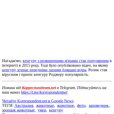
Нагадаємо,
кенгуру з розвиненими м'язами став популярним
в
інтернеті в 2015 році. Тоді було опубліковано відео, на якому
кенгуру згинає передніми лапами бляшані відра
. Ролик став
вірусним і приніс кенгуру Роджеру популярність.
Новини від
Корреспондент.net
в Telegram. Підписуйтесь на
наш канал
https://t.me/korrespondentnet
Читайте Korrespondent.net в Google News
ТЕГИ:
Австралия
,
животные
,
животное
,
фото
,
заповедник
,
зоопарк животные
,
умер
,
кенгуру