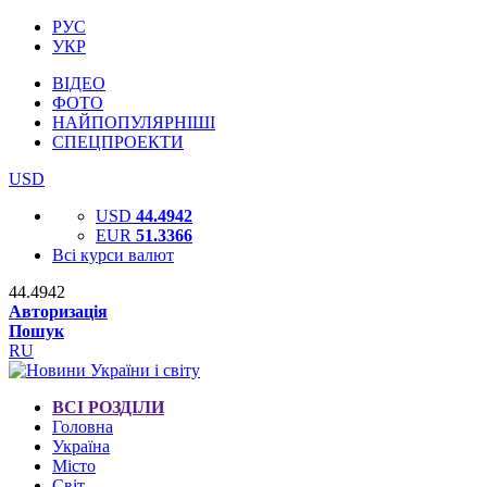
РУС
УКР
ВІДЕО
ФОТО
НАЙПОПУЛЯРНІШІ
СПЕЦПРОЕКТИ
USD
USD
44.4942
EUR
51.3366
Всі курси валют
44.4942
Авторизація
Пошук
RU
ВСІ РОЗДІЛИ
Головна
Україна
Місто
Світ