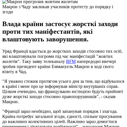
Макрон з Чаду закликав учасників протесту до порядку і
згоди
Влада країни застосує жорсткі заходи
проти тих маніфестантів, які
влаштовують заворушення.
Уряд Франції вдасться до жорстких заходів стосовно тих осіб,
які влаштовували погроми під час маніфестацій "жовтих
жилетів". Таку заяву телеканалу
BFM
напередодні ввечері
зробив президент країни Еммануель Макрон в ході свого
візиту в Чад.
"Я уважно стежив протягом усього дня за тим, що відбувалося
в країні і мене про це інформував міністр внутрішніх справ.
Цілком очевидно, що французькою юстицією будуть прийняті
дуже жорсткі заходи стосовно правопорушників", - сказав
Макрон.
"Франції зараз необхідно, щоб запанував порядок і злагода.
Країна потребує загальної згоди, єдності, спільне просування
до важливих колективних цілей. Важливо зараз домогтися
примирення і ліквідувати розбіжності", - наголосив Макрон.