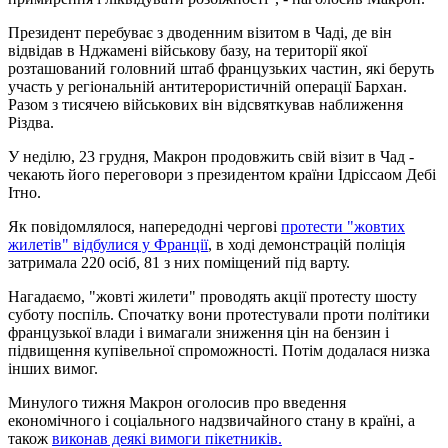
Президент перебуває з дводенним візитом в Чаді, де він
відвідав в Нджамені військову базу, на території якої
розташований головний штаб французьких частин, які беруть
участь у регіональній антитерористичній операції Бархан.
Разом з тисячею військових він відсвяткував наближення
Різдва.
У неділю, 23 грудня, Макрон продовжить свій візит в Чад -
чекають його переговори з президентом країни Ідріссаом Дебі
Ітно.
Як повідомлялося, напередодні чергові
протести "жовтих
жилетів" відбулися у Франції
, в ході демонстрацій поліція
затримала 220 осіб, 81 з них поміщений під варту.
Нагадаємо, "жовті жилети" проводять акції протесту шосту
суботу поспіль. Спочатку вони протестували проти політики
французької влади і вимагали зниження цін на бензин і
підвищення купівельної спроможності. Потім додалася низка
інших вимог.
Минулого тижня Макрон оголосив про введення
економічного і соціального надзвичайного стану в країні, а
також
виконав деякі вимоги пікетників.