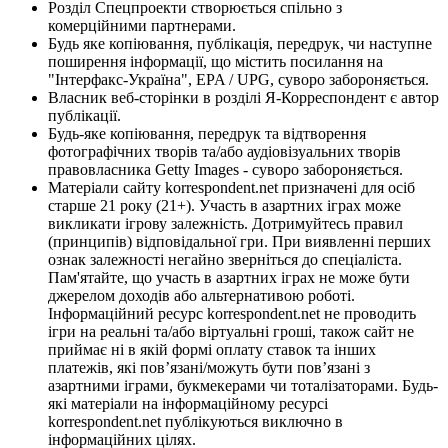
Розділ Спецпроекти створюється спільно з
комерційними партнерами.
Будь яке копіювання, публікація, передрук, чи наступне
поширення інформації, що містить посилання на
"Інтерфакс-Україна", EPA / UPG, суворо забороняється.
Власник веб-сторінки в розділі Я-Корреспондент є автор
публікації.
Будь-яке копіювання, передрук та відтворення
фотографічних творів та/або аудіовізуальних творів
правовласника Getty Images - суворо забороняється.
Матеріали сайту korrespondent.net призначені для осіб
старше 21 року (21+). Участь в азартних іграх може
викликати ігрову залежність. Дотримуйтесь правил
(принципів) відповідальної гри. При виявленні перших
ознак залежності негайно зверніться до спеціаліста.
Пам'ятайте, що участь в азартних іграх не може бути
джерелом доходів або альтернативою роботі.
Інформаційний ресурс korrespondent.net не проводить
ігри на реальні та/або віртуальні гроші, також сайт не
приймає ні в якій формі оплату ставок та інших
платежів, які пов’язані/можуть бути пов’язані з
азартними іграми, букмекерами чи тоталізаторами. Будь-
які матеріали на інформаційному ресурсі
korrespondent.net публікуються виключно в
інформаційних цілях.