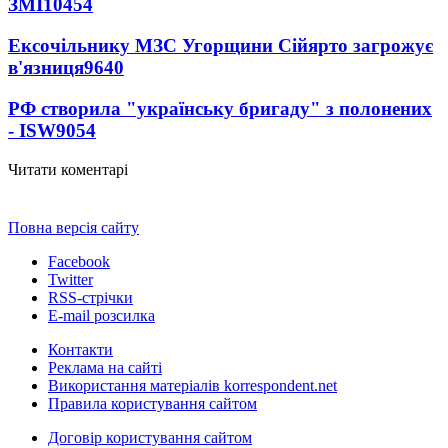
ЗМІ
10454
Ексочільнику МЗС Угорщини Сійярто загрожує
в'язниця
9640
РФ створила "українську бригаду" з полонених
- ISW
9054
Читати коментарі
Повна версія сайту
Facebook
Twitter
RSS-стрічки
E-mail розсилка
Контакти
Реклама на сайті
Використання матеріалів korrespondent.net
Правила користування сайтом
Договір користування сайтом