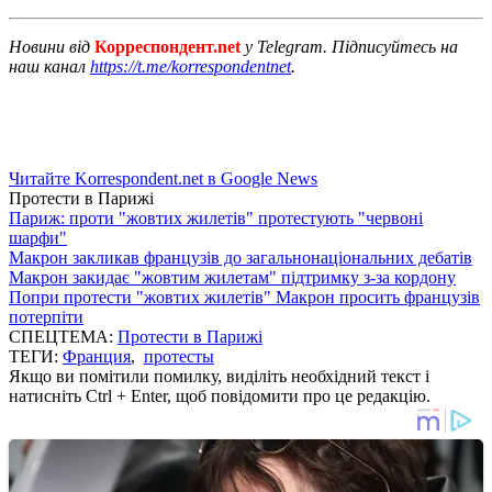
Новини від
Корреспондент.net
у Telegram. Підписуйтесь на
наш канал
https://t.me/korrespondentnet
.
Читайте Korrespondent.net в Google News
Протести в Парижі
Париж: проти "жовтих жилетів" протестують "червоні
шарфи"
Макрон закликав французів до загальнонаціональних дебатів
Макрон закидає "жовтим жилетам" підтримку з-за кордону
Попри протести "жовтих жилетів" Макрон просить французів
потерпіти
СПЕЦТЕМА:
Протести в Парижі
ТЕГИ:
Франция
,
протесты
Якщо ви помітили помилку, виділіть необхідний текст і
натисніть Ctrl + Enter, щоб повідомити про це редакцію.