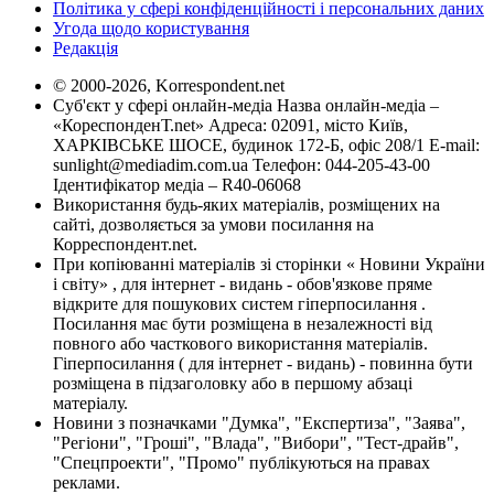
Політика у сфері конфіденційності і персональних даних
Угода щодо користування
Редакція
© 2000-2026, Korrespondent.net
Суб'єкт у сфері онлайн-медіа Назва онлайн-медіа –
«КореспонденТ.net» Адреса: 02091, місто Київ,
ХАРКІВСЬКЕ ШОСЕ, будинок 172-Б, офіс 208/1 E-mail:
sunlight@mediadim.com.ua
Телефон: 044-205-43-00
Ідентифікатор медіа – R40-06068
Використання будь-яких матеріалів, розміщених на
сайті, дозволяється за умови посилання на
Корреспондент.net.
При копіюванні матеріалів зі сторінки « Новини України
і світу» , для інтернет - видань - обов'язкове пряме
відкрите для пошукових систем гіперпосилання .
Посилання має бути розміщена в незалежності від
повного або часткового використання матеріалів.
Гіперпосилання ( для інтернет - видань) - повинна бути
розміщена в підзаголовку або в першому абзаці
матеріалу.
Новини з позначками "Думка", "Експертиза", "Заява",
"Регіони", "Гроші", "Влада", "Вибори", "Тест-драйв",
"Спецпроекти", "Промо" публікуються на правах
реклами.