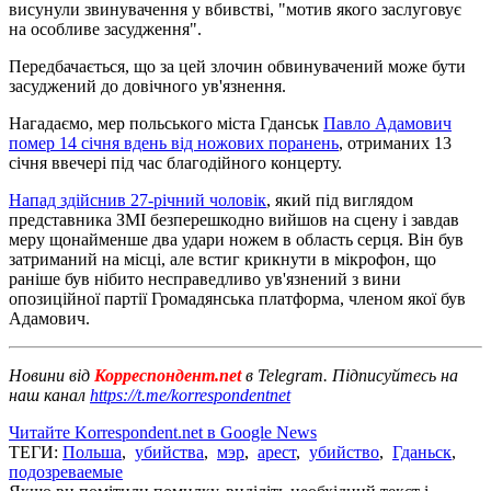
висунули звинувачення у вбивстві, "мотив якого заслуговує
на особливе засудження".
Передбачається, що за цей злочин обвинувачений може бути
засуджений до довічного ув'язнення.
Нагадаємо, мер польського міста Гданськ
Павло Адамович
помер 14 січня вдень від ножових поранень
, отриманих 13
січня ввечері під час благодійного концерту.
Напад здійснив 27-річний чоловік
, який під виглядом
представника ЗМІ безперешкодно вийшов на сцену і завдав
меру щонайменше два удари ножем в область серця. Він був
затриманий на місці, але встиг крикнути в мікрофон, що
раніше був нібито несправедливо ув'язнений з вини
опозиційної партії Громадянська платформа, членом якої був
Адамович.
Новини від
Корреспондент.net
в Telegram. Підписуйтесь на
наш канал
https://t.me/korrespondentnet
Читайте Korrespondent.net в Google News
ТЕГИ:
Польша
,
убийства
,
мэр
,
арест
,
убийство
,
Гданьск
,
подозреваемые