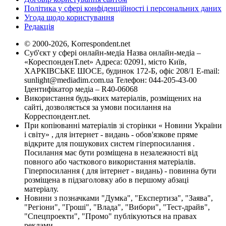
Політика у сфері конфіденційності і персональних даних
Угода щодо користування
Редакція
© 2000-2026, Korrespondent.net
Суб'єкт у сфері онлайн-медіа Назва онлайн-медіа –
«КореспонденТ.net» Адреса: 02091, місто Київ,
ХАРКІВСЬКЕ ШОСЕ, будинок 172-Б, офіс 208/1 E-mail:
sunlight@mediadim.com.ua
Телефон: 044-205-43-00
Ідентифікатор медіа – R40-06068
Використання будь-яких матеріалів, розміщених на
сайті, дозволяється за умови посилання на
Корреспондент.net.
При копіюванні матеріалів зі сторінки « Новини України
і світу» , для інтернет - видань - обов'язкове пряме
відкрите для пошукових систем гіперпосилання .
Посилання має бути розміщена в незалежності від
повного або часткового використання матеріалів.
Гіперпосилання ( для інтернет - видань) - повинна бути
розміщена в підзаголовку або в першому абзаці
матеріалу.
Новини з позначками "Думка", "Експертиза", "Заява",
"Регіони", "Гроші", "Влада", "Вибори", "Тест-драйв",
"Спецпроекти", "Промо" публікуються на правах
реклами.