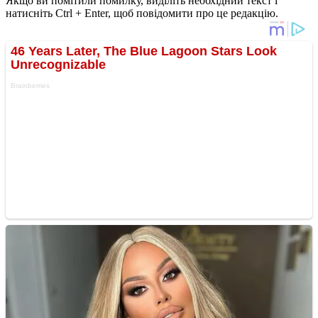
Якщо ви помітили помилку, виділіть необхідний текст і
натисніть Ctrl + Enter, щоб повідомити про це редакцію.