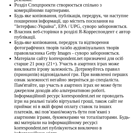
Розділ Спецпроекти створюється спільно з
комерційними партнерами.
Будь яке копіювання, публікація, передрук, чи наступне
поширення інформації, що містить посилання на
"Інтерфакс-Україна", EPA / UPG, суворо забороняється.
Власник веб-сторінки в розділі Я-Корреспондент є автор
публікації.
Будь-яке копіювання, передрук та відтворення
фотографічних творів та/або аудіовізуальних творів
правовласника Getty Images - суворо забороняється.
Матеріали сайту korrespondent.net призначені для осіб
старше 21 року (21+). Участь в азартних іграх може
викликати ігрову залежність. Дотримуйтесь правил
(принципів) відповідальної гри. При виявленні перших
ознак залежності негайно зверніться до спеціаліста.
Пам'ятайте, що участь в азартних іграх не може бути
джерелом доходів або альтернативою роботі.
Інформаційний ресурс korrespondent.net не проводить
ігри на реальні та/або віртуальні гроші, також сайт не
приймає ні в якій формі оплату ставок та інших
платежів, які пов’язані/можуть бути пов’язані з
азартними іграми, букмекерами чи тоталізаторами. Будь-
які матеріали на інформаційному ресурсі
korrespondent.net публікуються виключно в