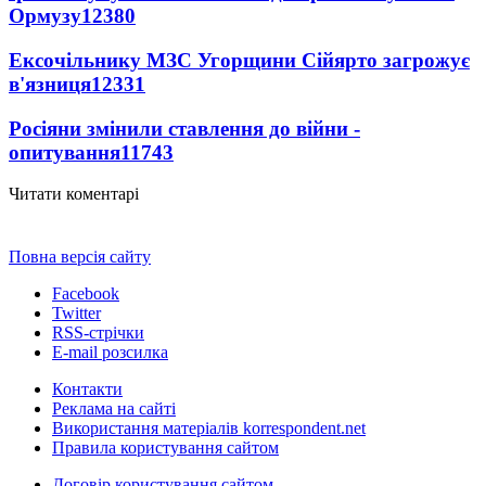
Ормузу
12380
Ексочільнику МЗС Угорщини Сійярто загрожує
в'язниця
12331
Росіяни змінили ставлення до війни -
опитування
11743
Читати коментарі
Повна версія сайту
Facebook
Twitter
RSS-стрічки
E-mail розсилка
Контакти
Реклама на сайті
Використання матеріалів korrespondent.net
Правила користування сайтом
Договір користування сайтом