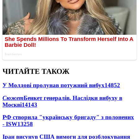
ЧИТАЙТЕ ТАКОЖ
У Молдові пролунав потужний вибух
14852
Сюжет
Бенкет генералів. Наслідки вибуху в
Москві
14143
РФ створила "українську бригаду" з полонених
- ISW
13258
Іран висунув США вимоги для розблокування