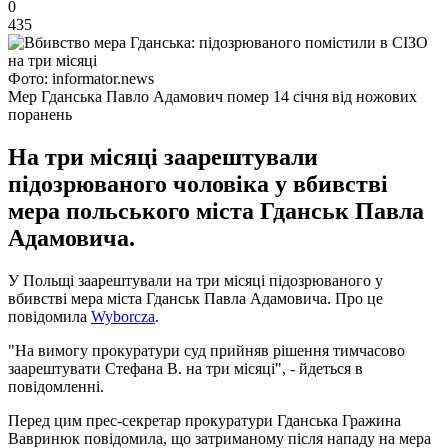
0
435
Фото: informator.news
Мер Гданська Павло Адамович помер 14 січня від ножових
поранень
На три місяці заарештували
підозрюваного чоловіка у вбивстві
мера польського міста Гданськ Павла
Адамовича.
У Польщі заарештували на три місяці підозрюваного у
вбивстві мера міста Гданськ Павла Адамовича. Про це
повідомила
Wyborcza
.
"На вимогу прокуратури суд прийняв рішення тимчасово
заарештувати Стефана В. на три місяці", - йдеться в
повідомленні.
Перед цим прес-секретар прокуратури Гданська Гражина
Вавринюк повідомила, що затриманому після нападу на мера