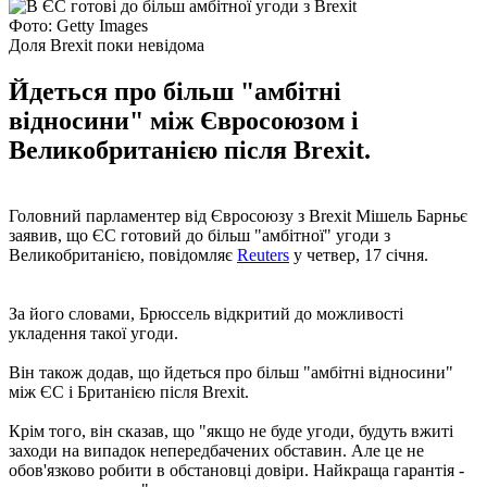
Фото: Getty Images
Доля Brexit поки невідома
Йдеться про більш "амбітні
відносини" між Євросоюзом і
Великобританією після Brexit.
Головний парламентер від Євросоюзу з Brexit Мішель Барньє
заявив, що ЄС готовий до більш "амбітної" угоди з
Великобританією, повідомляє
Reuters
у четвер, 17 січня.
За його словами, Брюссель відкритий до можливості
укладення такої угоди.
Він також додав, що йдеться про більш "амбітні відносини"
між ЄС і Британією після Brexit.
Крім того, він сказав, що "якщо не буде угоди, будуть вжиті
заходи на випадок непередбачених обставин. Але це не
обов'язково робити в обстановці довіри. Найкраща гарантія -