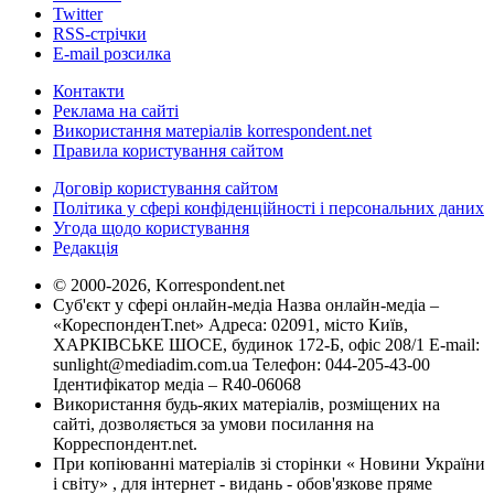
Twitter
RSS-стрічки
E-mail розсилка
Контакти
Реклама на сайті
Використання матеріалів korrespondent.net
Правила користування сайтом
Договір користування сайтом
Політика у сфері конфіденційності і персональних даних
Угода щодо користування
Редакція
© 2000-2026, Korrespondent.net
Суб'єкт у сфері онлайн-медіа Назва онлайн-медіа –
«КореспонденТ.net» Адреса: 02091, місто Київ,
ХАРКІВСЬКЕ ШОСЕ, будинок 172-Б, офіс 208/1 E-mail:
sunlight@mediadim.com.ua
Телефон: 044-205-43-00
Ідентифікатор медіа – R40-06068
Використання будь-яких матеріалів, розміщених на
сайті, дозволяється за умови посилання на
Корреспондент.net.
При копіюванні матеріалів зі сторінки « Новини України
і світу» , для інтернет - видань - обов'язкове пряме