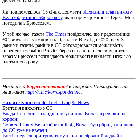
досягнення угоди".
Як повідомлялося, 15 січня, депутати
відхилили план виходу
Великобританії з Євросоюзу
, який прем'єр-міністр Тереза ​​Мей
погодила з Брюсселем.
У той же час, газета
The Times
повідомляє, що представники
ЄС вивчають можливість відкласти Brexit до 2020 року. За
даними газети, раніше в ЄС обговорювалася можливість
перенести терміни Brexit з березня на кінець червня, проте
зараз у Брюсселі розглядають можливості відкласти Brexit до
наступного року.
Новини від
Корреспондент.net
в Telegram. Підписуйтесь на
наш канал
https://t.me/korrespondentnet
Читайте Korrespondent.net в Google News
Британія виходить з ЄС
Влада Північної Ірландії призупинила Brexit-перевірки на
кордоні
Сюжет
Шок у Великобританії від Brexit: бутерброд з шинкою
до ЄС уже не ввезеш
Brexit: переговори триватимуть попри зірваний дедлайн