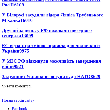
Росії
16109
У Білорусі засудили лідера Ляпіса Трубецького
Міхалка
16016
Другий за день: у РФ поховали ще одного
генерала
13099
ЄС відзавтра змінює правила для чоловіків із
України
9975
У МЗС РФ відкинули можливість завершення
війни
9921
Залужний: Україна не вступить до НАТО
8629
Читати коментарі
Повна версія сайту
Facebook