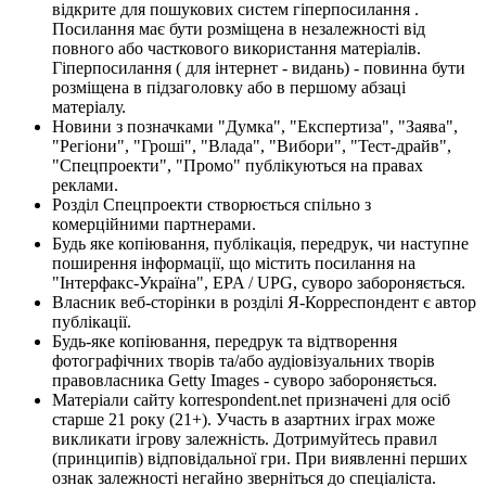
відкрите для пошукових систем гіперпосилання .
Посилання має бути розміщена в незалежності від
повного або часткового використання матеріалів.
Гіперпосилання ( для інтернет - видань) - повинна бути
розміщена в підзаголовку або в першому абзаці
матеріалу.
Новини з позначками "Думка", "Експертиза", "Заява",
"Регіони", "Гроші", "Влада", "Вибори", "Тест-драйв",
"Спецпроекти", "Промо" публікуються на правах
реклами.
Розділ Спецпроекти створюється спільно з
комерційними партнерами.
Будь яке копіювання, публікація, передрук, чи наступне
поширення інформації, що містить посилання на
"Інтерфакс-Україна", EPA / UPG, суворо забороняється.
Власник веб-сторінки в розділі Я-Корреспондент є автор
публікації.
Будь-яке копіювання, передрук та відтворення
фотографічних творів та/або аудіовізуальних творів
правовласника Getty Images - суворо забороняється.
Матеріали сайту korrespondent.net призначені для осіб
старше 21 року (21+). Участь в азартних іграх може
викликати ігрову залежність. Дотримуйтесь правил
(принципів) відповідальної гри. При виявленні перших
ознак залежності негайно зверніться до спеціаліста.