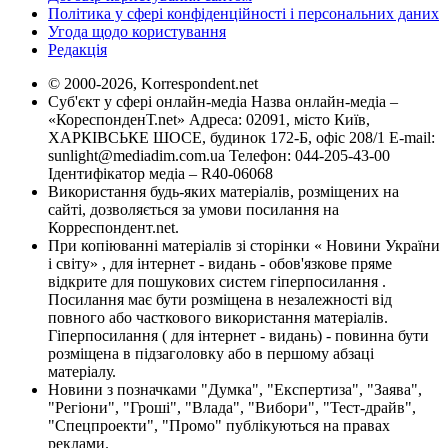
Політика у сфері конфіденційності і персональних даних
Угода щодо користування
Редакція
© 2000-2026, Korrespondent.net
Суб'єкт у сфері онлайн-медіа Назва онлайн-медіа –
«КореспонденТ.net» Адреса: 02091, місто Київ,
ХАРКІВСЬКЕ ШОСЕ, будинок 172-Б, офіс 208/1 E-mail:
sunlight@mediadim.com.ua
Телефон: 044-205-43-00
Ідентифікатор медіа – R40-06068
Використання будь-яких матеріалів, розміщених на
сайті, дозволяється за умови посилання на
Корреспондент.net.
При копіюванні матеріалів зі сторінки « Новини України
і світу» , для інтернет - видань - обов'язкове пряме
відкрите для пошукових систем гіперпосилання .
Посилання має бути розміщена в незалежності від
повного або часткового використання матеріалів.
Гіперпосилання ( для інтернет - видань) - повинна бути
розміщена в підзаголовку або в першому абзаці
матеріалу.
Новини з позначками "Думка", "Експертиза", "Заява",
"Регіони", "Гроші", "Влада", "Вибори", "Тест-драйв",
"Спецпроекти", "Промо" публікуються на правах
реклами.