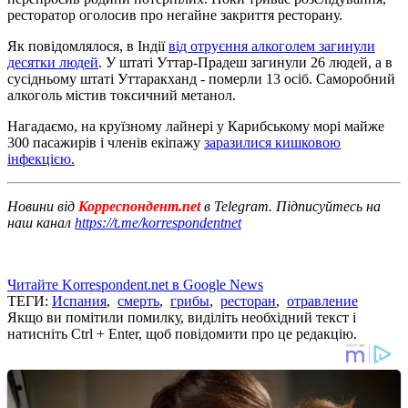
ресторатор оголосив про негайне закриття ресторану.
Як повідомлялося, в Індії
від отруєння алкоголем загинули
десятки людей
. У штаті Уттар-Прадеш загинули 26 людей, а в
сусідньому штаті Уттаракханд - померли 13 осіб. Саморобний
алкоголь містив токсичний метанол.
Нагадаємо, на круїзному лайнері у Карибському морі майже
300 пасажирів і членів екіпажу
заразилися кишковою
інфекцією.
Новини від
Корреспондент.net
в Telegram. Підписуйтесь на
наш канал
https://t.me/korrespondentnet
Читайте Korrespondent.net в Google News
ТЕГИ:
Испания
,
смерть
,
грибы
,
ресторан
,
отравление
Якщо ви помітили помилку, виділіть необхідний текст і
натисніть Ctrl + Enter, щоб повідомити про це редакцію.