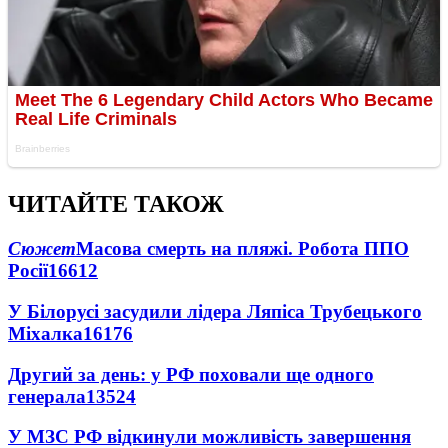
ЧИТАЙТЕ ТАКОЖ
Сюжет
Масова смерть на пляжі. Робота ППО
Росії
16612
У Білорусі засудили лідера Ляпіса Трубецького
Міхалка
16176
Другий за день: у РФ поховали ще одного
генерала
13524
У МЗС РФ відкинули можливість завершення