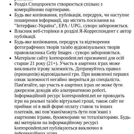
Розділ Спецпроекти створюється спільно з
комерційними партнерами.
Будь яке копіювання, публікація, передрук, чи наступне
поширення інформації, що містить посилання на
"Інтерфакс-Україна", EPA / UPG, суворо забороняється.
Власник веб-сторінки в розділі Я-Корреспондент є автор
публікації.
Будь-яке копіювання, передрук та відтворення
фотографічних творів та/або аудіовізуальних творів
правовласника Getty Images - суворо забороняється.
Матеріали сайту korrespondent.net призначені для осіб
старше 21 року (21+). Участь в азартних іграх може
викликати ігрову залежність. Дотримуйтесь правил
(принципів) відповідальної гри. При виявленні перших
ознак залежності негайно зверніться до спеціаліста.
Пам'ятайте, що участь в азартних іграх не може бути
джерелом доходів або альтернативою роботі.
Інформаційний ресурс korrespondent.net не проводить
ігри на реальні та/або віртуальні гроші, також сайт не
приймає ні в якій формі оплату ставок та інших
платежів, які пов’язані/можуть бути пов’язані з
азартними іграми, букмекерами чи тоталізаторами. Будь-
які матеріали на інформаційному ресурсі
korrespondent.net публікуються виключно в
інформаційних цілях.