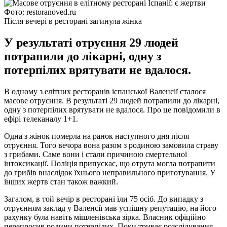
Фото: restoranoved.ru
Після вечері в ресторані загинула жінка
У результаті отруєння 29 людей
потрапили до лікарні, одну з
потерпілих врятувати не вдалося.
В одному з елітних ресторанів іспанської Валенсії сталося
масове отруєння. В результаті 29 людей потрапили до лікарні,
одну з потерпілих врятувати не вдалося. Про це повідомили в
ефірі телеканалу 1+1.
Одна з жінок померла на ранок наступного дня після
отруєння. Того вечора вона разом з родиною замовила страву
з грибами. Саме вони і стали причиною смертельної
інтоксикації. Поліція припускає, що отрута могла потрапити
до грибів внаслідок їхнього неправильного приготування. У
інших жертв стан також важкий.
Загалом, в той вечір в ресторані їли 75 осіб. До випадку з
отруєнням заклад у Валенсії мав успішну репутацію, на його
рахунку була навіть мішленівська зірка. Власник офіційно
перепросив родини потерпілих. Поки триває розслідування,