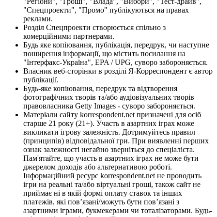
"Регіони", "Гроші", "Влада", "Вибори", "Тест-драйв",
"Спецпроекти", "Промо" публікуються на правах
реклами.
Розділ Спецпроекти створюється спільно з
комерційними партнерами.
Будь яке копіювання, публікація, передрук, чи наступне
поширення інформації, що містить посилання на
"Інтерфакс-Україна", EPA / UPG, суворо забороняється.
Власник веб-сторінки в розділі Я-Корреспондент є автор
публікації.
Будь-яке копіювання, передрук та відтворення
фотографічних творів та/або аудіовізуальних творів
правовласника Getty Images - суворо забороняється.
Матеріали сайту korrespondent.net призначені для осіб
старше 21 року (21+). Участь в азартних іграх може
викликати ігрову залежність. Дотримуйтесь правил
(принципів) відповідальної гри. При виявленні перших
ознак залежності негайно зверніться до спеціаліста.
Пам'ятайте, що участь в азартних іграх не може бути
джерелом доходів або альтернативою роботі.
Інформаційний ресурс korrespondent.net не проводить
ігри на реальні та/або віртуальні гроші, також сайт не
приймає ні в якій формі оплату ставок та інших
платежів, які пов’язані/можуть бути пов’язані з
азартними іграми, букмекерами чи тоталізаторами. Будь-