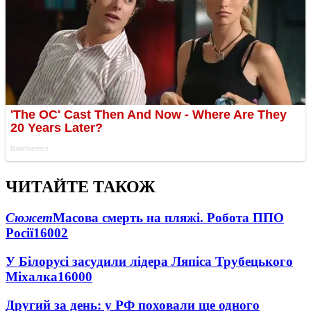
ЧИТАЙТЕ ТАКОЖ
Сюжет
Масова смерть на пляжі. Робота ППО
Росії
16002
У Білорусі засудили лідера Ляпіса Трубецького
Міхалка
16000
Другий за день: у РФ поховали ще одного