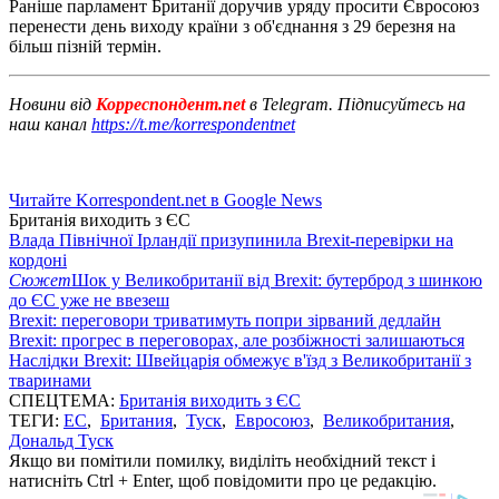
Раніше парламент Британії доручив уряду просити Євросоюз
перенести день виходу країни з об'єднання з 29 березня на
більш пізній термін.
Новини від
Корреспондент.net
в Telegram. Підписуйтесь на
наш канал
https://t.me/korrespondentnet
Читайте Korrespondent.net в Google News
Британія виходить з ЄС
Влада Північної Ірландії призупинила Brexit-перевірки на
кордоні
Сюжет
Шок у Великобританії від Brexit: бутерброд з шинкою
до ЄС уже не ввезеш
Brexit: переговори триватимуть попри зірваний дедлайн
Brexit: прогрес в переговорах, але розбіжності залишаються
Наслідки Brexit: Швейцарія обмежує в'їзд з Великобританії з
тваринами
СПЕЦТЕМА:
Британія виходить з ЄС
ТЕГИ:
ЕС
,
Британия
,
Туск
,
Евросоюз
,
Великобритания
,
Дональд Туск
Якщо ви помітили помилку, виділіть необхідний текст і
натисніть Ctrl + Enter, щоб повідомити про це редакцію.