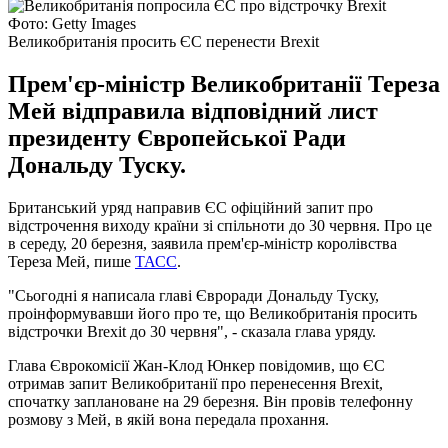
Фото: Getty Images
Великобританія просить ЄС перенести Brexit
Прем'єр-міністр Великобританії Тереза
Мей відправила відповідний лист
президенту Європейської Ради
Дональду Туску.
Британський уряд направив ЄС офіційний запит про
відстрочення виходу країни зі спільноти до 30 червня. Про це
в середу, 20 березня, заявила прем'єр-міністр королівства
Тереза ​​Мей, пише
ТАСС
.
"Сьогодні я написала главі Євроради Дональду Туску,
проінформувавши його про те, що Великобританія просить
відстрочки Brexit до 30 червня", - сказала глава уряду.
Глава Єврокомісії Жан-Клод Юнкер повідомив, що ЄС
отримав запит Великобританії про перенесення Brexit,
спочатку заплановане на 29 березня. Він провів телефонну
розмову з Мей, в якій вона передала прохання.