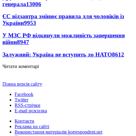
генерала
13006
ЄС відзавтра змінює правила для чоловіків із
України
9953
У МЗС РФ відкинули можливість завершення
війни
8947
Залужний: Україна не вступить до НАТО
8612
Читати коментарі
Повна версія сайту
Facebook
Twitter
RSS-стрічки
E-mail розсилка
Контакти
Реклама на сайті
Використання матеріалів korrespondent.net