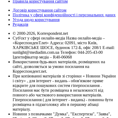
Правила користування сайтом
Договір користування сайтом
Політика у сфері конфіденційності і персональних даних
Угода щодо користування
Редакція
© 2000-2026, Korrespondent.net
Суб'єкт у сфері онлайн-медіа Назва онлайн-медіа –
«КореспонденТ.net» Адреса: 02091, місто Київ,
ХАРКІВСЬКЕ ШОСЕ, будинок 172-Б, офіс 208/1 E-mail:
sunlight@mediadim.com.ua
Телефон: 044-205-43-00
Ідентифікатор медіа – R40-06068
Використання будь-яких матеріалів, розміщених на
сайті, дозволяється за умови посилання на
Корреспондент.net.
При копіюванні матеріалів зі сторінки « Новини України
і світу» , для інтернет - видань - обов'язкове пряме
відкрите для пошукових систем гіперпосилання .
Посилання має бути розміщена в незалежності від
повного або часткового використання матеріалів.
Гіперпосилання ( для інтернет - видань) - повинна бути
розміщена в підзаголовку або в першому абзаці
матеріалу.
Новини з позначками "Думка", "Експертиза", "Заява",