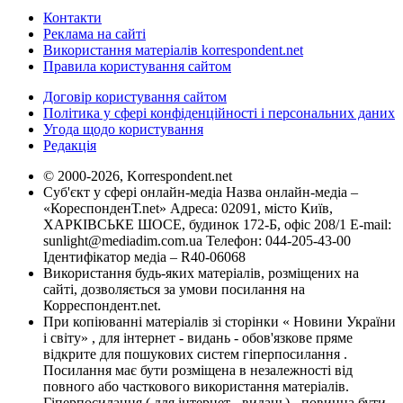
Контакти
Реклама на сайті
Використання матеріалів korrespondent.net
Правила користування сайтом
Договір користування сайтом
Політика у сфері конфіденційності і персональних даних
Угода щодо користування
Редакція
© 2000-2026, Korrespondent.net
Суб'єкт у сфері онлайн-медіа Назва онлайн-медіа –
«КореспонденТ.net» Адреса: 02091, місто Київ,
ХАРКІВСЬКЕ ШОСЕ, будинок 172-Б, офіс 208/1 E-mail:
sunlight@mediadim.com.ua
Телефон: 044-205-43-00
Ідентифікатор медіа – R40-06068
Використання будь-яких матеріалів, розміщених на
сайті, дозволяється за умови посилання на
Корреспондент.net.
При копіюванні матеріалів зі сторінки « Новини України
і світу» , для інтернет - видань - обов'язкове пряме
відкрите для пошукових систем гіперпосилання .
Посилання має бути розміщена в незалежності від
повного або часткового використання матеріалів.
Гіперпосилання ( для інтернет - видань) - повинна бути