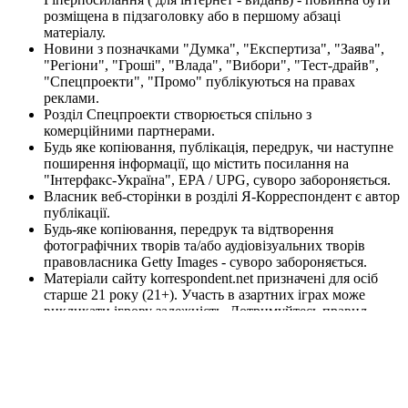
розміщена в підзаголовку або в першому абзаці
матеріалу.
Новини з позначками "Думка", "Експертиза", "Заява",
"Регіони", "Гроші", "Влада", "Вибори", "Тест-драйв",
"Спецпроекти", "Промо" публікуються на правах
реклами.
Розділ Спецпроекти створюється спільно з
комерційними партнерами.
Будь яке копіювання, публікація, передрук, чи наступне
поширення інформації, що містить посилання на
"Інтерфакс-Україна", EPA / UPG, суворо забороняється.
Власник веб-сторінки в розділі Я-Корреспондент є автор
публікації.
Будь-яке копіювання, передрук та відтворення
фотографічних творів та/або аудіовізуальних творів
правовласника Getty Images - суворо забороняється.
Матеріали сайту korrespondent.net призначені для осіб
старше 21 року (21+). Участь в азартних іграх може
викликати ігрову залежність. Дотримуйтесь правил
(принципів) відповідальної гри. При виявленні перших
ознак залежності негайно зверніться до спеціаліста.
Пам'ятайте, що участь в азартних іграх не може бути
джерелом доходів або альтернативою роботі.
Інформаційний ресурс korrespondent.net не проводить