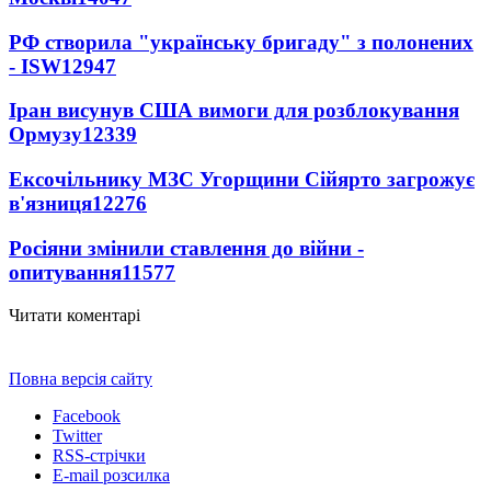
РФ створила "українську бригаду" з полонених
- ISW
12947
Іран висунув США вимоги для розблокування
Ормузу
12339
Ексочільнику МЗС Угорщини Сійярто загрожує
в'язниця
12276
Росіяни змінили ставлення до війни -
опитування
11577
Читати коментарі
Повна версія сайту
Facebook
Twitter
RSS-стрічки
E-mail розсилка