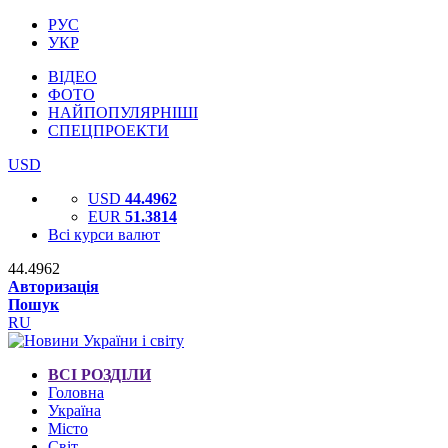
РУС
УКР
ВІДЕО
ФОТО
НАЙПОПУЛЯРНІШІ
СПЕЦПРОЕКТИ
USD
USD
44.4962
EUR
51.3814
Всі курси валют
44.4962
Авторизація
Пошук
RU
ВСІ РОЗДІЛИ
Головна
Україна
Місто
Світ