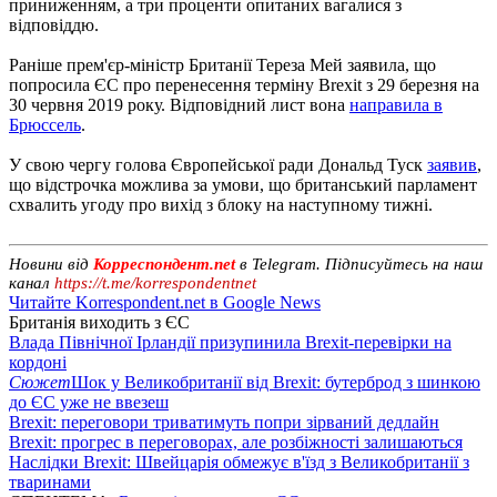
приниженням, а три проценти опитаних вагалися з
відповіддю.
Раніше прем'єр-міністр Британії Тереза ​​Мей заявила, що
попросила ЄС про перенесення терміну Brexit з 29 березня на
30 червня 2019 року. Відповідний лист вона
направила в
Брюссель
.
У свою чергу голова Європейської ради Дональд Туск
заявив
,
що відстрочка можлива за умови, що британський парламент
схвалить угоду про вихід з блоку на наступному тижні.
Новини від
Корреспондент.net
в Telegram. Підписуйтесь на наш
канал
https://t.me/korrespondentnet
Читайте Korrespondent.net в Google News
Британія виходить з ЄС
Влада Північної Ірландії призупинила Brexit-перевірки на
кордоні
Сюжет
Шок у Великобританії від Brexit: бутерброд з шинкою
до ЄС уже не ввезеш
Brexit: переговори триватимуть попри зірваний дедлайн
Brexit: прогрес в переговорах, але розбіжності залишаються
Наслідки Brexit: Швейцарія обмежує в'їзд з Великобританії з
тваринами