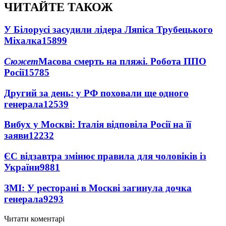
ЧИТАЙТЕ ТАКОЖ
У Білорусі засудили лідера Ляпіса Трубецького
Міхалка
15899
Сюжет
Масова смерть на пляжі. Робота ППО
Росії
15785
Другий за день: у РФ поховали ще одного
генерала
12539
Вибух у Москві: Італія відповіла Росії на її
заяви
12232
ЄС відзавтра змінює правила для чоловіків із
України
9881
ЗМІ: У ресторані в Москві загинула дочка
генерала
9293
Читати коментарі