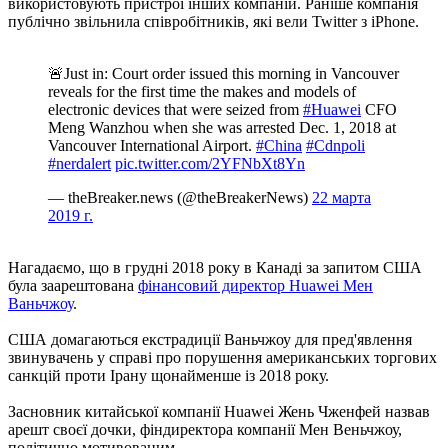
використовують пристрої інших компаній. Раніше компанія
публічно звільнила співробітників, які вели Twitter з iPhone.
🚨Just in: Court order issued this morning in Vancouver
reveals for the first time the makes and models of
electronic devices that were seized from
#Huawei
CFO
Meng Wanzhou when she was arrested Dec. 1, 2018 at
Vancouver International Airport.
#China
#Cdnpoli
#nerdalert
pic.twitter.com/2YFNbXt8Yn
— theBreaker.news (@theBreakerNews)
22 марта
2019 г.
Нагадаємо, що в грудні 2018 року в Канаді за запитом США
була заарештована
фінансовий директор Huawei Мен
Ваньчжоу
.
США домагаються екстрадиції Ваньчжоу для пред'явлення
звинувачень у справі про порушення американських торгових
санкцій проти Ірану щонайменше із 2018 року.
Засновник китайської компанії Huawei Жень Чженфей назвав
арешт своєї дочки, фіндиректора компанії Мен Веньчжоу,
політично мотивованим.