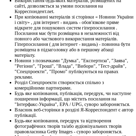
Використання будь-яких матеріалів, розміщених на
сайті, дозволяється за умови посилання на
Корреспондент.net.
При копіюванні матеріалів зі сторінки « Новини України
і світу» , для інтернет - видань - обов'язкове пряме
відкрите для пошукових систем гіперпосилання .
Посилання має бути розміщена в незалежності від
повного або часткового використання матеріалів.
Гіперпосилання ( для інтернет - видань) - повинна бути
розміщена в підзаголовку або в першому абзаці
матеріалу.
Новини з позначками "Думка", "Експертиза", "Заява",
"Регіони", "Гроші", "Влада", "Вибори", "Тест-драйв",
"Спецпроекти", "Промо" публікуються на правах
реклами.
Розділ Спецпроекти створюється спільно з
комерційними партнерами.
Будь яке копіювання, публікація, передрук, чи наступне
поширення інформації, що містить посилання на
"Інтерфакс-Україна", EPA / UPG, суворо забороняється.
Власник веб-сторінки в розділі Я-Корреспондент є автор
публікації.
Будь-яке копіювання, передрук та відтворення
фотографічних творів та/або аудіовізуальних творів
правовласника Getty Images - суворо забороняється.