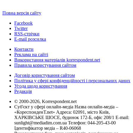
Повна версія сайту
Facebook
Twitter
RSS-стрічки
E-mail розсилка
Контакти
Реклама на сайті
Використання матеріалів korrespondent.net
Правила користування сайтом
Договір користування сайтом
Політика у сфері конфіденційності і персональних даних
Угода щодо користування
Редакція
© 2000-2026, Korrespondent.net
Суб'єкт у сфері онлайн-медіа Назва онлайн-медіа –
«КореспонденТ.net» Адреса: 02091, місто Київ,
ХАРКІВСЬКЕ ШОСЕ, будинок 172-Б, офіс 208/1 E-mail:
sunlight@mediadim.com.ua
Телефон: 044-205-43-00
Ідентифікатор медіа – R40-06068