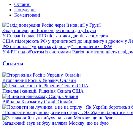
Останні
Популярні
Коментовані
Захід попередив Росію через її нові дії у Грузії
У Сизрані палає НПЗ після атаки дронів - соцмережі
США підозрюють РФ у причетності до інциденту з дроном у Л
РФ створила "українську бригаду" з полонених - ISW
У ФРН над об'єктом із системами Patriot помітили шість невідо
Сюжети
Вторгнення Росії в Україну. Онлайн
Пекельні санкції. Рішення Сената США
Війна на Близькому Сході. Онлайн
"Полювати на лучника, а не на стрілу". Як Україні боротись з 
Загадковий звук вибуху налякав Москву: що це було