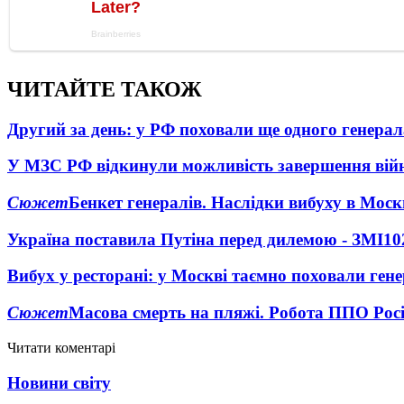
ЧИТАЙТЕ ТАКОЖ
Другий за день: у РФ поховали ще одного генерал
У МЗС РФ відкинули можливість завершення вій
Сюжет
Бенкет генералів. Наслідки вибуху в Моск
Україна поставила Путіна перед дилемою - ЗМІ
10
Вибух у ресторані: у Москві таємно поховали ген
Сюжет
Масова смерть на пляжі. Робота ППО Росі
Читати коментарі
Новини світу