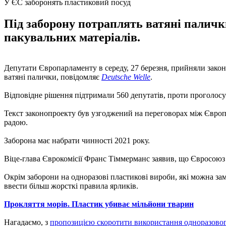
У ЄС заборонять пластиковий посуд
Під заборону потраплять ватяні палички
пакувальних матеріалів.
Депутати Європарламенту в середу, 27 березня, прийняли закон
ватяні палички, повідомляє
Deutsche Welle
.
Відповідне рішення підтримали 560 депутатів, проти проголосу
Текст законопроекту був узгоджений на переговорах між Європ
радою.
Заборона має набрати чинності 2021 року.
Віце-глава Єврокомісії Франс Тіммерманс заявив, що Євросоюз 
Окрім заборони на одноразові пластикові вироби, які можна з
ввести більш жорсткі правила ярликів.
Прокляття морів. Пластик убиває мільйони тварин
Нагадаємо, з
пропозицією скоротити використання одноразово