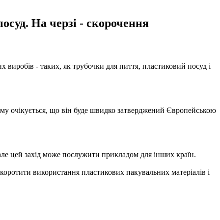
осуд. На черзі - скорочення
 виробів - таких, як трубочки для пиття, пластиковий посуд і
ому очікується, що він буде швидко затверджений Європейською
але цей захід може послужити прикладом для інших країн.
скоротити використання пластикових пакувальних матеріалів і