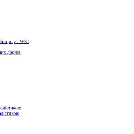
ейпцигу - WSJ
мих дронів
балістикою