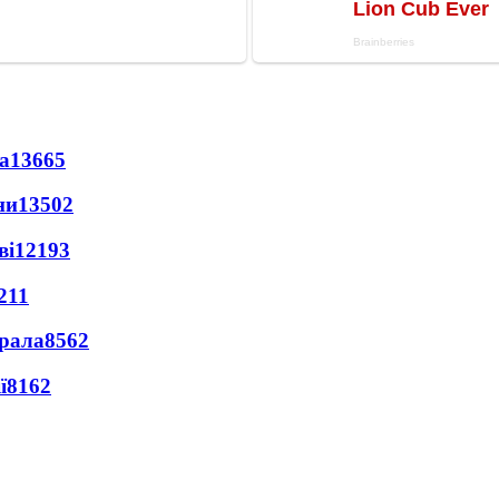
а
13665
ни
13502
ві
12193
211
ерала
8562
ї
8162