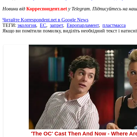
Новини від
Корреспондент.net
у Telegram. Підписуйтесь на на
Читайте Korrespondent.net в Google News
ТЕГИ:
экология
,
ЕС
,
запрет
,
Европарламент
,
пластмасса
Якщо ви помітили помилку, виділіть необхідний текст і натисніт