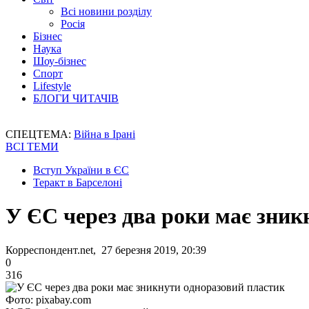
Всі новини розділу
Росія
Бізнес
Наука
Шоу-бізнес
Спорт
Lifestyle
БЛОГИ ЧИТАЧІВ
СПЕЦТЕМА:
Війна в Ірані
ВСІ ТЕМИ
Вступ України в ЄС
Теракт в Барселоні
У ЄС через два роки має зник
Корреспондент.net, 27 березня 2019, 20:39
0
316
Фото: pixabay.com