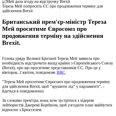
Тереза Мей попросить ЄС про продовження терміну для
здійснення Brexit
Британський прем'єр-міністр Тереза
Мей проситиме Євросоюз про
продовження терміну на здійснення
Brexit.
Голова уряду Великої Британії Тереза ​​Мей заявила про
необхідність відстрочити вихід країни з Європейського Союзу
(Brexit), про що проситиме представників ЄС. Про це у
вівторок, 2 квітня, повідомляє
BBC
.
"Тереза ​​Мей проситиме Євросоюз про продовження терміну
для здійснення Brexit, щоб "зрушити лід" у парламенті", -
йдеться в повідомленні.
За словами прем'єра, вона хоче зустрітися з лідером
лейбористів Джеремі Корбіном, щоб узгодити план майбутніх
відносин з Брюсселем.