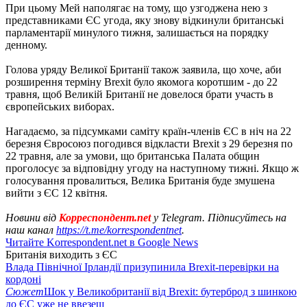
При цьому Мей наполягає на тому, що узгоджена нею з
представниками ЄС угода, яку знову відкинули британські
парламентарії минулого тижня, залишається на порядку
денному.
Голова уряду Великої Британії також заявила, що хоче, аби
розширення терміну Brexit було якомога коротшим - до 22
травня, щоб Великій Британії не довелося брати участь в
європейських виборах.
Нагадаємо, за підсумками саміту країн-членів ЄС в ніч на 22
березня Євросоюз погодився відкласти Brexit з 29 березня по
22 травня, але за умови, що британська Палата общин
проголосує за відповідну угоду на наступному тижні. Якщо ж
голосування провалиться, Велика Британія буде змушена
вийти з ЄС 12 квітня.
Новини від
Корреспондент.net
у Telegram. Підписуйтесь на
наш канал
https://t.me/korrespondentnet
.
Читайте Korrespondent.net в Google News
Британія виходить з ЄС
Влада Північної Ірландії призупинила Brexit-перевірки на
кордоні
Сюжет
Шок у Великобританії від Brexit: бутерброд з шинкою
до ЄС уже не ввезеш