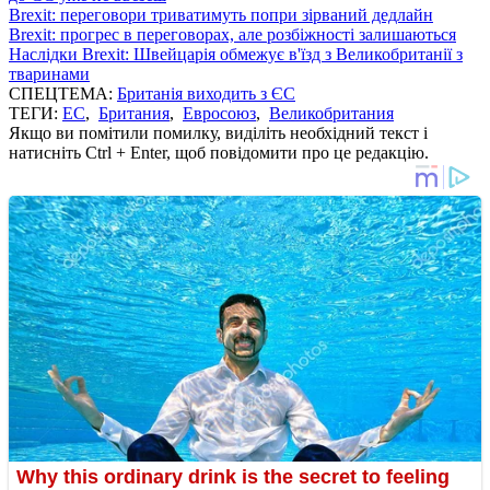
Brexit: переговори триватимуть попри зірваний дедлайн
Brexit: прогрес в переговорах, але розбіжності залишаються
Наслідки Brexit: Швейцарія обмежує в'їзд з Великобританії з
тваринами
СПЕЦТЕМА:
Британія виходить з ЄС
ТЕГИ:
ЕС
,
Британия
,
Евросоюз
,
Великобритания
Якщо ви помітили помилку, виділіть необхідний текст і
натисніть Ctrl + Enter, щоб повідомити про це редакцію.