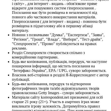
і світу» , для інтернет - видань - обов'язкове пряме
відкрите для пошукових систем гіперпосилання .
Посилання має бути розміщена в незалежності від
повного або часткового використання матеріалів.
Гіперпосилання ( для інтернет - видань) - повинна бути
розміщена в підзаголовку або в першому абзаці
матеріалу.
Новини з позначками "Думка", "Експертиза", "Заява",
"Регіони", "Гроші", "Влада", "Вибори", "Тест-драйв",
"Спецпроекти", "Промо" публікуються на правах
реклами.
Розділ Спецпроекти створюється спільно з
комерційними партнерами.
Будь яке копіювання, публікація, передрук, чи наступне
поширення інформації, що містить посилання на
"Інтерфакс-Україна", EPA / UPG, суворо забороняється.
Власник веб-сторінки в розділі Я-Корреспондент є автор
публікації.
Будь-яке копіювання, передрук та відтворення
фотографічних творів та/або аудіовізуальних творів
правовласника Getty Images - суворо забороняється.
Матеріали сайту korrespondent.net призначені для осіб
старше 21 року (21+). Участь в азартних іграх може
викликати ігрову залежність. Дотримуйтесь правил
(принципів) відповідальної гри. При виявленні перших