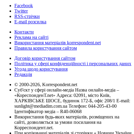
Facebook
Twitter
RSS-стрічки
E-mail розсилка
Контакти
Реклама на сайті
Використання матеріалів korrespondent.net
Правила користування сайтом
Договір користування сайтом
Політика у сфері конфіденційності і персональних даних
Угода щодо користування
Редакція
© 2000-2026, Korrespondent.net
Суб'єкт у сфері онлайн-медіа Назва онлайн-медіа –
«КореспонденТ.net» Адреса: 02091, місто Київ,
ХАРКІВСЬКЕ ШОСЕ, будинок 172-Б, офіс 208/1 E-mail:
sunlight@mediadim.com.ua
Телефон: 044-205-43-00
Ідентифікатор медіа – R40-06068
Використання будь-яких матеріалів, розміщених на
сайті, дозволяється за умови посилання на
Корреспондент.net.
При копіюванні матеріалів зі сторінки « Новини України