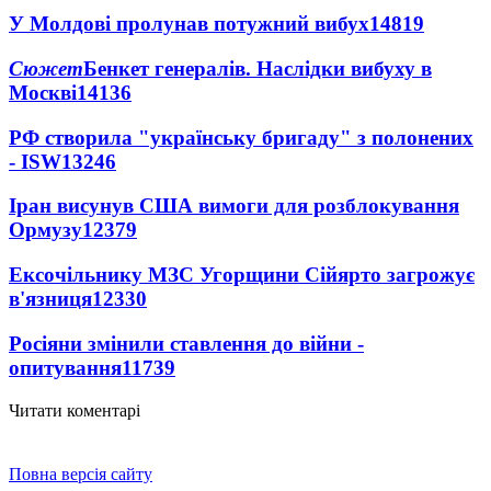
У Молдові пролунав потужний вибух
14819
Сюжет
Бенкет генералів. Наслідки вибуху в
Москві
14136
РФ створила "українську бригаду" з полонених
- ISW
13246
Іран висунув США вимоги для розблокування
Ормузу
12379
Ексочільнику МЗС Угорщини Сійярто загрожує
в'язниця
12330
Росіяни змінили ставлення до війни -
опитування
11739
Читати коментарі
Повна версія сайту