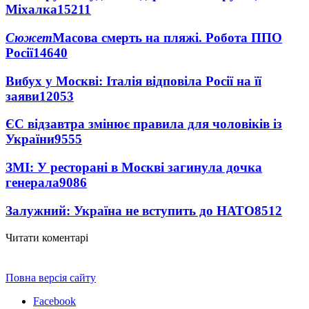
Міхалка
15211
Сюжет
Масова смерть на пляжі. Робота ППО
Росії
14640
Вибух у Москві: Італія відповіла Росії на її
заяви
12053
ЄС відзавтра змінює правила для чоловіків із
України
9555
ЗМІ: У ресторані в Москві загинула дочка
генерала
9086
Залужний: Україна не вступить до НАТО
8512
Читати коментарі
Повна версія сайту
Facebook