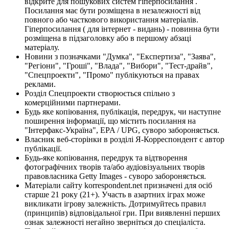
відкрите для пошукових систем гіперпосилання .
Посилання має бути розміщена в незалежності від
повного або часткового використання матеріалів.
Гіперпосилання ( для інтернет - видань) - повинна бути
розміщена в підзаголовку або в першому абзаці
матеріалу.
Новини з позначками "Думка", "Експертиза", "Заява",
"Регіони", "Гроші", "Влада", "Вибори", "Тест-драйв",
"Спецпроекти", "Промо" публікуються на правах
реклами.
Розділ Спецпроекти створюється спільно з
комерційними партнерами.
Будь яке копіювання, публікація, передрук, чи наступне
поширення інформації, що містить посилання на
"Інтерфакс-Україна", EPA / UPG, суворо забороняється.
Власник веб-сторінки в розділі Я-Корреспондент є автор
публікації.
Будь-яке копіювання, передрук та відтворення
фотографічних творів та/або аудіовізуальних творів
правовласника Getty Images - суворо забороняється.
Матеріали сайту korrespondent.net призначені для осіб
старше 21 року (21+). Участь в азартних іграх може
викликати ігрову залежність. Дотримуйтесь правил
(принципів) відповідальної гри. При виявленні перших
ознак залежності негайно зверніться до спеціаліста.