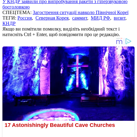
У КНДР заявили про випробування ракети з гіперзвуковою
боєголовкою
СПЕЦТЕМА:
Загострення ситуації навколо Пiвнічної Кореї
ТЕГИ:
Россия
,
Северная Корея
,
саммит
,
МИД РФ
,
визит
,
КНДР
Якщо ви помітили помилку, виділіть необхідний текст і
натисніть Ctrl + Enter, щоб повідомити про це редакцію.