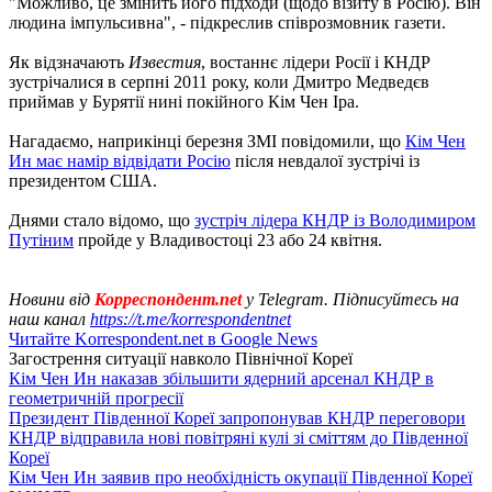
"Можливо, це змінить його підходи (щодо візиту в Росію). Він
людина імпульсивна", - підкреслив співрозмовник газети.
Як відзначають
Известия
, востаннє лідери Росії і КНДР
зустрічалися в серпні 2011 року, коли Дмитро Медведєв
приймав у Бурятії нині покійного Кім Чен Іра.
Нагадаємо, наприкінці березня ЗМІ повідомили, що
Кім Чен
Ин має намір відвідати Росію
після невдалої зустрічі із
президентом США.
Днями стало відомо, що
зустріч лідера КНДР із Володимиром
Путіним
пройде у Владивостоці 23 або 24 квітня.
Новини від
Корреспондент.net
у Telegram. Підписуйтесь на
наш канал
https://t.me/korrespondentnet
Читайте Korrespondent.net в Google News
Загострення ситуації навколо Пiвнічної Кореї
Кім Чен Ин наказав збільшити ядерний арсенал КНДР в
геометричній прогресії
Президент Південної Кореї запропонував КНДР переговори
КНДР відправила нові повітряні кулі зі сміттям до Південної
Кореї
Кім Чен Ин заявив про необхідність окупації Південної Кореї