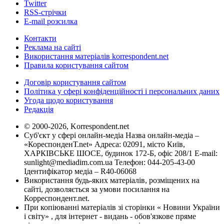
Twitter
RSS-стрічки
E-mail розсилка
Контакти
Реклама на сайті
Використання матеріалів korrespondent.net
Правила користування сайтом
Договір користування сайтом
Політика у сфері конфіденційності і персональних даних
Угода щодо користування
Редакція
© 2000-2026, Korrespondent.net
Суб'єкт у сфері онлайн-медіа Назва онлайн-медіа –
«КореспонденТ.net» Адреса: 02091, місто Київ,
ХАРКІВСЬКЕ ШОСЕ, будинок 172-Б, офіс 208/1 E-mail:
sunlight@mediadim.com.ua
Телефон: 044-205-43-00
Ідентифікатор медіа – R40-06068
Використання будь-яких матеріалів, розміщених на
сайті, дозволяється за умови посилання на
Корреспондент.net.
При копіюванні матеріалів зі сторінки « Новини України
і світу» , для інтернет - видань - обов'язкове пряме