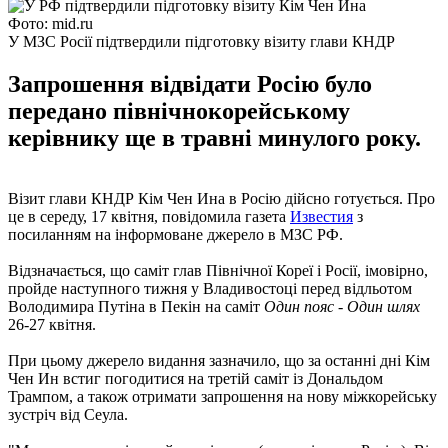
Фото: mid.ru
У МЗС Росії підтвердили підготовку візиту глави КНДР
Запрошення відвідати Росію було
передано північнокорейському
керівнику ще в травні минулого року.
Візит глави КНДР Кім Чен Ина в Росію дійсно готується. Про
це в середу, 17 квітня, повідомила газета
Известия
з
посиланням на інформоване джерело в МЗС РФ.
Відзначається, що саміт глав Північної Кореї і Росії, імовірно,
пройде наступного тижня у Владивостоці перед відльотом
Володимира Путіна в Пекін на саміт
Один пояс - Один шлях
26-27 квітня.
При цьому джерело видання зазначило, що за останні дні Кім
Чен Ин встиг погодитися на третій саміт із Дональдом
Трампом, а також отримати запрошення на нову міжкорейську
зустріч від Сеула.