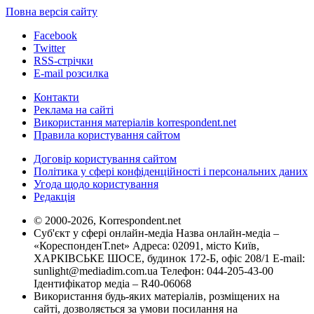
Повна версія сайту
Facebook
Twitter
RSS-стрічки
E-mail розсилка
Контакти
Реклама на сайті
Використання матеріалів korrespondent.net
Правила користування сайтом
Договір користування сайтом
Політика у сфері конфіденційності і персональних даних
Угода щодо користування
Редакція
© 2000-2026, Korrespondent.net
Суб'єкт у сфері онлайн-медіа Назва онлайн-медіа –
«КореспонденТ.net» Адреса: 02091, місто Київ,
ХАРКІВСЬКЕ ШОСЕ, будинок 172-Б, офіс 208/1 E-mail:
sunlight@mediadim.com.ua
Телефон: 044-205-43-00
Ідентифікатор медіа – R40-06068
Використання будь-яких матеріалів, розміщених на
сайті, дозволяється за умови посилання на