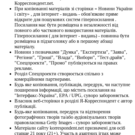
Корреспондент.net.
При копіюванні матеріалів зі сторінки « Новини України
і світу» , для інтернет - видань - обов'язкове пряме
відкрите для пошукових систем гіперпосилання .
Посилання має бути розміщена в незалежності від
повного або часткового використання матеріалів.
Гіперпосилання ( для інтернет - видань) - повинна бути
розміщена в підзаголовку або в першому абзаці
матеріалу.
Новини з позначками "Думка", "Експертиза", "Заява",
"Регіони", "Гроші", "Влада", "Вибори", "Тест-драйв",
"Спецпроекти", "Промо" публікуються на правах
реклами.
Розділ Спецпроекти створюється спільно з
комерційними партнерами.
Будь яке копіювання, публікація, передрук, чи наступне
поширення інформації, що містить посилання на
"Інтерфакс-Україна", EPA / UPG, суворо забороняється.
Власник веб-сторінки в розділі Я-Корреспондент є автор
публікації.
Будь-яке копіювання, передрук та відтворення
фотографічних творів та/або аудіовізуальних творів
правовласника Getty Images - суворо забороняється.
Матеріали сайту korrespondent.net призначені для осіб
старше 21 року (21+). Участь в азартних іграх може