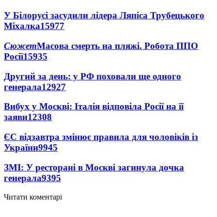
У Білорусі засудили лідера Ляпіса Трубецького
Міхалка
15977
Сюжет
Масова смерть на пляжі. Робота ППО
Росії
15935
Другий за день: у РФ поховали ще одного
генерала
12927
Вибух у Москві: Італія відповіла Росії на її
заяви
12308
ЄС відзавтра змінює правила для чоловіків із
України
9945
ЗМІ: У ресторані в Москві загинула дочка
генерала
9395
Читати коментарі