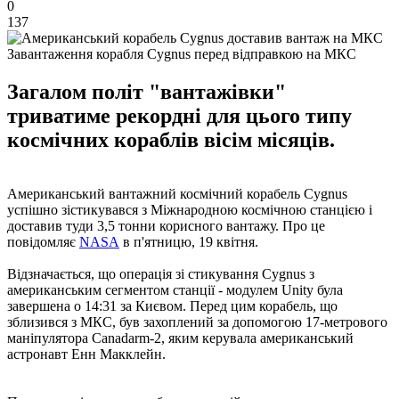
0
137
Завантаження корабля Cygnus перед відправкою на МКС
Загалом політ "вантажівки"
триватиме рекордні для цього типу
космічних кораблів вісім місяців.
Американський вантажний космічний корабель Cygnus
успішно зістикувався з Міжнародною космічною станцією і
доставив туди 3,5 тонни корисного вантажу. Про це
повідомляє
NASA
в п'ятницю, 19 квітня.
Відзначається, що операція зі стикування Cygnus з
американським сегментом станції - модулем Unity була
завершена о 14:31 за Києвом. Перед цим корабель, що
зблизився з МКС, був захоплений за допомогою 17-метрового
маніпулятора Canadarm-2, яким керувала американський
астронавт Енн Макклейн.