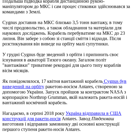
Подальша підводка корабля дистанційною рукою-
маніпулятором до МКС і сам процес стиковки здійснювався за
командами з Землі.
Cygnus доставив на МКС близько 3,5 тонн вантажу, в тому
числі продовольство, а також обладнання та матеріали для
наукових досліджень. Корабель перебуватиме на МКС до 23
липня. Він забере з собою зі станції сміття і відходи. Після
розстикування він виведе на орбіту малі супутники.
У грудні Cygnus буде зведений з орбіти і припинить своє
існування в акваторії Тихого океану. Загалом політ
"вантажівки" триватиме рекордні для цього типу кораблів
вісім місяців.
Як повідомлялося, 17 квітня вантажний корабель
Cygnus був
виведений на орбіту
ракетою-носієм Antares, створеною за
допомогою України. Запуск пройшов за контрактом NASA з
корпорацією Northrop Grumman, якій належить ракета-носій і
вантажний космічний корабель.
Нагадаємо, в серпні 2018 року
Україна відправила в США
конструкції для ракети-носія
Antares. Завод
Південмаш
виготовив і відправив замовнику дві основні конструкції
першого ступеня ракети-носія Antares.