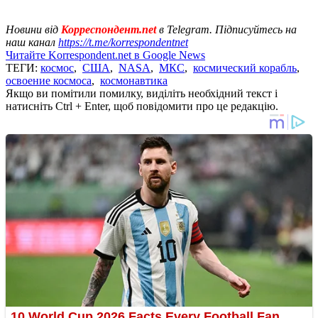
Новини від
Корреспондент.net
в Telegram. Підписуйтесь на
наш канал
https://t.me/korrespondentnet
Читайте Korrespondent.net в Google News
ТЕГИ:
космос
,
США
,
NASA
,
МКС
,
космический корабль
,
освоение космоса
,
космонавтика
Якщо ви помітили помилку, виділіть необхідний текст і
натисніть Ctrl + Enter, щоб повідомити про це редакцію.