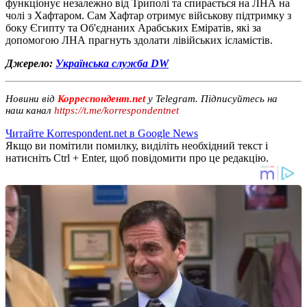
функціонує незалежно від Триполі та спирається на ЛНА на
чолі з Хафтаром. Сам Хафтар отримує військову підтримку з
боку Єгипту та Об'єднаних Арабських Еміратів, які за
допомогою ЛНА прагнуть здолати лівійських ісламістів.
Джерело:
Українська служба DW
Новини від
Корреспондент.net
у Telegram. Підписуйтесь на
наш
канал
https://t.me/korrespondentnet
Читайте Korrespondent.net в Google News
Якщо ви помітили помилку, виділіть необхідний текст і
натисніть Ctrl + Enter, щоб повідомити про це редакцію.