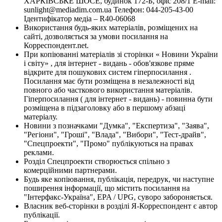
ХАРКІВСЬКЕ ШОСЕ, будинок 172-Б, офіс 208/1 E-mail:
sunlight@mediadim.com.ua
Телефон: 044-205-43-00
Ідентифікатор медіа – R40-06068
Використання будь-яких матеріалів, розміщених на
сайті, дозволяється за умови посилання на
Корреспондент.net.
При копіюванні матеріалів зі сторінки « Новини України
і світу» , для інтернет - видань - обов'язкове пряме
відкрите для пошукових систем гіперпосилання .
Посилання має бути розміщена в незалежності від
повного або часткового використання матеріалів.
Гіперпосилання ( для інтернет - видань) - повинна бути
розміщена в підзаголовку або в першому абзаці
матеріалу.
Новини з позначками "Думка", "Експертиза", "Заява",
"Регіони", "Гроші", "Влада", "Вибори", "Тест-драйв",
"Спецпроекти", "Промо" публікуються на правах
реклами.
Розділ Спецпроекти створюється спільно з
комерційними партнерами.
Будь яке копіювання, публікація, передрук, чи наступне
поширення інформації, що містить посилання на
"Інтерфакс-Україна", EPA / UPG, суворо забороняється.
Власник веб-сторінки в розділі Я-Корреспондент є автор
публікації.