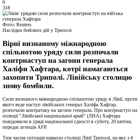
0
318
Фото: Reuters
Наслідки бойових дій у Триполі
Вірні визнаному міжнародною
спільнотою уряду сили розпочали
контрнаступ на загони генерала
Халіфи Хафтара, котрі намагаються
захопити Триполі. Лівійську столицю
знову бомбили.
Сили визнаного міжнародною спільнотою уряду в Лівії, проти
якого веде наступ лівійських генерал Халіфа Хафтар,
розпочали контратаку на загони генерала. Про контрнаступ на
позиції "Лівійської національної армії" (ЛНА) Хафтара
повідомили в уряді національної єдності в суботу, 20 квітня,
передає агенція AFP.
Тим часом ситуація навколо столиці Лівії Триполі, на яку з 4