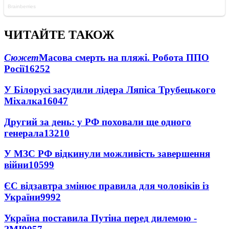
ЧИТАЙТЕ ТАКОЖ
Сюжет
Масова смерть на пляжі. Робота ППО
Росії
16252
У Білорусі засудили лідера Ляпіса Трубецького
Міхалка
16047
Другий за день: у РФ поховали ще одного
генерала
13210
У МЗС РФ відкинули можливість завершення
війни
10599
ЄС відзавтра змінює правила для чоловіків із
України
9992
Україна поставила Путіна перед дилемою -