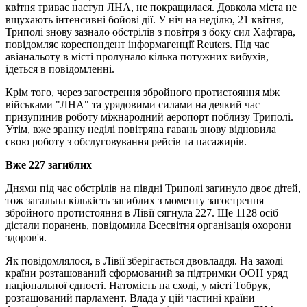
квітня триває наступ ЛНА, не покращилася. Довкола міста не
вщухають інтенсивні бойові дії. У ніч на неділю, 21 квітня,
Триполі знову зазнало обстрілів з повітря з боку сил Хафтара,
повідомляє кореспондент інформагенції Reuters. Під час
авіанальоту в місті пролунало кілька потужних вибухів,
ідеться в повідомленні.
Крім того, через загострення збройного протистояння між
військами "ЛНА" та урядовими силами на деякий час
призупинив роботу міжнародний аеропорт поблизу Триполі.
Утім, вже зранку неділі повітряна гавань знову відновила
свою роботу з обслуговування рейсів та пасажирів.
Вже 227 загиблих
Днями під час обстрілів на півдні Триполі загинуло двоє дітей,
тож загальна кількість загиблих з моменту загострення
збройного протистояння в Лівії сягнула 227. Ще 1128 осіб
дістали поранень, повідомила Всесвітня організація охорони
здоров'я.
Як повідомлялося, в Лівії зберігається двовладдя. На заході
країни розташований сформований за підтримки ООН уряд
національної єдності. Натомість на сході, у місті Тобрук,
розташований парламент. Влада у цій частині країни