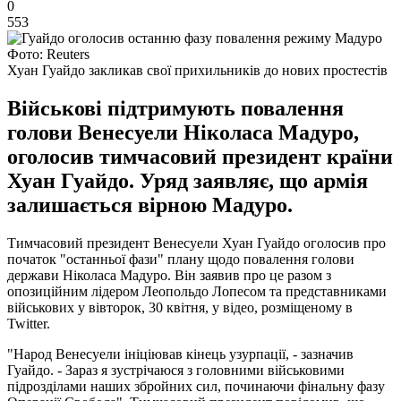
0
553
Фото: Reuters
Хуан Гуайдо закликав свої прихильників до нових простестів
Військові підтримують повалення
голови Венесуели Ніколаса Мадуро,
оголосив тимчасовий президент країни
Хуан Гуайдо. Уряд заявляє, що армія
залишається вірною Мадуро.
Тимчасовий президент Венесуели Хуан Гуайдо оголосив про
початок "останньої фази" плану щодо повалення голови
держави Ніколаса Мадуро. Він заявив про це разом з
опозиційним лідером Леопольдо Лопесом та представниками
військових у вівторок, 30 квітня, у відео, розміщеному в
Twitter.
"Народ Венесуели ініціював кінець узурпації, - зазначив
Гуайдо. - Зараз я зустрічаюся з головними військовими
підрозділами наших збройних сил, починаючи фінальну фазу