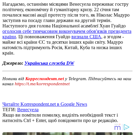
Нагадаємо, останніми місяцями Венесуела переживає гостру
політичну, економічну й гуманітарну кризу. 22 січня там
почалися масові акції протесту після того, як Ніколас Мадуро
заступив на посаду глави держави на другий термін.
Наступного дня голова Національної асамблеї Хуан Гуайдо
оголосив себе тимчасовим виконувачем обов'язків президента
країни
. Ці повноваження Гуайдо
визнали США
, а згодом -
майже всі країни ЄС та десятки інших країн світу. Мадуро
натомість підтримують Росія, Китай, Куба та низка інших
країн.
Джерело:
Українська служба DW
Новини від
Корреспондент.net
у Telegram. Підписуйтесь на наш
канал
https://t.me/korrespondentnet
Читайте Korrespondent.net в Google News
ТЕГИ:
Венесуела
Якщо ви помітили помилку, виділіть необхідний текст і
натисніть Ctrl + Enter, щоб повідомити про це редакцію.