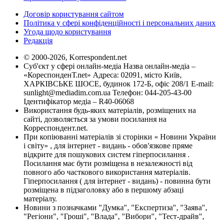
Договір користування сайтом
Політика у сфері конфіденційності і персональних даних
Угода щодо користування
Редакція
© 2000-2026, Korrespondent.net
Суб'єкт у сфері онлайн-медіа Назва онлайн-медіа –
«КореспонденТ.net» Адреса: 02091, місто Київ,
ХАРКІВСЬКЕ ШОСЕ, будинок 172-Б, офіс 208/1 E-mail:
sunlight@mediadim.com.ua
Телефон: 044-205-43-00
Ідентифікатор медіа – R40-06068
Використання будь-яких матеріалів, розміщених на
сайті, дозволяється за умови посилання на
Корреспондент.net.
При копіюванні матеріалів зі сторінки « Новини України
і світу» , для інтернет - видань - обов'язкове пряме
відкрите для пошукових систем гіперпосилання .
Посилання має бути розміщена в незалежності від
повного або часткового використання матеріалів.
Гіперпосилання ( для інтернет - видань) - повинна бути
розміщена в підзаголовку або в першому абзаці
матеріалу.
Новини з позначками "Думка", "Експертиза", "Заява",
"Регіони", "Гроші", "Влада", "Вибори", "Тест-драйв",