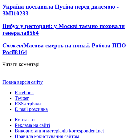
Україна поставила Путіна перед дилемою -
ЗМІ
10233
Вибух у ресторані: у Москві таємно поховали
генерала
8564
Сюжет
Масова смерть на пляжі. Робота ППО
Росії
8164
Читати коментарі
Повна версія сайту
Facebook
Twitter
RSS-стрічки
E-mail розсилка
Контакти
Реклама на сайті
Використання матеріалів korrespondent.net
Правила користування сайтом