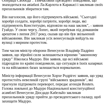
Операції Свобода". Тимчасовий президент повідомив, що
знаходиться на авіабазі Ла-Карлота в Каракасі і закликав своїх
прихильників збиратися там.
Він наголосив, що його підтримують військові. "Сьогодні
хоробрі солдати, хоробрі патріоти, хоробрі люди, які
підтримують Конституцію, відповіли на наш заклик", - заявив
Гуайдо. У свою чергу, Лопес, який перебував під домашнім
арештом з липня 2017 року, сказав що він був звільнений
військовими. Він закликав усіх венесуельців вийдуть на
вулиці з мирним протестом.
Тим часом міністр оборони Венесуели Владімір Падріно
заявив, що збройні сили залишаються вірними "законному
уряду" Ніколаса Мадуро. Він заявив, що всі військові
підрозділи по країні повідомили, що ситуація в їхніх казармах
та на військових базах залишається нормальною.
Міністр інформації Венесуели Хорхе Родрігес заявив, що уряд
протистоїть невеликій групі "військових зрадників", які
прагнули підтримати переворот, передає агенція Reuters.
Голова лояльної до Мадуро Національної конституційної
асамблеї Венесуели Діосдадо Кабельйо закликав
прихильників уряду прийти до президентського палацу, щоб
захищати Мадуро.