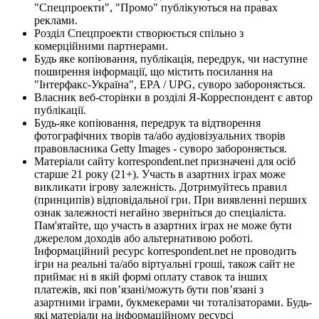
"Спецпроекти", "Промо" публікуються на правах
реклами.
Розділ Спецпроекти створюється спільно з
комерційними партнерами.
Будь яке копіювання, публікація, передрук, чи наступне
поширення інформації, що містить посилання на
"Інтерфакс-Україна", EPA / UPG, суворо забороняється.
Власник веб-сторінки в розділі Я-Корреспондент є автор
публікації.
Будь-яке копіювання, передрук та відтворення
фотографічних творів та/або аудіовізуальних творів
правовласника Getty Images - суворо забороняється.
Матеріали сайту korrespondent.net призначені для осіб
старше 21 року (21+). Участь в азартних іграх може
викликати ігрову залежність. Дотримуйтесь правил
(принципів) відповідальної гри. При виявленні перших
ознак залежності негайно зверніться до спеціаліста.
Пам'ятайте, що участь в азартних іграх не може бути
джерелом доходів або альтернативою роботі.
Інформаційний ресурс korrespondent.net не проводить
ігри на реальні та/або віртуальні гроші, також сайт не
приймає ні в якій формі оплату ставок та інших
платежів, які пов’язані/можуть бути пов’язані з
азартними іграми, букмекерами чи тоталізаторами. Будь-
які матеріали на інформаційному ресурсі