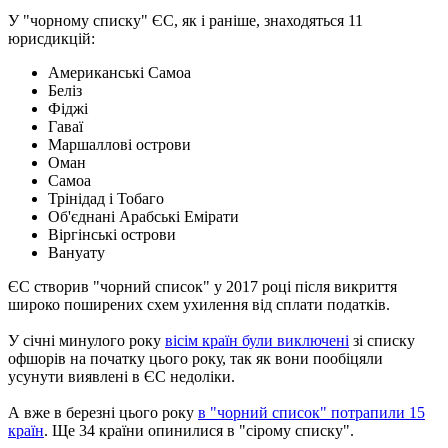
У "чорному списку" ЄС, як і раніше, знаходяться 11
юрисдикцій:
Американські Самоа
Беліз
Фіджі
Гаваї
Маршаллові острови
Оман
Самоа
Трінідад і Тобаго
Об'єднані Арабські Емірати
Віргінські острови
Вануату
ЄС створив "чорний список" у 2017 році після викриття
широко поширених схем ухилення від сплати податків.
У січні минулого року
вісім країн були виключені
зі списку
офшорів на початку цього року, так як вони пообіцяли
усунути виявлені в ЄС недоліки.
А вже в березні цього року
в "чорний список" потрапили 15
країн
. Ще 34 країни опинилися в "сірому списку".