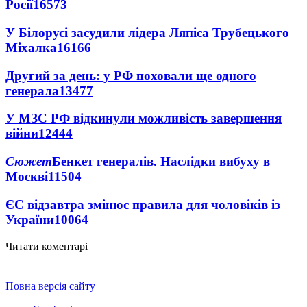
Росії
16573
У Білорусі засудили лідера Ляпіса Трубецького
Міхалка
16166
Другий за день: у РФ поховали ще одного
генерала
13477
У МЗС РФ відкинули можливість завершення
війни
12444
Сюжет
Бенкет генералів. Наслідки вибуху в
Москві
11504
ЄС відзавтра змінює правила для чоловіків із
України
10064
Читати коментарі
Повна версія сайту