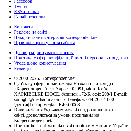
Facebook
Twitter
RSS-стрічки
E-mail розсилка
Контакти
Реклама на сайті
Використання матеріалів korrespondent.net
Правила користування сайтом
Договір користування сайтом
Політика у сфері конфіденційності і персональних даних
Угода щодо користування
Редакція
© 2000-2026, Korrespondent.net
Суб'єкт у сфері онлайн-медіа Назва онлайн-медіа –
«КореспонденТ.net» Адреса: 02091, місто Київ,
ХАРКІВСЬКЕ ШОСЕ, будинок 172-Б, офіс 208/1 E-mail:
sunlight@mediadim.com.ua
Телефон: 044-205-43-00
Ідентифікатор медіа – R40-06068
Використання будь-яких матеріалів, розміщених на
сайті, дозволяється за умови посилання на
Корреспондент.net.
При копіюванні матеріалів зі сторінки « Новини України
і світу» , для інтернет - видань - обов'язкове пряме