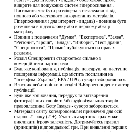
відкрите для пошукових систем гіперпосилання .
Посилання має бути розміщена в незалежності від
повного або часткового використання матеріалів.
Гіперпосилання ( для інтернет - видань) - повинна бути
розміщена в підзаголовку або в першому абзаці
матеріалу.
Новини з позначками "Думка", "Експертиза", "Заява",
"Регіони", "Гроші", "Влада", "Вибори", "Тест-драйв",
"Спецпроекти", "Промо" публікуються на правах
реклами.
Розділ Спецпроекти створюється спільно з
комерційними партнерами.
Будь яке копіювання, публікація, передрук, чи наступне
поширення інформації, що містить посилання на
"Інтерфакс-Україна", EPA / UPG, суворо забороняється.
Власник веб-сторінки в розділі Я-Корреспондент є автор
публікації.
Будь-яке копіювання, передрук та відтворення
фотографічних творів та/або аудіовізуальних творів
правовласника Getty Images - суворо забороняється.
Матеріали сайту korrespondent.net призначені для осіб
старше 21 року (21+). Участь в азартних іграх може
викликати ігрову залежність. Дотримуйтесь правил
(принципів) відповідальної гри. При виявленні перших