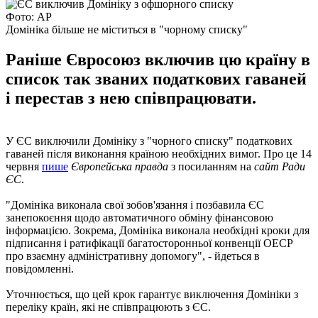
Фото: AP
Домініка більше не міститься в "чорному списку"
Раніше Євросоюз включив цю країну в
список так званих податкових гаваней
і перестав з нею співпрацювати.
У ЄС виключили Домініку з "чорного списку" податкових
гаваней після виконання країною необхідних вимог. Про це 14
червня
пише
Європейська правда
з посиланням на
сайт Ради
ЄС
.
"Домініка виконала свої зобов'язання і позбавила ЄС
занепокоєння щодо автоматичного обміну фінансовою
інформацією. Зокрема, Домініка виконала необхідні кроки для
підписання і ратифікації багатосторонньої конвенції ОЕСР
про взаємну адміністративну допомогу", - йдеться в
повідомленні.
Уточнюється, що цей крок гарантує виключення Домініки з
переліку країн, які не співпрацюють з ЄС.