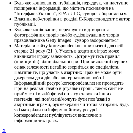
Будь яке копіювання, публікація, передрук, чи наступне
поширення інформації, що містить посилання на
"Інтерфакс-Україна", EPA / UPG, суворо забороняється.
Власник веб-сторінки в розділі Я-Корреспондент є автор
публікації.
Будь-яке копіювання, передрук та відтворення
фотографічних творів та/або аудіовізуальних творів
правовласника Getty Images - суворо забороняється.
Матеріали сайту korrespondent.net призначені для осіб
старше 21 року (21+). Участь в азартних іграх може
викликати ігрову залежність. Дотримуйтесь правил
(принципів) відповідальної гри. При виявленні перших
ознак залежності негайно зверніться до спеціаліста.
Пам'ятайте, що участь в азартних іграх не може бути
джерелом доходів або альтернативою роботі.
Інформаційний ресурс korrespondent.net не проводить
ігри на реальні та/або віртуальні гроші, також сайт не
приймає ні в якій формі оплату ставок та інших
платежів, які пов’язані/можуть бути пов’язані з
азартними іграми, букмекерами чи тоталізаторами. Будь-
які матеріали на інформаційному ресурсі
korrespondent.net публікуються виключно в
інформаційних цілях.
X