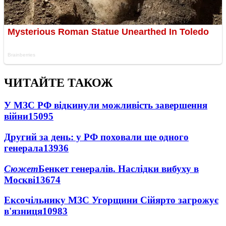
ЧИТАЙТЕ ТАКОЖ
У МЗС РФ відкинули можливість завершення
війни
15095
Другий за день: у РФ поховали ще одного
генерала
13936
Сюжет
Бенкет генералів. Наслідки вибуху в
Москві
13674
Ексочільнику МЗС Угорщини Сійярто загрожує
в'язниця
10983