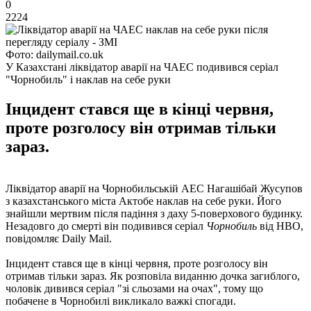
0
2224
Фото: dailymail.co.uk
У Казахстані ліквідатор аварії на ЧАЕС подивився серіал
"Чорнобиль" і наклав на себе руки
Інцидент стався ще в кінці червня,
проте розголосу він отримав тільки
зараз.
Ліквідатор аварії на Чорнобильській АЕС Нагашібай Жусупов
з казахстанського міста Актобе наклав на себе руки. Його
знайшли мертвим після падіння з даху 5-поверхового будинку.
Незадовго до смерті він подивився серіал
Чорнобиль
від HBO,
повідомляє Daily Mail.
Інцидент стався ще в кінці червня, проте розголосу він
отримав тільки зараз. Як розповіла виданню дочка загиблого,
чоловік дивився серіал "зі сльозами на очах", тому що
побачене в Чорнобилі викликало важкі спогади.