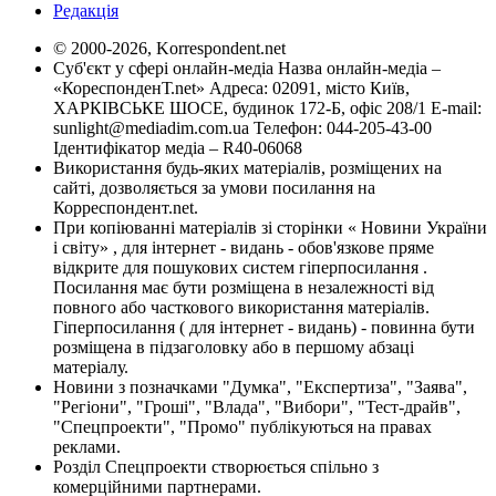
Редакція
© 2000-2026, Korrespondent.net
Суб'єкт у сфері онлайн-медіа Назва онлайн-медіа –
«КореспонденТ.net» Адреса: 02091, місто Київ,
ХАРКІВСЬКЕ ШОСЕ, будинок 172-Б, офіс 208/1 E-mail:
sunlight@mediadim.com.ua
Телефон: 044-205-43-00
Ідентифікатор медіа – R40-06068
Використання будь-яких матеріалів, розміщених на
сайті, дозволяється за умови посилання на
Корреспондент.net.
При копіюванні матеріалів зі сторінки « Новини України
і світу» , для інтернет - видань - обов'язкове пряме
відкрите для пошукових систем гіперпосилання .
Посилання має бути розміщена в незалежності від
повного або часткового використання матеріалів.
Гіперпосилання ( для інтернет - видань) - повинна бути
розміщена в підзаголовку або в першому абзаці
матеріалу.
Новини з позначками "Думка", "Експертиза", "Заява",
"Регіони", "Гроші", "Влада", "Вибори", "Тест-драйв",
"Спецпроекти", "Промо" публікуються на правах
реклами.
Розділ Спецпроекти створюється спільно з
комерційними партнерами.