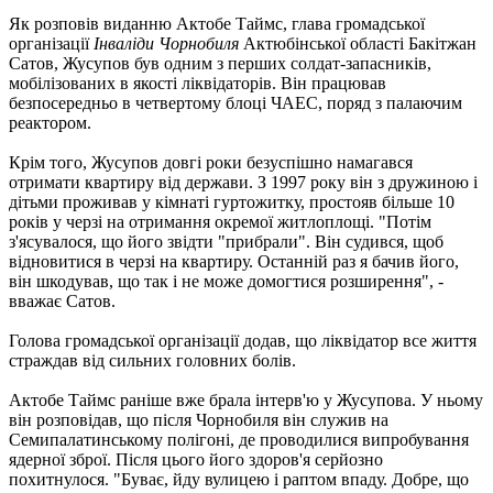
Як розповів виданню Актобе Таймс, глава громадської
організації
Інваліди Чорнобиля
Актюбінської області Бакітжан
Сатов, Жусупов був одним з перших солдат-запасників,
мобілізованих в якості ліквідаторів. Він працював
безпосередньо в четвертому блоці ЧАЕС, поряд з палаючим
реактором.
Крім того, Жусупов довгі роки безуспішно намагався
отримати квартиру від держави. З 1997 року він з дружиною і
дітьми проживав у кімнаті гуртожитку, простояв більше 10
років у черзі на отримання окремої житлоплощі. "Потім
з'ясувалося, що його звідти "прибрали". Він судився, щоб
відновитися в черзі на квартиру. Останній раз я бачив його,
він шкодував, що так і не може домогтися розширення", -
вважає Сатов.
Голова громадської організації додав, що ліквідатор все життя
страждав від сильних головних болів.
Актобе Таймс раніше вже брала інтерв'ю у Жусупова. У ньому
він розповідав, що після Чорнобиля він служив на
Семипалатинському полігоні, де проводилися випробування
ядерної зброї. Після цього його здоров'я серйозно
похитнулося. "Буває, йду вулицею і раптом впаду. Добре, що