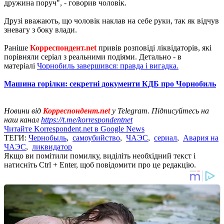
дружина поруч", - говорив чоловік.
Друзі вважають, що чоловік наклав на себе руки, так як відчув
зневагу з боку влади.
Раніше
Корреспондент.net
привів розповіді ліквідаторів, які
порівняли серіал з реальними подіями. Детально - в
матеріалі
Чорнобиль завершився: правда і вигадка.
Машина горілки: секретні документи КДБ про Чорнобиль
Новини від
Корреспондент.net
у Telegram. Підписуйтесь на
наш канал
https://t.me/korrespondentnet
Читайте Korrespondent.net в Google News
ТЕГИ:
Чернобыль
,
самоубийство
,
ЧАЭС
,
сериал
,
Авария на
ЧАЭС
,
ликвидатор
Якщо ви помітили помилку, виділіть необхідний текст і
натисніть Ctrl + Enter, щоб повідомити про це редакцію.