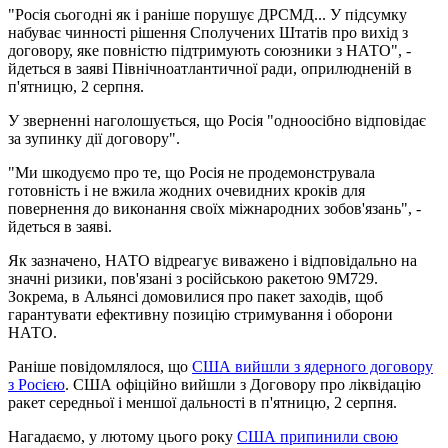
"Росія сьогодні як і раніше порушує ДРСМД... У підсумку
набуває чинності рішення Сполучених Штатів про вихід з
договору, яке повністю підтримують союзники з НАТО", -
йдеться в заяві Північноатлантичної ради, оприлюдненій в
п'ятницю, 2 серпня.
У зверненні наголошується, що Росія "одноосібно відповідає
за зупинку дії договору".
"Ми шкодуємо про те, що Росія не продемонструвала
готовність і не вжила жодних очевидних кроків для
повернення до виконання своїх міжнародних зобов'язань", -
йдеться в заяві.
Як зазначено, НАТО відреагує виважено і відповідально на
значні ризики, пов'язані з російською ракетою 9М729.
Зокрема, в Альянсі домовилися про пакет заходів, щоб
гарантувати ефективну позицію стримування і оборони
НАТО.
Раніше повідомлялося, що
США вийшли з ядерного договору
з Росією
. США офіційно вийшли з Договору про ліквідацію
ракет середньої і меншої дальності в п'ятницю, 2 серпня.
Нагадаємо, у лютому цього року
США припинили свою