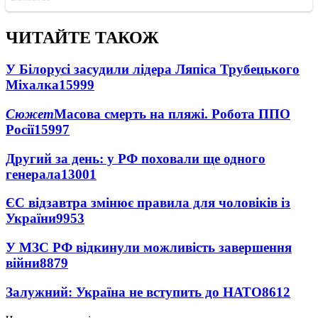
ЧИТАЙТЕ ТАКОЖ
У Білорусі засудили лідера Ляпіса Трубецького
Міхалка
15999
Сюжет
Масова смерть на пляжі. Робота ППО
Росії
15997
Другий за день: у РФ поховали ще одного
генерала
13001
ЄС відзавтра змінює правила для чоловіків із
України
9953
У МЗС РФ відкинули можливість завершення
війни
8879
Залужний: Україна не вступить до НАТО
8612