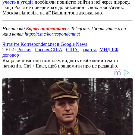
участь в угоді
і пообіцяли повністю вийти з неї через півроку,
якщо Росія не повернеться до виконання своїх зобов'язань.
Москва відповіла на дії Вашингтона дзеркально.
Новини від
Корреспондент.net
в Telegram. Підписуйтесь на
наш канал
https://t.me/korrespondentnet
Читайте Korrespondent.net в Google News
ТЕГИ:
Россия
,
Россия-США
,
США
,
ракеты
,
МИД РФ
,
договор
Якщо ви помітили помилку, виділіть необхідний текст і
натисніть Ctrl + Enter, щоб повідомити про це редакцію.