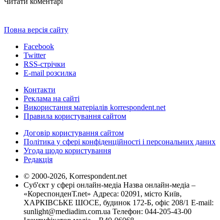
Читати коментарі
Повна версія сайту
Facebook
Twitter
RSS-стрічки
E-mail розсилка
Контакти
Реклама на сайті
Використання матеріалів korrespondent.net
Правила користування сайтом
Договір користування сайтом
Політика у сфері конфіденційності і персональних даних
Угода щодо користування
Редакція
© 2000-2026, Korrespondent.net
Суб'єкт у сфері онлайн-медіа Назва онлайн-медіа –
«КореспонденТ.net» Адреса: 02091, місто Київ,
ХАРКІВСЬКЕ ШОСЕ, будинок 172-Б, офіс 208/1 E-mail:
sunlight@mediadim.com.ua
Телефон: 044-205-43-00