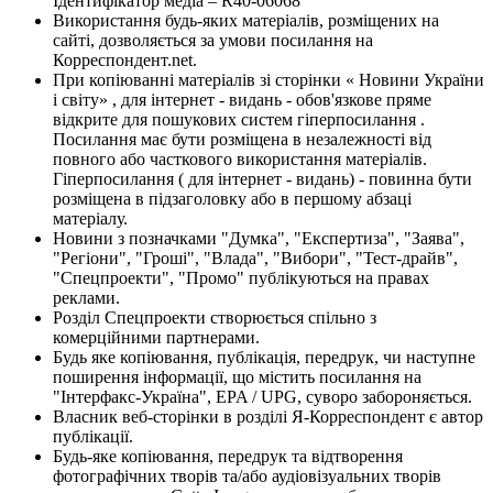
Ідентифікатор медіа – R40-06068
Використання будь-яких матеріалів, розміщених на
сайті, дозволяється за умови посилання на
Корреспондент.net.
При копіюванні матеріалів зі сторінки « Новини України
і світу» , для інтернет - видань - обов'язкове пряме
відкрите для пошукових систем гіперпосилання .
Посилання має бути розміщена в незалежності від
повного або часткового використання матеріалів.
Гіперпосилання ( для інтернет - видань) - повинна бути
розміщена в підзаголовку або в першому абзаці
матеріалу.
Новини з позначками "Думка", "Експертиза", "Заява",
"Регіони", "Гроші", "Влада", "Вибори", "Тест-драйв",
"Спецпроекти", "Промо" публікуються на правах
реклами.
Розділ Спецпроекти створюється спільно з
комерційними партнерами.
Будь яке копіювання, публікація, передрук, чи наступне
поширення інформації, що містить посилання на
"Інтерфакс-Україна", EPA / UPG, суворо забороняється.
Власник веб-сторінки в розділі Я-Корреспондент є автор
публікації.
Будь-яке копіювання, передрук та відтворення
фотографічних творів та/або аудіовізуальних творів