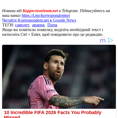
Новини від
Корреспондент.net
в Telegram. Підписуйтесь на
наш канал
https://t.me/korrespondentnet
Читайте Korrespondent.net в Google News
ТЕГИ:
самолет
,
авария
,
Пинк
Якщо ви помітили помилку, виділіть необхідний текст і
натисніть Ctrl + Enter, щоб повідомити про це редакцію.