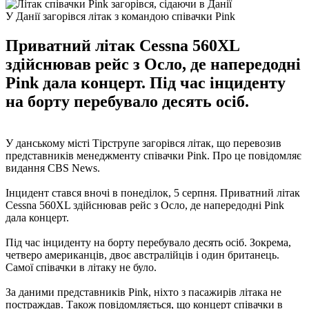
У Данії загорівся літак з командою співачки Pink
Приватний літак Cessna 560XL
здійснював рейс з Осло, де напередодні
Pink дала концерт. Під час інциденту
на борту перебувало десять осіб.
У данському місті Тірструпе загорівся літак, що перевозив
представників менеджменту співачки Pink. Про це повідомляє
видання CBS News.
Інцидент стався вночі в понеділок, 5 серпня. Приватний літак
Cessna 560XL здійснював рейс з Осло, де напередодні Pink
дала концерт.
Під час інциденту на борту перебувало десять осіб. Зокрема,
четверо американців, двоє австралійців і один британець.
Самої співачки в літаку не було.
За даними представників Pink, ніхто з пасажирів літака не
постраждав. Також повідомляється, що концерт співачки в