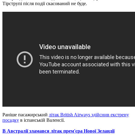
Тірструпі після події скасований не буде.
Раніше пасажирський
літак British Airways здійснив екстрену
посадку
в іспанській Валенсії.
В Австралії зламався літак прем'єра Нової Зеландії