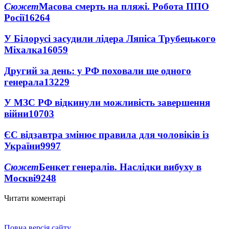
Сюжет
Масова смерть на пляжі. Робота ППО
Росії
16264
У Білорусі засудили лідера Ляпіса Трубецького
Міхалка
16059
Другий за день: у РФ поховали ще одного
генерала
13229
У МЗС РФ відкинули можливість завершення
війни
10703
ЄС відзавтра змінює правила для чоловіків із
України
9997
Сюжет
Бенкет генералів. Наслідки вибуху в
Москві
9248
Читати коментарі
Повна версія сайту