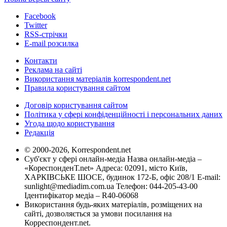
Facebook
Twitter
RSS-стрічки
E-mail розсилка
Контакти
Реклама на сайті
Використання матеріалів korrespondent.net
Правила користування сайтом
Договір користування сайтом
Політика у сфері конфіденційності і персональних даних
Угода щодо користування
Редакція
© 2000-2026, Korrespondent.net
Суб'єкт у сфері онлайн-медіа Назва онлайн-медіа –
«КореспонденТ.net» Адреса: 02091, місто Київ,
ХАРКІВСЬКЕ ШОСЕ, будинок 172-Б, офіс 208/1 E-mail:
sunlight@mediadim.com.ua
Телефон: 044-205-43-00
Ідентифікатор медіа – R40-06068
Використання будь-яких матеріалів, розміщених на
сайті, дозволяється за умови посилання на
Корреспондент.net.