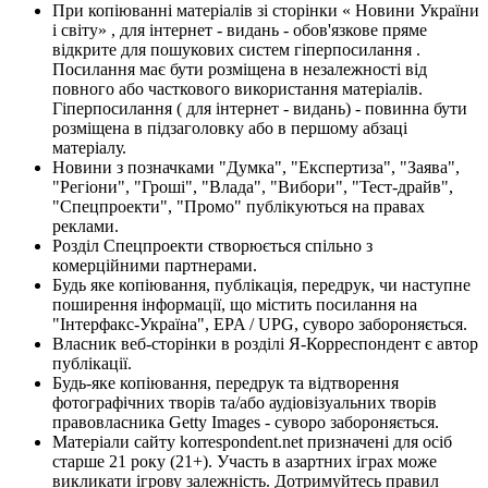
При копіюванні матеріалів зі сторінки « Новини України
і світу» , для інтернет - видань - обов'язкове пряме
відкрите для пошукових систем гіперпосилання .
Посилання має бути розміщена в незалежності від
повного або часткового використання матеріалів.
Гіперпосилання ( для інтернет - видань) - повинна бути
розміщена в підзаголовку або в першому абзаці
матеріалу.
Новини з позначками "Думка", "Експертиза", "Заява",
"Регіони", "Гроші", "Влада", "Вибори", "Тест-драйв",
"Спецпроекти", "Промо" публікуються на правах
реклами.
Розділ Спецпроекти створюється спільно з
комерційними партнерами.
Будь яке копіювання, публікація, передрук, чи наступне
поширення інформації, що містить посилання на
"Інтерфакс-Україна", EPA / UPG, суворо забороняється.
Власник веб-сторінки в розділі Я-Корреспондент є автор
публікації.
Будь-яке копіювання, передрук та відтворення
фотографічних творів та/або аудіовізуальних творів
правовласника Getty Images - суворо забороняється.
Матеріали сайту korrespondent.net призначені для осіб
старше 21 року (21+). Участь в азартних іграх може
викликати ігрову залежність. Дотримуйтесь правил