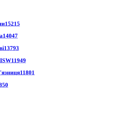
ни
15215
а
14047
ві
13793
 ISW
11949
'язниця
11801
850