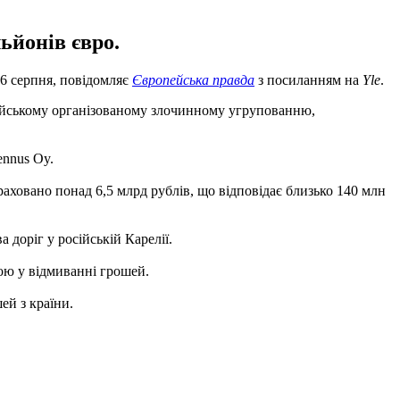
ьйонів євро.
16 серпня, повідомляє
Європейська правда
з посиланням на
Yle
.
осійському організованому злочинному угрупованню,
ennus Oy.
ераховано понад 6,5 млрд рублів, що відповідає близько 140 млн
доріг у російській Карелії.
рою у відмиванні грошей.
ей з країни.