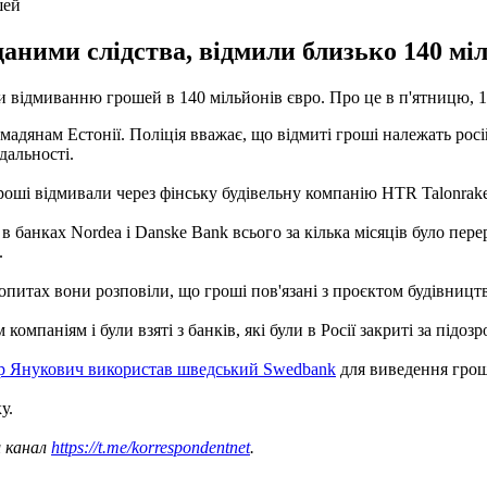
шей
даними слідства, відмили близько 140 міл
ни відмиванню грошей в 140 мільйонів євро. Про це в п'ятницю, 
омадянам Естонії. Поліція вважає, що відмиті гроші належать р
дальності.
гроші відмивали через фінську будівельну компанію HTR Talonrak
в банках Nordea і Danske Bank всього за кілька місяців було пер
.
итах вони розповіли, що гроші пов'язані з проєктом будівництва 
омпаніям і були взяті з банків, які були в Росії закриті за підоз
р Янукович використав шведський Swedbank
для виведення грош
у.
ш канал
https://t.me/korrespondentnet
.