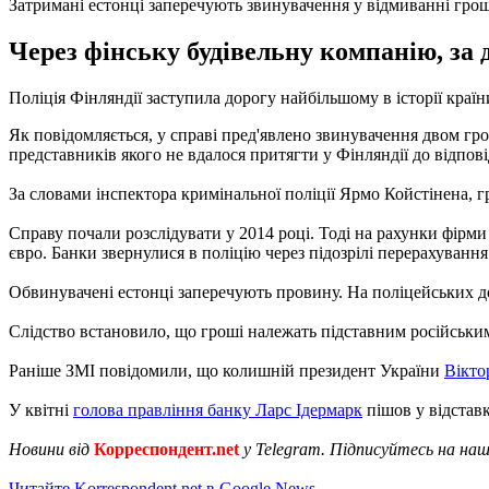
Затримані естонці заперечують звинувачення у відмиванні гро
Через фінську будівельну компанію, за 
Поліція Фінляндії заступила дорогу найбільшому в історії краї
Як повідомляється, у справі пред'явлено звинувачення двом гр
представників якого не вдалося притягти у Фінляндії до відпові
За словами інспектора кримінальної поліції Ярмо Койстінена, 
Справу почали розслідувати у 2014 році. Тоді на рахунки фірми 
євро. Банки звернулися в поліцію через підозрілі перерахування
Обвинувачені естонці заперечують провину. На поліцейських доп
Слідство встановило, що гроші належать підставним російським к
Раніше ЗМІ повідомили, що колишній президент України
Вікто
У квітні
голова правління банку Ларс Ідермарк
пішов у відставк
Новини від
Корреспондент.net
у Telegram. Підписуйтесь на на
Читайте Korrespondent.net в Google News