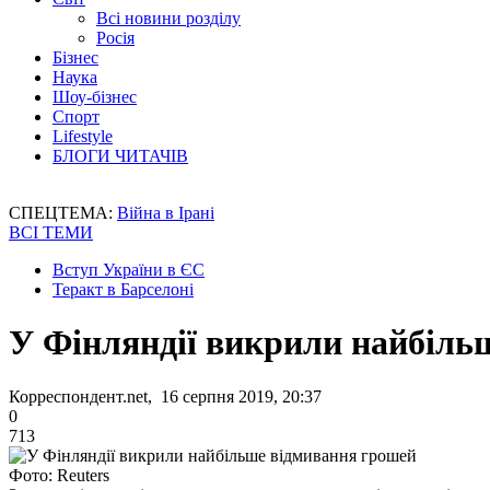
Всі новини розділу
Росія
Бізнес
Наука
Шоу-бізнес
Спорт
Lifestyle
БЛОГИ ЧИТАЧІВ
СПЕЦТЕМА:
Війна в Ірані
ВСІ ТЕМИ
Вступ України в ЄС
Теракт в Барселоні
У Фінляндії викрили найбіль
Корреспондент.net, 16 серпня 2019, 20:37
0
713
Фото: Reuters