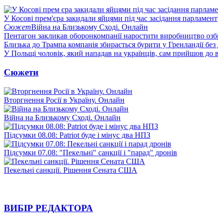
У Косові прем'єра закидали яйцями під час засідання парламент
Сюжет
Війна на Близькому Сході. Онлайн
Пентагон закликав оборонкомпанії наростити виробництво озб
Близька до Трампа компанія збирається бурити у Гренландії без
У Польщі чоловік, який нападав на українців, сам прийшов до в
Сюжети
Вторгнення Росії в Україну. Онлайн
Війна на Близькому Сході. Онлайн
Підсумки 08.08: Patriot буде і мінус два НПЗ
Підсумки 07.08: "Пекельні" санкції і "парад" дронів
Пекельні санкції. Рішення Сената США
ВИБІР РЕДАКТОРА