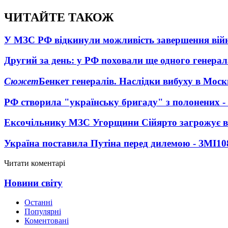
ЧИТАЙТЕ ТАКОЖ
У МЗС РФ відкинули можливість завершення вій
Другий за день: у РФ поховали ще одного генерал
Сюжет
Бенкет генералів. Наслідки вибуху в Моск
РФ створила "українську бригаду" з полонених -
Ексочільнику МЗС Угорщини Сійярто загрожує в
Україна поставила Путіна перед дилемою - ЗМІ
10
Читати коментарі
Новини світу
Останні
Популярні
Коментовані