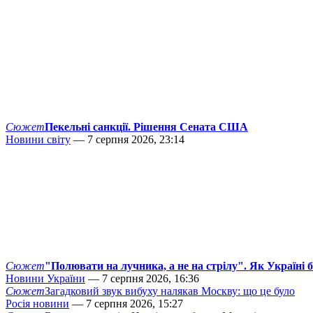
Сюжет
Пекельні санкції. Рішення Сената США
Новини світу
— 7 серпня 2026, 23:14
Сюжет
"Полювати на лучника, а не на стрілу". Як Україні 
Новини України
— 7 серпня 2026, 16:36
Сюжет
Загадковий звук вибуху налякав Москву: що це було
Росія новини
— 7 серпня 2026, 15:27