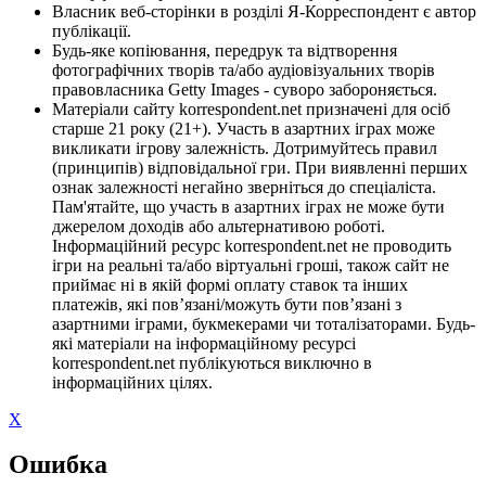
Власник веб-сторінки в розділі Я-Корреспондент є автор
публікації.
Будь-яке копіювання, передрук та відтворення
фотографічних творів та/або аудіовізуальних творів
правовласника Getty Images - суворо забороняється.
Матеріали сайту korrespondent.net призначені для осіб
старше 21 року (21+). Участь в азартних іграх може
викликати ігрову залежність. Дотримуйтесь правил
(принципів) відповідальної гри. При виявленні перших
ознак залежності негайно зверніться до спеціаліста.
Пам'ятайте, що участь в азартних іграх не може бути
джерелом доходів або альтернативою роботі.
Інформаційний ресурс korrespondent.net не проводить
ігри на реальні та/або віртуальні гроші, також сайт не
приймає ні в якій формі оплату ставок та інших
платежів, які пов’язані/можуть бути пов’язані з
азартними іграми, букмекерами чи тоталізаторами. Будь-
які матеріали на інформаційному ресурсі
korrespondent.net публікуються виключно в
інформаційних цілях.
X
Ошибка