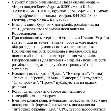
Суб'єкт у сфері онлайн-медіа Назва онлайн-медіа –
«КореспонденТ.net» Адреса: 02091, місто Київ,
ХАРКІВСЬКЕ ШОСЕ, будинок 172-Б, офіс 208/1 E-mail:
sunlight@mediadim.com.ua
Телефон: 044-205-43-00
Ідентифікатор медіа – R40-06068
Використання будь-яких матеріалів, розміщених на
сайті, дозволяється за умови посилання на
Корреспондент.net.
При копіюванні матеріалів зі сторінки « Новини України
і світу» , для інтернет - видань - обов'язкове пряме
відкрите для пошукових систем гіперпосилання .
Посилання має бути розміщена в незалежності від
повного або часткового використання матеріалів.
Гіперпосилання ( для інтернет - видань) - повинна бути
розміщена в підзаголовку або в першому абзаці
матеріалу.
Новини з позначками "Думка", "Експертиза", "Заява",
"Регіони", "Гроші", "Влада", "Вибори", "Тест-драйв",
"Спецпроекти", "Промо" публікуються на правах
реклами.
Розділ Спецпроекти створюється спільно з
комерційними партнерами.
Будь яке копіювання, публікація, передрук, чи наступне
поширення інформації, що містить посилання на
"Інтерфакс-Україна", EPA / UPG, суворо забороняється.