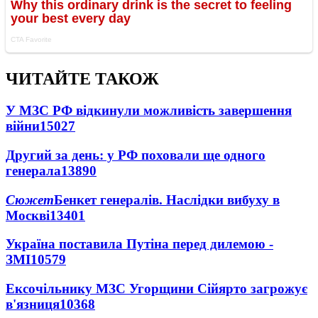
ЧИТАЙТЕ ТАКОЖ
У МЗС РФ відкинули можливість завершення
війни
15027
Другий за день: у РФ поховали ще одного
генерала
13890
Сюжет
Бенкет генералів. Наслідки вибуху в
Москві
13401
Україна поставила Путіна перед дилемою -
ЗМІ
10579
Ексочільнику МЗС Угорщини Сійярто загрожує
в'язниця
10368