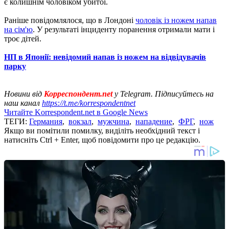
є колишнім чоловіком убитої.
Раніше повідомлялося, що в Лондоні
чоловік із ножем напав
на сім'ю
. У результаті інциденту поранення отримали мати і
троє дітей.
НП в Японії: невідомий напав із ножем на відвідувачів
парку
Новини від
Корреспондент.net
у Telegram. Підписуйтесь на
наш канал
https://t.me/korrespondentnet
Читайте Korrespondent.net в Google News
ТЕГИ:
Германия
,
вокзал
,
мужчина
,
нападение
,
ФРГ
,
нож
Якщо ви помітили помилку, виділіть необхідний текст і
натисніть Ctrl + Enter, щоб повідомити про це редакцію.