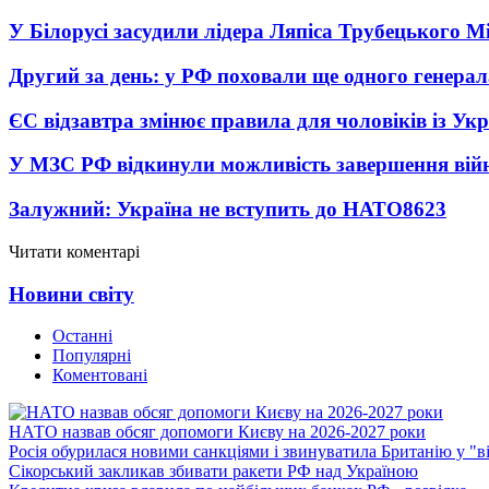
У Білорусі засудили лідера Ляпіса Трубецького М
Другий за день: у РФ поховали ще одного генерал
ЄС відзавтра змінює правила для чоловіків із Ук
У МЗС РФ відкинули можливість завершення вій
Залужний: Україна не вступить до НАТО
8623
Читати коментарі
Новини світу
Останні
Популярні
Коментовані
НАТО назвав обсяг допомоги Києву на 2026-2027 роки
Росія обурилася новими санкціями і звинуватила Британію у "в
Сікорський закликав збивати ракети РФ над Україною