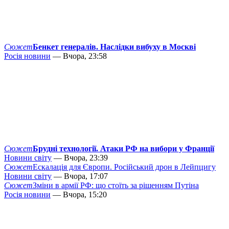
Сюжет
Бенкет генералів. Наслідки вибуху в Москві
Росія новини
— Вчора, 23:58
Сюжет
Брудні технології. Атаки РФ на вибори у Франції
Новини світу
— Вчора, 23:39
Сюжет
Ескалація для Європи. Російський дрон в Лейпцигу
Новини світу
— Вчора, 17:07
Сюжет
Зміни в армії РФ: що стоїть за рішенням Путіна
Росія новини
— Вчора, 15:20