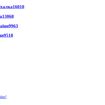
іхалка
16010
а
13068
раїни
9963
ни
9518
ійні"