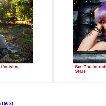
ї
16063