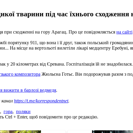
кої тварини під час їхнього сходження 
едя при сходженні на гору Арагац. Про це повідомляється
на сайті
бі порятунку 911, що вона і її друг, також польський громадяни
и... На місце на вертольоті вилетіли лікарі медцентру Еребуні,
у 20 кілометрах від Єревана. Госпіталізація їй не знадобилася.
узького композитора
Жюльєна Готьє. Він подорожував разом з под
я вижити в барлозі ведмедя
.
ш канал
https://t.me/korrespondentnet
.
,
гора
,
поляки
ь Ctrl + Enter, щоб повідомити про це редакцію.