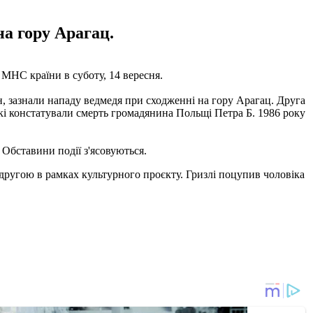
на гору Арагац.
МНС країни в суботу, 14 вересня.
н, зазнали нападу ведмедя при сходженні на гору Арагац. Друга
 які констатували смерть громадянина Польщі Петра Б. 1986 року
 Обставини події з'ясовуються.
ругою в рамках культурного проєкту. Гризлі поцупив чоловіка