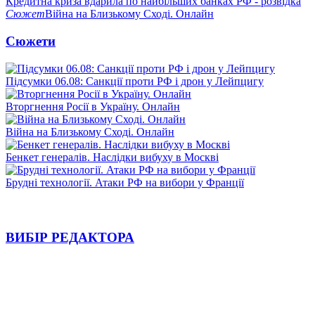
Кредитна криза вдарила по найбільших банках РФ - розвідка
Сюжет
Війна на Близькому Сході. Онлайн
Сюжети
Підсумки 06.08: Санкції проти РФ і дрон у Лейпцигу
Вторгнення Росії в Україну. Онлайн
Війна на Близькому Сході. Онлайн
Бенкет генералів. Наслідки вибуху в Москві
Брудні технології. Атаки РФ на вибори у Франції
ВИБІР РЕДАКТОРА