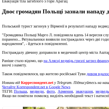
Евакуація тіла загиблого з гори Арагац
Двоє громадян Польщі зазнали нападу ди
Польський турист загинув у Вірменії в результаті нападу ведм
"Громадянка Польщі Марго Л. повідомила вдень 14 вересня служ
поранено... Рятувальники виявили постраждалих через дві годин
народження", - йдеться в повідомленні.
Постраждалу дівчину доправили в медичний центр міста Аштарак 
Раніше стало відомо, що
на Алясці ведмідь гризлі загриз франц
вночі з намету.
Також повідомлялося, що жителю російської Туви
дивом вдалос
Новини від
Корреспондент.net
у Telegram. Підписуйтесь на на
Читайте Korrespondent.net в Google News
ТЕГИ:
Польша
,
медведи
,
фото
,
Армения
,
эвакуация
,
медведь
Якщо ви помітили помилку, виділіть необхідний текст і натисніт