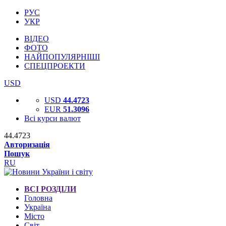
РУС
УКР
ВІДЕО
ФОТО
НАЙПОПУЛЯРНІШІ
СПЕЦПРОЕКТИ
USD
USD
44.4723
EUR
51.3096
Всі курси валют
44.4723
Авторизація
Пошук
RU
ВСІ РОЗДІЛИ
Головна
Україна
Місто
Світ