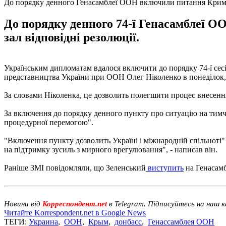
До порядку денного Генасамблеї ООН включили питання Крим
До порядку денного 74-ї Генасамблеї О
зал відповідні резолюції.
Українським дипломатам вдалося включити до порядку 74-ї сес
представництва України при ООН Олег Ніколенко в понеділок, 
За словами Ніколенка, це дозволить полегшити процес внесення 
За включення до порядку денного пункту про ситуацію на тимча
процедурної перемогою".
"Включення пункту дозволить Україні і міжнародній спільноті" 
на підтримку зусиль з мирного врегулювання", - написав він.
Раніше ЗМІ повідомляли, що Зеленський
виступить
на Генасамб
Новини від
Корреспондент.net
в Telegram. Підписуйтесь на наш 
Читайте Korrespondent.net в Google News
ТЕГИ:
Украина
,
ООН
,
Крым
,
донбасс
,
Генассамблея ООН