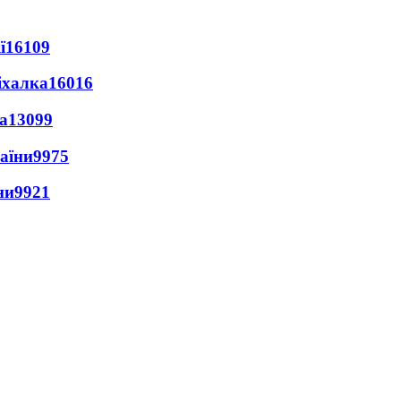
ї
16109
іхалка
16016
а
13099
раїни
9975
ни
9921