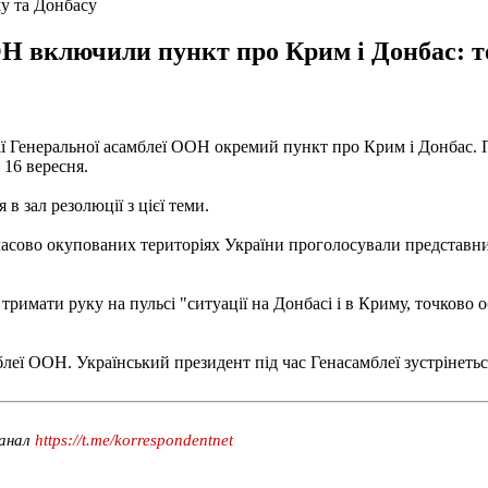
у та Донбасу
ОН включили пункт про Крим і Донбас: т
ії Генеральної асамблеї ООН окремий пункт про Крим і Донбас. 
16 вересня.
в зал резолюції з цієї теми.
сово окупованих територіях України проголосували представники
тримати руку на пульсі "ситуації на Донбасі і в Криму, точково
леї ООН. Український президент під час Генасамблеї зустрінеть
канал
https://t.me/korrespondentnet