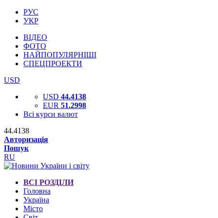
РУС
УКР
ВІДЕО
ФОТО
НАЙПОПУЛЯРНІШІ
СПЕЦПРОЕКТИ
USD
USD
44.4138
EUR
51.2998
Всі курси валют
44.4138
Авторизація
Пошук
RU
ВСІ РОЗДІЛИ
Головна
Україна
Місто
Світ