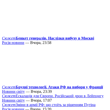
Сюжет
Бенкет генералів. Наслідки вибуху в Москві
Росія новини
— Вчора, 23:58
Сюжет
Брудні технології. Атаки РФ на вибори у Франції
Новини світу
— Вчора, 23:39
Сюжет
Ескалація для Європи. Російський дрон в Лейпцигу
Новини світу
— Вчора, 17:07
Сюжет
Зміни в армії РФ: що стоїть за рішенням Путіна
Росія новини
— Вчора, 15:20