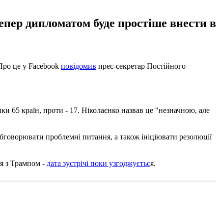
епер дипломатом буде простіше внести в
Про це у Facebook
повідомив
прес-секретар Постійного
 65 країн, проти - 17. Ніколаєнко назвав це "незначною, але
 обговорювати проблемні питання, а також ініціювати резолюції
ся з Трампом -
дата зустрічі поки узгоджуєтьс
я.