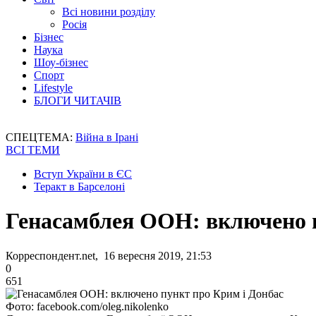
Всі новини розділу
Росія
Бізнес
Наука
Шоу-бізнес
Спорт
Lifestyle
БЛОГИ ЧИТАЧІВ
СПЕЦТЕМА:
Війна в Ірані
ВСІ ТЕМИ
Вступ України в ЄС
Теракт в Барселоні
Генасамблея ООН: включено п
Корреспондент.net, 16 вересня 2019, 21:53
0
651
Фото: facebook.com/oleg.nikolenko