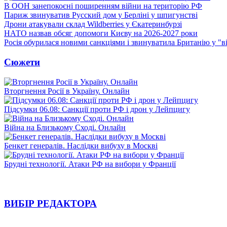
В ООН занепокоєні поширенням війни на територію РФ
Париж звинуватив Русский дом у Берліні у шпигунстві
Дрони атакували склад Wildberries у Єкатеринбурзі
НАТО назвав обсяг допомоги Києву на 2026-2027 роки
Росія обурилася новими санкціями і звинуватила Британію у "в
Сюжети
Вторгнення Росії в Україну. Онлайн
Підсумки 06.08: Санкції проти РФ і дрон у Лейпцигу
Війна на Близькому Сході. Онлайн
Бенкет генералів. Наслідки вибуху в Москві
Брудні технології. Атаки РФ на вибори у Франції
ВИБІР РЕДАКТОРА