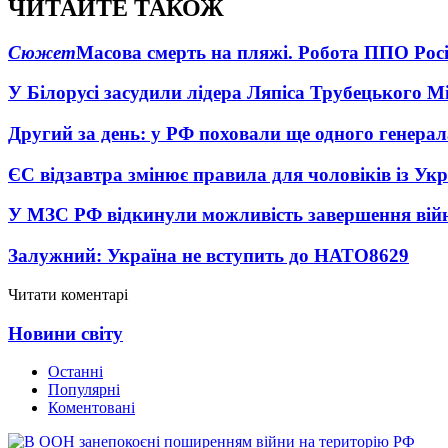
ЧИТАЙТЕ ТАКОЖ
Сюжет
Масова смерть на пляжі. Робота ППО Росі
У Білорусі засудили лідера Ляпіса Трубецького М
Другий за день: у РФ поховали ще одного генерал
ЄС відзавтра змінює правила для чоловіків із Ук
У МЗС РФ відкинули можливість завершення вій
Залужний: Україна не вступить до НАТО
8629
Читати коментарі
Новини світу
Останні
Популярні
Коментовані