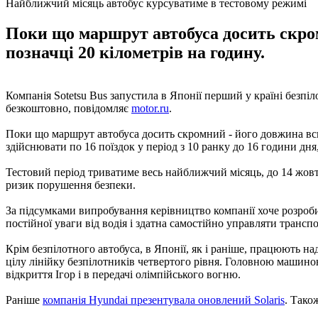
Найближчий місяць автобус курсуватиме в тестовому режимі
Поки що маршрут автобуса досить скром
позначці 20 кілометрів на годину.
Компанія Sotetsu Bus запустила в Японії перший у країні безп
безкоштовно, повідомляє
motor.ru
.
Поки що маршрут автобуса досить скромний - його довжина всьог
здійснювати по 16 поїздок у період з 10 ранку до 16 години дня
Тестовий період триватиме весь найближчий місяць, до 14 жовтн
ризик порушення безпеки.
За підсумками випробування керівництво компанії хоче розроби
постійної уваги від водія і здатна самостійно управляти тран
Крім безпілотного автобуса, в Японії, як і раніше, працюють н
цілу лінійку безпілотників четвертого рівня. Головною машиною 
відкриття Ігор і в передачі олімпійського вогню.
Раніше
компанія Hyundai презентувала оновлений Solaris
. Тако