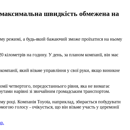
а максимальна швидкість обмежена на
вому режимі, а будь-який бажаючий зможе проїхатися на ньому
кілометрів на годину. У день, за планом компанії, він має
 компанії, який візьме управління у свої руки, якщо виникне
ії четвертого, передостаннього рівня, яка не вимагає
рутами нарівні зі звичайним громадським транспортом.
му році. Компанія Toyota, наприклад, збирається побудувати
огою голосу - очікується, що він візьме участь у церемонії
р.