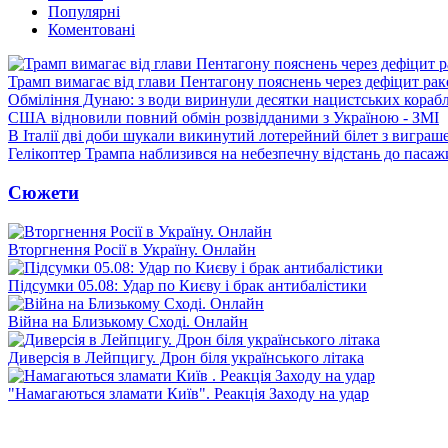
Популярні
Коментовані
Трамп вимагає від глави Пентагону пояснень через дефіцит рак
Обміління Дунаю: з води виринули десятки нацистських корабл
США відновили повний обмін розвідданими з Україною - ЗМІ
В Італії дві доби шукали викинутий лотерейний білет з виграш
Гелікоптер Трампа наблизився на небезпечну відстань до пасаж
Сюжети
Вторгнення Росії в Україну. Онлайн
Підсумки 05.08: Удар по Києву і брак антибалістики
Війна на Близькому Сході. Онлайн
Диверсія в Лейпцигу. Дрон біля українського літака
"Намагаються зламати Київ". Реакція Заходу на удар