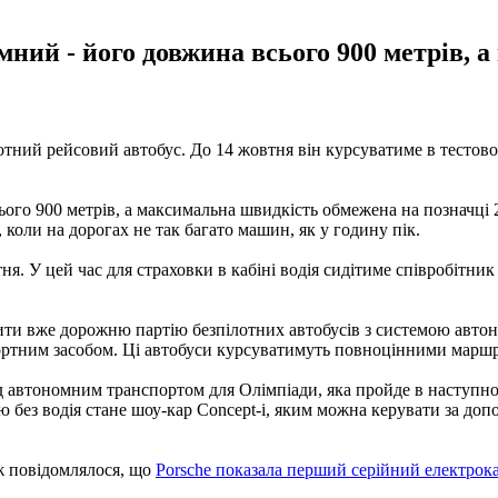
ний - його довжина всього 900 метрів, 
ілотний рейсовий автобус. До 14 жовтня він курсуватиме в тесто
о 900 метрів, а максимальна швидкість обмежена на позначці 20 
, коли на дорогах не так багато машин, як у годину пік.
я. У цей час для страховки в кабіні водія сидітиме співробітник
ти вже дорожню партію безпілотних автобусів з системою автоном
спортним засобом. Ці автобуси курсуватимуть повноцінними марш
ад автономним транспортом для Олімпіади, яка пройде в наступно
без водія стане шоу-кар Concept-i, яким можна керувати за допом
ж повідомлялося, що
Porsche показала перший серійний електрока