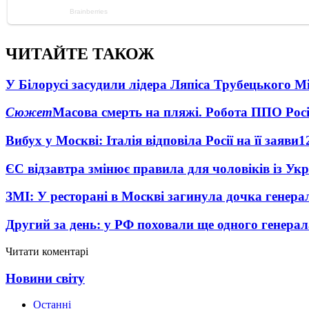
ЧИТАЙТЕ ТАКОЖ
У Білорусі засудили лідера Ляпіса Трубецького М
Сюжет
Масова смерть на пляжі. Робота ППО Росі
Вибух у Москві: Італія відповіла Росії на її заяви
1
ЄС відзавтра змінює правила для чоловіків із Ук
ЗМІ: У ресторані в Москві загинула дочка генера
Другий за день: у РФ поховали ще одного генерал
Читати коментарі
Новини світу
Останні