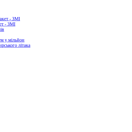
ет - ЗМІ
ів
ем у мільйон
ирського літака