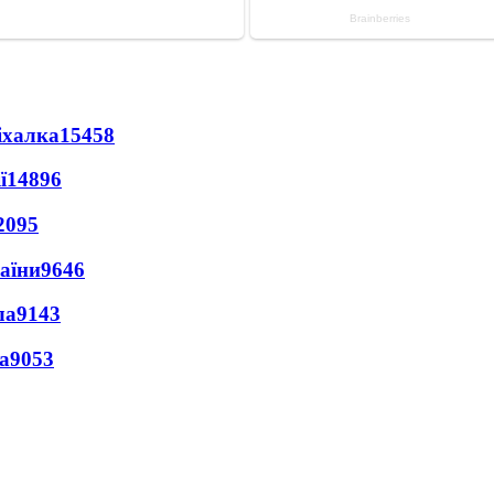
іхалка
15458
ї
14896
2095
раїни
9646
ла
9143
а
9053