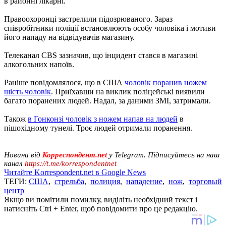
в районні лікарні.
Правоохоронці застрелили підозрюваного. Зараз
співробітники поліції встановлюють особу чоловіка і мотиви
його нападу на відвідувачів магазину.
Телеканал CBS зазначив, що інцидент стався в магазині
алкогольних напоїв.
Раніше повідомлялося, що в США
чоловік поранив ножем
шість чоловік
. Приїхавши на виклик поліцейські виявили
багато поранених людей. Надал, за даними ЗМІ, затримали.
Також
в Гонконзі чоловік з ножем напав на людей
в
пішохідному тунелі. Троє людей отримали поранення.
Новини від
Корреспондент.net
у Telegram. Підписуйтесь на наш
канал
https://t.me/korrespondentnet
Читайте Korrespondent.net в Google News
ТЕГИ:
США
,
стрельба
,
полиция
,
нападение
,
нож
,
торговый
центр
Якщо ви помітили помилку, виділіть необхідний текст і
натисніть Ctrl + Enter, щоб повідомити про це редакцію.