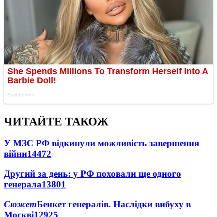
ЧИТАЙТЕ ТАКОЖ
У МЗС РФ відкинули можливість завершення
війни
14472
Другий за день: у РФ поховали ще одного
генерала
13801
Сюжет
Бенкет генералів. Наслідки вибуху в
Москві
12925