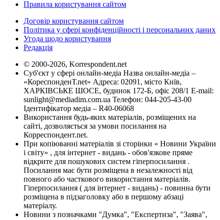
Правила користування сайтом
Договір користування сайтом
Політика у сфері конфіденційності і персональних даних
Угода щодо користування
Редакція
© 2000-2026, Korrespondent.net
Суб'єкт у сфері онлайн-медіа Назва онлайн-медіа –
«КореспонденТ.net» Адреса: 02091, місто Київ,
ХАРКІВСЬКЕ ШОСЕ, будинок 172-Б, офіс 208/1 E-mail:
sunlight@mediadim.com.ua
Телефон: 044-205-43-00
Ідентифікатор медіа – R40-06068
Використання будь-яких матеріалів, розміщених на
сайті, дозволяється за умови посилання на
Корреспондент.net.
При копіюванні матеріалів зі сторінки « Новини України
і світу» , для інтернет - видань - обов'язкове пряме
відкрите для пошукових систем гіперпосилання .
Посилання має бути розміщена в незалежності від
повного або часткового використання матеріалів.
Гіперпосилання ( для інтернет - видань) - повинна бути
розміщена в підзаголовку або в першому абзаці
матеріалу.
Новини з позначками "Думка", "Експертиза", "Заява",