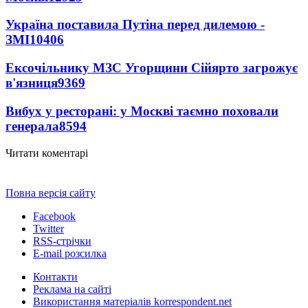
Україна поставила Путіна перед дилемою -
ЗМІ
10406
Ексочільнику МЗС Угорщини Сійярто загрожує
в'язниця
9369
Вибух у ресторані: у Москві таємно поховали
генерала
8594
Читати коментарі
Повна версія сайту
Facebook
Twitter
RSS-стрічки
E-mail розсилка
Контакти
Реклама на сайті
Використання матеріалів korrespondent.net