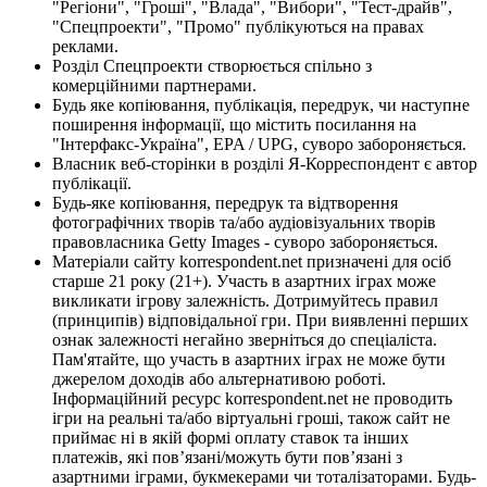
"Регіони", "Гроші", "Влада", "Вибори", "Тест-драйв",
"Спецпроекти", "Промо" публікуються на правах
реклами.
Розділ Спецпроекти створюється спільно з
комерційними партнерами.
Будь яке копіювання, публікація, передрук, чи наступне
поширення інформації, що містить посилання на
"Інтерфакс-Україна", EPA / UPG, суворо забороняється.
Власник веб-сторінки в розділі Я-Корреспондент є автор
публікації.
Будь-яке копіювання, передрук та відтворення
фотографічних творів та/або аудіовізуальних творів
правовласника Getty Images - суворо забороняється.
Матеріали сайту korrespondent.net призначені для осіб
старше 21 року (21+). Участь в азартних іграх може
викликати ігрову залежність. Дотримуйтесь правил
(принципів) відповідальної гри. При виявленні перших
ознак залежності негайно зверніться до спеціаліста.
Пам'ятайте, що участь в азартних іграх не може бути
джерелом доходів або альтернативою роботі.
Інформаційний ресурс korrespondent.net не проводить
ігри на реальні та/або віртуальні гроші, також сайт не
приймає ні в якій формі оплату ставок та інших
платежів, які пов’язані/можуть бути пов’язані з
азартними іграми, букмекерами чи тоталізаторами. Будь-