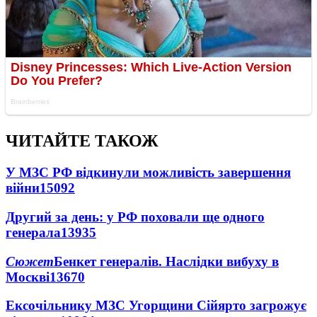
ЧИТАЙТЕ ТАКОЖ
У МЗС РФ відкинули можливість завершення
війни
15092
Другий за день: у РФ поховали ще одного
генерала
13935
Сюжет
Бенкет генералів. Наслідки вибуху в
Москві
13670
Ексочільнику МЗС Угорщини Сійярто загрожує