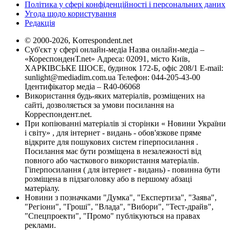
Політика у сфері конфіденційності і персональних даних
Угода щодо користування
Редакція
© 2000-2026, Korrespondent.net
Суб'єкт у сфері онлайн-медіа Назва онлайн-медіа –
«КореспонденТ.net» Адреса: 02091, місто Київ,
ХАРКІВСЬКЕ ШОСЕ, будинок 172-Б, офіс 208/1 E-mail:
sunlight@mediadim.com.ua
Телефон: 044-205-43-00
Ідентифікатор медіа – R40-06068
Використання будь-яких матеріалів, розміщених на
сайті, дозволяється за умови посилання на
Корреспондент.net.
При копіюванні матеріалів зі сторінки « Новини України
і світу» , для інтернет - видань - обов'язкове пряме
відкрите для пошукових систем гіперпосилання .
Посилання має бути розміщена в незалежності від
повного або часткового використання матеріалів.
Гіперпосилання ( для інтернет - видань) - повинна бути
розміщена в підзаголовку або в першому абзаці
матеріалу.
Новини з позначками "Думка", "Експертиза", "Заява",
"Регіони", "Гроші", "Влада", "Вибори", "Тест-драйв",
"Спецпроекти", "Промо" публікуються на правах
реклами.