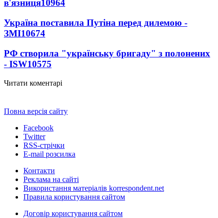
в'язниця
10964
Україна поставила Путіна перед дилемою -
ЗМІ
10674
РФ створила "українську бригаду" з полонених
- ISW
10575
Читати коментарі
Повна версія сайту
Facebook
Twitter
RSS-стрічки
E-mail розсилка
Контакти
Реклама на сайті
Використання матеріалів korrespondent.net
Правила користування сайтом
Договір користування сайтом