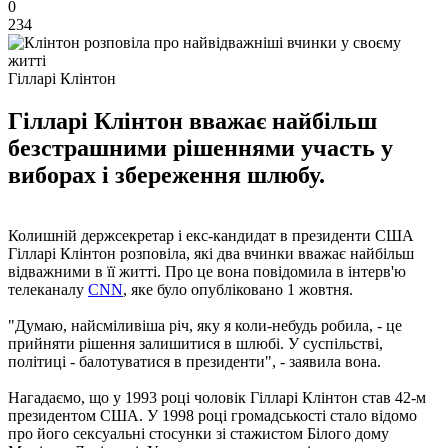
0
234
Гілларі Клінтон
Гілларі Клінтон вважає найбільш
безстрашними рішеннями участь у
виборах і збереження шлюбу.
Колишній держсекретар і екс-кандидат в президенти США
Гілларі Клінтон розповіла, які два вчинки вважає найбільш
відважними в її житті. Про це вона повідомила в інтерв'ю
телеканалу
CNN
, яке було опубліковано 1 жовтня.
"Думаю, найсміливіша річ, яку я коли-небудь робила, - це
прийняти рішення залишитися в шлюбі. У суспільстві,
політиці - балотуватися в президенти", - заявила вона.
Нагадаємо, що у 1993 році чоловік Гілларі Клінтон став 42-м
президентом США. У 1998 році громадськості стало відомо
про його сексуальні стосунки зі стажистом Білого дому