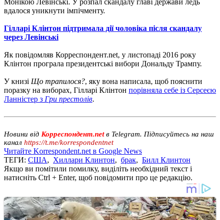
Монікою Левінські. У розпал скандалу главі держави ледь
вдалося уникнути імпічменту.
Гілларі Клінтон підтримала дії чоловіка після скандалу
через Левінські
Як повідомляв Корреспондент.net, у листопаді 2016 року
Клінтон програла президентські вибори Дональду Трампу.
У книзі
Що трапилося?
, яку вона написала, щоб пояснити
поразку на виборах, Гілларі Клінтон
порівняла себе із Серсеєю
Ланністер з
Гри престолів
.
Новини від
Корреспондент.net
в Telegram. Підписуйтесь на наш
канал
https://t.me/korrespondentnet
Читайте Korrespondent.net в Google News
ТЕГИ:
США
,
Хиллари Клинтон
,
брак
,
Билл Клинтон
Якщо ви помітили помилку, виділіть необхідний текст і
натисніть Ctrl + Enter, щоб повідомити про це редакцію.