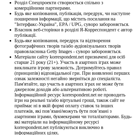
Розділ Спецпроекти створюється спільно з
комерційними партнерами.
Будь яке копіювання, публікація, передрук, чи наступне
поширення інформації, що містить посилання на
"Інтерфакс-Україна", EPA / UPG, суворо забороняється.
Власник веб-сторінки в розділі Я-Корреспондент є автор
публікації.
Будь-яке копіювання, передрук та відтворення
фотографічних творів та/або аудіовізуальних творів
правовласника Getty Images - суворо забороняється.
Матеріали сайту korrespondent.net призначені для осіб
старше 21 року (21+). Участь в азартних іграх може
викликати ігрову залежність. Дотримуйтесь правил
(принципів) відповідальної гри. При виявленні перших
ознак залежності негайно зверніться до спеціаліста.
Пам'ятайте, що участь в азартних іграх не може бути
джерелом доходів або альтернативою роботі.
Інформаційний ресурс korrespondent.net не проводить
ігри на реальні та/або віртуальні гроші, також сайт не
приймає ні в якій формі оплату ставок та інших
платежів, які пов’язані/можуть бути пов’язані з
азартними іграми, букмекерами чи тоталізаторами. Будь-
які матеріали на інформаційному ресурсі
korrespondent.net публікуються виключно в
інформаційних цілях.