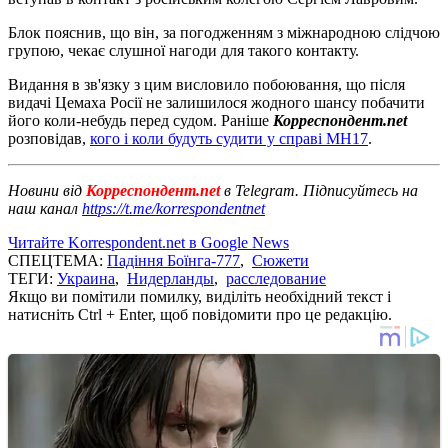
Блок пояснив, що він, за погодженням з міжнародною слідчою
групою, чекає слушної нагоди для такого контакту.
Видання в зв'язку з цим висловило побоювання, що після
видачі Цемаха Росії не залишилося жодного шансу побачити
його коли-небудь перед судом. Раніше
Корреспондент.net
розповідав,
кого і коли будуть судити у справі MH17
.
Новини від
Корреспондент.net
в Telegram. Підписуйтесь на
наш канал
https://t.me/korrespondentnet
Читайте Korrespondent.net в Google News
СПЕЦТЕМА:
Падіння Боїнга-777
,
Сюжети
ТЕГИ:
Украина
,
Нидерланды
,
расследование
Якщо ви помітили помилку, виділіть необхідний текст і
натисніть Ctrl + Enter, щоб повідомити про це редакцію.