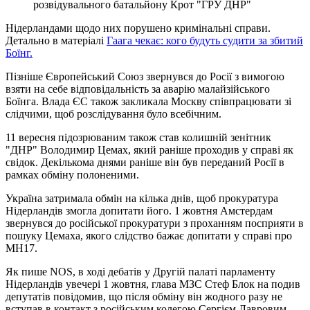
розвідувального батальйону Крот "ГРУ ДНР"
Нідерландами щодо них порушено кримінальні справи.
Детально в матеріалі
Гаага чекає: кого будуть судити за збитий
Боїнг.
Пізніше Європейський Союз звернувся до Росії з вимогою
взяти на себе відповідальність за аварію малайзійського
Боїнга. Влада ЄС також закликала Москву співпрацювати зі
слідчими, щоб розслідування було всебічним.
11 вересня підозрюваним також став колишній зенітник
"ДНР" Володимир Цемах, який раніше проходив у справі як
свідок. Декількома днями раніше він був переданий Росії в
рамках обміну полоненими.
Україна затримала обмін на кілька днів, щоб прокуратура
Нідерландів змогла допитати його. 1 жовтня Амстердам
звернувся до російської прокуратури з проханням посприяти в
пошуку Цемаха, якого слідство бажає допитати у справі про
MH17.
Як пише NOS, в ході дебатів у Другій палаті парламенту
Нідерландів увечері 1 жовтня, глава МЗС Стеф Блок на подив
депутатів повідомив, що після обміну він жодного разу не
вступав в контакт з російським колегою Сергієм Лавровим.