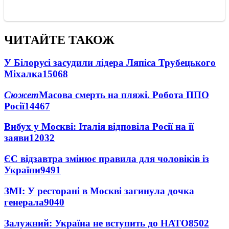
ЧИТАЙТЕ ТАКОЖ
У Білорусі засудили лідера Ляпіса Трубецького
Міхалка
15068
Сюжет
Масова смерть на пляжі. Робота ППО
Росії
14467
Вибух у Москві: Італія відповіла Росії на її
заяви
12032
ЄС відзавтра змінює правила для чоловіків із
України
9491
ЗМІ: У ресторані в Москві загинула дочка
генерала
9040
Залужний: Україна не вступить до НАТО
8502