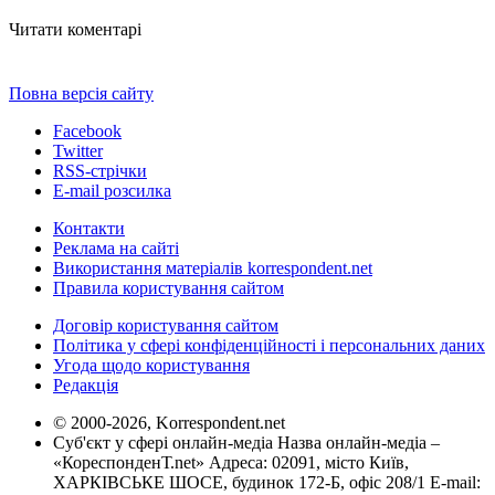
Читати коментарі
Повна версія сайту
Facebook
Twitter
RSS-стрічки
E-mail розсилка
Контакти
Реклама на сайті
Використання матеріалів korrespondent.net
Правила користування сайтом
Договір користування сайтом
Політика у сфері конфіденційності і персональних даних
Угода щодо користування
Редакція
© 2000-2026, Korrespondent.net
Суб'єкт у сфері онлайн-медіа Назва онлайн-медіа –
«КореспонденТ.net» Адреса: 02091, місто Київ,
ХАРКІВСЬКЕ ШОСЕ, будинок 172-Б, офіс 208/1 E-mail: