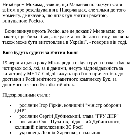
Незабаром Мохамад заявив, що Малайзія погоджується зі
звітом про розслідування в Нідерландах, але тільки до того
моменту, де вказано, що літак був збитий ракетою,
випущеною Росією.
"Вони звинувачують Росію, але де докази? Ми знаємо, що
ракета, що збила літак, - це ракета російського типу, але вона
також може бути виготовлена ​​в Україні", - говорив він тоді.
Кого будуть судити за збитий Боїнг
19 червня цього року Міжнародна слідча група назвала імена
чотирьох осіб, які, за її даними, несуть відповідальність за
катастрофу MH17. Слідчі кажуть про їхню причетність до
доставки з Росії зенітного ракетного комплексу Бук, за
допомогою якого був збитий літак.
Підозрюваними стали:
росіянин Ігор Гіркін, колишній "міністр оборони
ДНР"
росіянин Сергій Дубинський, глава "ГРУ ДНР"
росіянин Олег Пулатов, підлеглий Дубинського,
колишній підполковник ЗС Росії
українець Леонід Харченко, начальник