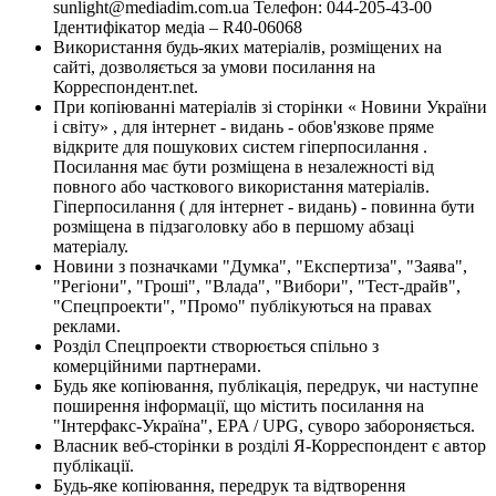
sunlight@mediadim.com.ua
Телефон: 044-205-43-00
Ідентифікатор медіа – R40-06068
Використання будь-яких матеріалів, розміщених на
сайті, дозволяється за умови посилання на
Корреспондент.net.
При копіюванні матеріалів зі сторінки « Новини України
і світу» , для інтернет - видань - обов'язкове пряме
відкрите для пошукових систем гіперпосилання .
Посилання має бути розміщена в незалежності від
повного або часткового використання матеріалів.
Гіперпосилання ( для інтернет - видань) - повинна бути
розміщена в підзаголовку або в першому абзаці
матеріалу.
Новини з позначками "Думка", "Експертиза", "Заява",
"Регіони", "Гроші", "Влада", "Вибори", "Тест-драйв",
"Спецпроекти", "Промо" публікуються на правах
реклами.
Розділ Спецпроекти створюється спільно з
комерційними партнерами.
Будь яке копіювання, публікація, передрук, чи наступне
поширення інформації, що містить посилання на
"Інтерфакс-Україна", EPA / UPG, суворо забороняється.
Власник веб-сторінки в розділі Я-Корреспондент є автор
публікації.
Будь-яке копіювання, передрук та відтворення