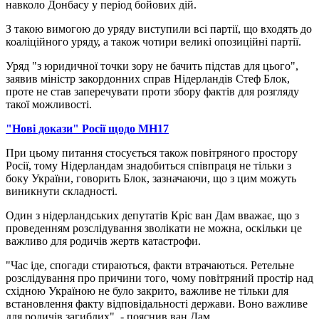
навколо Донбасу у період бойових дій.
З такою вимогою до уряду виступили всі партії, що входять до
коаліційного уряду, а також чотири великі опозиційні партії.
Уряд "з юридичної точки зору не бачить підстав для цього",
заявив міністр закордонних справ Нідерландів Стеф Блок,
проте не став заперечувати проти збору фактів для розгляду
такої можливості.
"Нові докази" Росії щодо MH17
При цьому питання стосується також повітряного простору
Росії, тому Нідерландам знадобиться співпраця не тільки з
боку України, говорить Блок, зазначаючи, що з цим можуть
виникнути складності.
Один з нідерландських депутатів Кріс ван Дам вважає, що з
проведенням розслідування зволікати не можна, оскільки це
важливо для родичів жертв катастрофи.
"Час іде, спогади стираються, факти втрачаються. Ретельне
розслідування про причини того, чому повітряний простір над
східною Україною не було закрито, важливе не тільки для
встановлення факту відповідальності держави. Воно важливе
для родичів загиблих", - пояснив ван Дам.