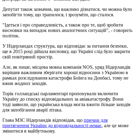
Депутат також зазначив, що важливо дізнатися, чи можна було
запобігти тому, що трапилося, і зрозуміти, що сталося.
"Ідеться і про справедливість, а також про те, щоб зробити
висновки на випадок нових аналогічних ситуацій", - говорить
політик.
У Нідерландах структура, що відповідає за питання безпеки,
ще в 2015 році дійшла висновку, що Україні слід було закрити
свій повітряний простір.
Але, як пише, місцева мовна компанія NOS, уряд Нідерландів
вирішив важливим зберігати хороші відносини з Україною в
рамках розслідування катастрофи Боїнга на Донбасі, тому не
вжив жодних заходів.
Торік голландські парламентарі пропонували включити
Україну до списку відповідальних за авіакатастрофу. Вони
тоді заявили, що українська влада могла вжити більше заходів
для запобігання аварії літака.
Глава МЗС Нідерландів відповідав, що
причин для
притягнення України до відповідальності немає
, але це може
змінитися в майбутньому.