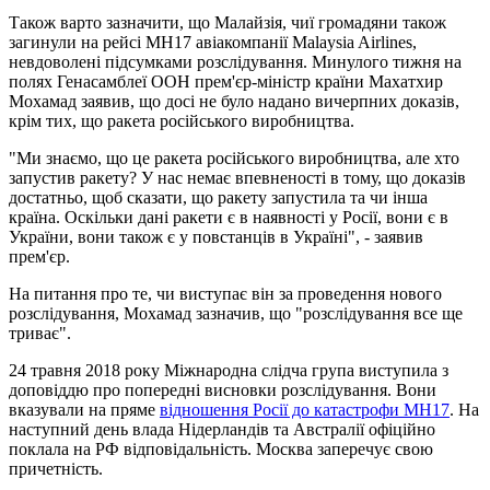
Також варто зазначити, що Малайзія, чиї громадяни також
загинули на рейсі MH17 авіакомпанії Malaysia Airlines,
невдоволені підсумками розслідування. Минулого тижня на
полях Генасамблеї ООН прем'єр-міністр країни Махатхир
Мохамад заявив, що досі не було надано вичерпних доказів,
крім тих, що ракета російського виробництва.
"Ми знаємо, що це ракета російського виробництва, але хто
запустив ракету? У нас немає впевненості в тому, що доказів
достатньо, щоб сказати, що ракету запустила та чи інша
країна. Оскільки дані ракети є в наявності у Росії, вони є в
України, вони також є у повстанців в Україні", - заявив
прем'єр.
На питання про те, чи виступає він за проведення нового
розслідування, Мохамад зазначив, що "розслідування все ще
триває".
24 травня 2018 року Міжнародна слідча група виступила з
доповіддю про попередні висновки розслідування. Вони
вказували на пряме
відношення Росії до катастрофи MH17
. На
наступний день влада Нідерландів та Австралії офіційно
поклала на РФ відповідальність. Москва заперечує свою
причетність.