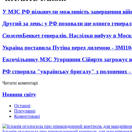
У МЗС РФ відкинули можливість завершення вій
Другий за день: у РФ поховали ще одного генерал
Сюжет
Бенкет генералів. Наслідки вибуху в Моск
Україна поставила Путіна перед дилемою - ЗМІ
10
Ексочільнику МЗС Угорщини Сійярто загрожує в
РФ створила "українську бригаду" з полонених -
Читати коментарі
Новини світу
Останні
Популярні
Коментовані
Іспанія оголосила про прикордонний контроль для мандрівників 