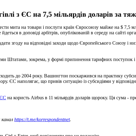
лі з ЄС на 7,5 мільярдів доларів за тя
ести мита на товари і послуги країн Євросоюзу майже на $ 7,5 м
деться в доповіді арбітрів, опублікованій в середу на сайті орган
ти згоду на відповідні заходи щодо Європейського Союзу і низки
ими Штатами, зокрема, у формі припинення тарифних поступок і 
дить до 2004 року. Вашингтон поскаржився на практику субсидій
 спору. ЄС наполягає, що привів ситуацію із субсидіями у відпов
 ЄС
на користь Airbus в 11 мільярдів доларів щороку. Ця сума - пр
ш канал
https://t.me/korrespondentnet
.
ь Ctrl + Enter, щоб повідомити про це редакцію.