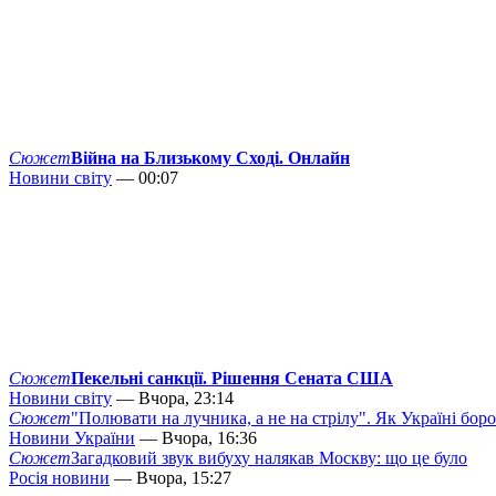
Сюжет
Війна на Близькому Сході. Онлайн
Новини світу
— 00:07
Сюжет
Пекельні санкції. Рішення Сената США
Новини світу
— Вчора, 23:14
Сюжет
"Полювати на лучника, а не на стрілу". Як Україні бор
Новини України
— Вчора, 16:36
Сюжет
Загадковий звук вибуху налякав Москву: що це було
Росія новини
— Вчора, 15:27