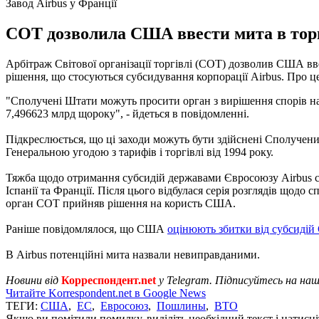
Завод Airbus у Франції
СОТ дозволила США ввести мита в торгів
Арбітраж Світової організації торгівлі (СОТ) дозволив США вв
рішення, що стосуються субсидування корпорації Airbus. Про це й
"Сполучені Штати можуть просити орган з вирішення спорів нада
7,496623 млрд щороку", - йдеться в повідомленні.
Підкреслюється, що ці заходи можуть бути здійснені Сполучен
Генеральною угодою з тарифів і торгівлі від 1994 року.
Тяжба щодо отримання субсидій державами Євросоюзу Airbus схо
Іспанії та Франції. Після цього відбулася серія розглядів щодо
орган СОТ прийняв рішення на користь США.
Раніше повідомлялося, що США
оцінюють збитки від субсидій
В Airbus потенційні мита назвали невиправданими.
Новини від
Корреспондент.net
у Telegram. Підписуйтесь на на
Читайте Korrespondent.net в Google News
ТЕГИ:
США
,
ЕС
,
Евросоюз
,
Пошлины
,
ВТО
Якщо ви помітили помилку, виділіть необхідний текст і натисніт