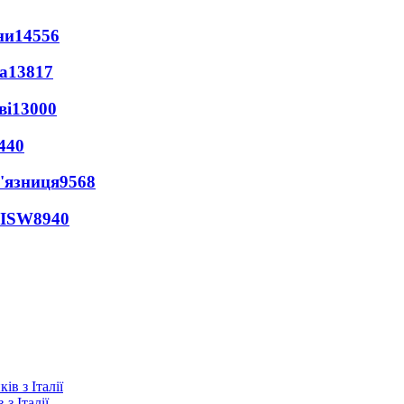
ни
14556
а
13817
ві
13000
440
'язниця
9568
 ISW
8940
з Італії