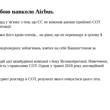
жбою навколо Airbus.
лрд у зв'язку з тим, що ЄС не виконав раніше прийняті СОТ
ізації.
 його країн-членів... на рівні, що не перевищує в цілому $
відповідних зобов'язань, взятих на себе Вашингтоном за
 цієї авіабудівної компанії з боку Великобританії, Німеччини,
ідність з правилами СОТ. Однак у травні 2018 року апеляційний
едмет розгляду в СОТ, результат якого очікується цього літа.