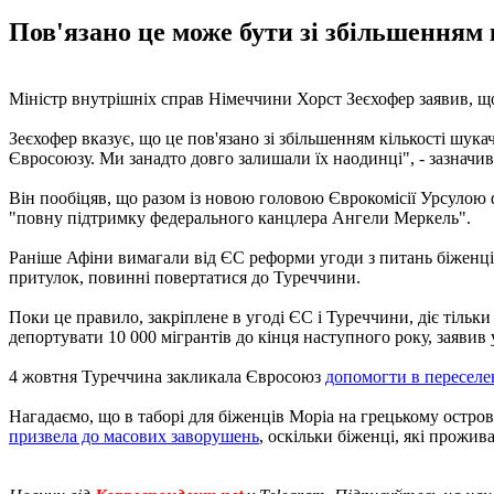
Пов'язано це може бути зі збільшенням 
Міністр внутрішніх справ Німеччини Хорст Зеєхофер заявив, що
Зеєхофер вказує, що це пов'язано зі збільшенням кількості шу
Євросоюзу. Ми занадто довго залишали їх наодинці", - зазначи
Він пообіцяв, що разом із новою головою Єврокомісії Урсулою ф
"повну підтримку федерального канцлера Ангели Меркель".
Раніше Афіни вимагали від ЄС реформи угоди з питань біженців
притулок, повинні повертатися до Туреччини.
Поки це правило, закріплене в угоді ЄС і Туреччини, діє тільки
депортувати 10 000 мігрантів до кінця наступного року, заявив 
4 жовтня Туреччина закликала Євросоюз
допомогти в переселе
Нагадаємо, що в таборі для біженців Моріа на грецькому острові
призвела до масових заворушень
, оскільки біженці, які прожив