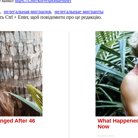
ш канал
https://t.me/korrespondentnet
,
нелегальная миграция
,
нелегальные мигранты
ь Ctrl + Enter, щоб повідомити про це редакцію.