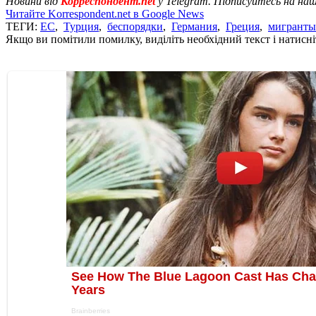
Новини від
Корреспондент.net
у Telegram. Підписуйтесь на на
Читайте Korrespondent.net в Google News
ТЕГИ:
ЕС
,
Турция
,
беспорядки
,
Германия
,
Греция
,
мигранты
Якщо ви помітили помилку, виділіть необхідний текст і натисніт