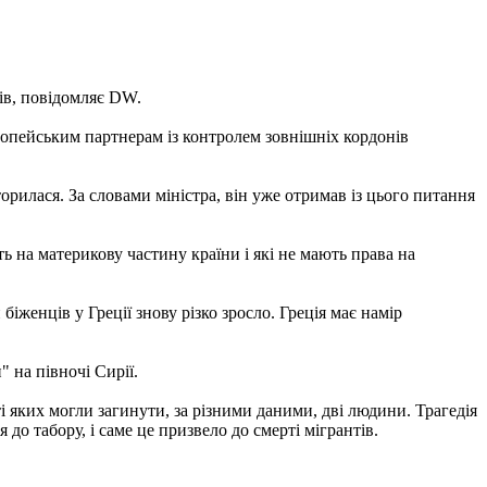
ів, повідомляє DW.
вропейським партнерам із контролем зовнішніх кордонів
рилася. За словами міністра, він уже отримав із цього питання
 на материкову частину країни і які не мають права на
іженців у Греції знову різко зросло. Греція має намір
" на півночі Сирії.
ті яких могли загинути, за різними даними, дві людини. Трагедія
до табору, і саме це призвело до смерті мігрантів.