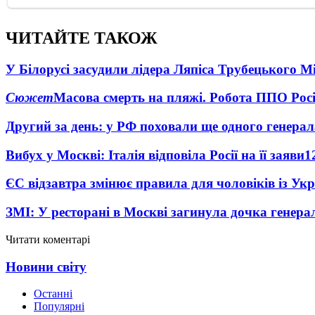
ЧИТАЙТЕ ТАКОЖ
У Білорусі засудили лідера Ляпіса Трубецького М
Сюжет
Масова смерть на пляжі. Робота ППО Росі
Другий за день: у РФ поховали ще одного генерал
Вибух у Москві: Італія відповіла Росії на її заяви
1
ЄС відзавтра змінює правила для чоловіків із Ук
ЗМІ: У ресторані в Москві загинула дочка генера
Читати коментарі
Новини світу
Останні
Популярні