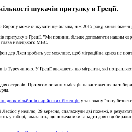
кількості шукачів притулку в Греції.
 Європу може очікувати ще більша, ніж 2015 року, хвиля біженц
качів притулку в Греції. "Ми повинні більше допомагати нашим є
в глава німецького МВС.
он дер Ляєн зробить усе можливе, щоб міграційна криза не повто
 із Туреччиною. У Греції вважають, що мігранти, які потрапляють
 для островів. Протягом останніх місяців навантаження на табори б
уряд.
нні двох мільйонів сирійських біженців
у так звану "зону безпеки
 Лесбос у неділю, 29 вересня, спалахнули дві пожежі, в результа
ають у таборі, вважають, що пожежники занадто довго добиралися 