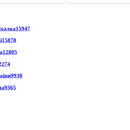
іхалка
15947
ї
15878
а
12805
2274
раїни
9930
ла
9365