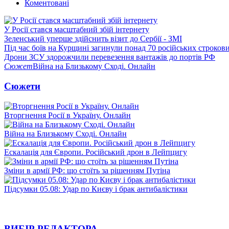
Коментовані
У Росії стався масштабний збій інтернету
Зеленський уперше здійснить візит до Сербії - ЗМІ
Під час боїв на Курщині загинули понад 70 російських строкови
Дрони ЗСУ здорожчили перевезення вантажів до портів РФ
Сюжет
Війна на Близькому Сході. Онлайн
Сюжети
Вторгнення Росії в Україну. Онлайн
Війна на Близькому Сході. Онлайн
Ескалація для Європи. Російський дрон в Лейпцигу
Зміни в армії РФ: що стоїть за рішенням Путіна
Підсумки 05.08: Удар по Києву і брак антибалістики
ВИБІР РЕДАКТОРА