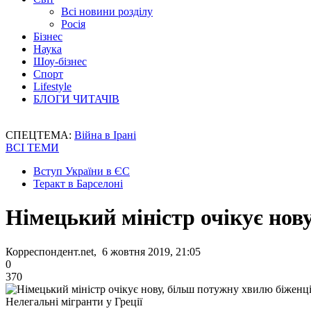
Всі новини розділу
Росія
Бізнес
Наука
Шоу-бізнес
Спорт
Lifestyle
БЛОГИ ЧИТАЧІВ
СПЕЦТЕМА:
Війна в Ірані
ВСІ ТЕМИ
Вступ України в ЄС
Теракт в Барселоні
Німецький міністр очікує нов
Корреспондент.net, 6 жовтня 2019, 21:05
0
370
Нелегальні мігранти у Греції