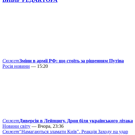
Сюжет
Зміни в армії РФ: що стоїть за рішенням Путіна
Росія новини
— 15:20
Сюжет
Диверсія в Лейпцигу. Дрон біля українського літака
Новини світу
— Вчора, 23:36
Сюжет
"Намагаються зламати Київ". Реакція Заходу на удар