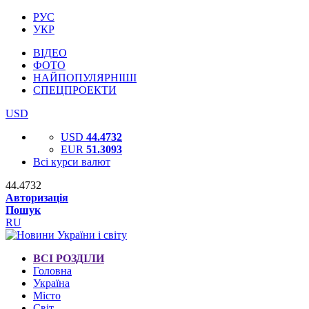
РУС
УКР
ВІДЕО
ФОТО
НАЙПОПУЛЯРНІШІ
СПЕЦПРОЕКТИ
USD
USD
44.4732
EUR
51.3093
Всі курси валют
44.4732
Авторизація
Пошук
RU
ВСІ РОЗДІЛИ
Головна
Україна
Місто
Світ