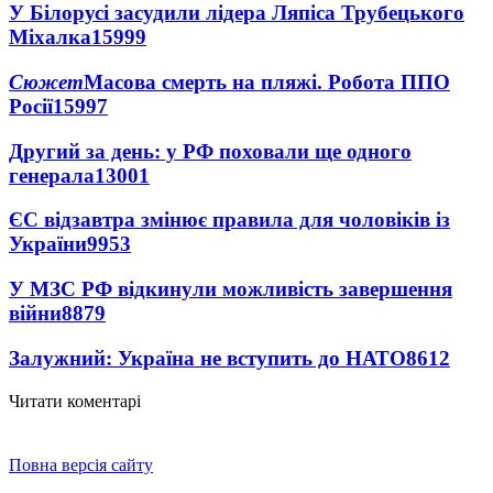
У Білорусі засудили лідера Ляпіса Трубецького
Міхалка
15999
Сюжет
Масова смерть на пляжі. Робота ППО
Росії
15997
Другий за день: у РФ поховали ще одного
генерала
13001
ЄС відзавтра змінює правила для чоловіків із
України
9953
У МЗС РФ відкинули можливість завершення
війни
8879
Залужний: Україна не вступить до НАТО
8612
Читати коментарі
Повна версія сайту