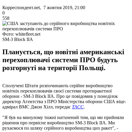
Корреспондент.net, 7 жовтня 2019, 21:00
0
558
Фото: whitefleet.net
SM-3 Block IIA
Планується, що новітні американські
перехоплювачі системи ПРО будуть
розгорнуті на території Польщі.
Сполучені Штати розпочинають серійне виробництво
новітніх перехоплювачів своєї системи протиракетної
оборони - SM-3 Block IIA. Про це повідомив у понеділок
директор Агентства з ПРО Міністерства оборони США віце-
адмірал ВМС Джон Хілл, передає
ТАСС
.
"Я був на минулому тижні натхнений тим, що ми прийняли
рішення про первісне виробництво SM-3 Block IIA. Ми
рухаємося по шляху серійного виробництва цих ракет", -