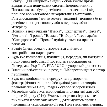
і світу» , для інтернет - видань - обов'язкове пряме
відкрите для пошукових систем гіперпосилання .
Посилання має бути розміщена в незалежності від
повного або часткового використання матеріалів.
Гіперпосилання ( для інтернет - видань) - повинна бути
розміщена в підзаголовку або в першому абзаці
матеріалу.
Новини з позначками "Думка", "Експертиза", "Заява",
"Регіони", "Гроші", "Влада", "Вибори", "Тест-драйв",
"Спецпроекти", "Промо" публікуються на правах
реклами.
Розділ Спецпроекти створюється спільно з
комерційними партнерами.
Будь яке копіювання, публікація, передрук, чи наступне
поширення інформації, що містить посилання на
"Інтерфакс-Україна", EPA / UPG, суворо забороняється.
Власник веб-сторінки в розділі Я-Корреспондент є автор
публікації.
Будь-яке копіювання, передрук та відтворення
фотографічних творів та/або аудіовізуальних творів
правовласника Getty Images - суворо забороняється.
Матеріали сайту korrespondent.net призначені для осіб
старше 21 року (21+). Участь в азартних іграх може
викликати ігрову залежність. Дотримуйтесь правил
(принципів) відповідальної гри. При виявленні перших