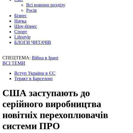
Всі новини розділу
Росія
Бізнес
Наука
Шоу-бізнес
Спорт
Lifestyle
БЛОГИ ЧИТАЧІВ
СПЕЦТЕМА:
Війна в Ірані
ВСІ ТЕМИ
Вступ України в ЄС
Теракт в Барселоні
США заступають до
серійного виробництва
новітніх перехоплювачів
системи ПРО