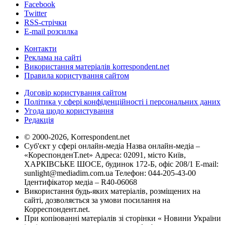
Facebook
Twitter
RSS-стрічки
E-mail розсилка
Контакти
Реклама на сайті
Використання матеріалів korrespondent.net
Правила користування сайтом
Договір користування сайтом
Політика у сфері конфіденційності і персональних даних
Угода щодо користування
Редакція
© 2000-2026, Korrespondent.net
Суб'єкт у сфері онлайн-медіа Назва онлайн-медіа –
«КореспонденТ.net» Адреса: 02091, місто Київ,
ХАРКІВСЬКЕ ШОСЕ, будинок 172-Б, офіс 208/1 E-mail:
sunlight@mediadim.com.ua
Телефон: 044-205-43-00
Ідентифікатор медіа – R40-06068
Використання будь-яких матеріалів, розміщених на
сайті, дозволяється за умови посилання на
Корреспондент.net.
При копіюванні матеріалів зі сторінки « Новини України