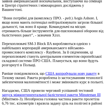
заявив американський воєначальник, виступаючи на семінарі
в Центрі стратегічних і міжнародних досліджень у
Вашингтоні.
"Вони потрібні для (комплексу ПРО. -
ред.
) Aegis Ashore. І,
якщо вони мають потенціал нейтралізовувати загрози більшої
дальності, так воно й краще. Командувачі на місцях
отримають більше інструментів для ешелонованої оборони від
балістичних ракет", - зазначив Хілл.
Перехоплювачі SM-3 Block IIA виробляються однією з
найбільших корпорацій американського військово-
промислового комплексу - Raytheon. За її свідченням, ці
перехоплювачі стануть центральним елементом європейської
складової системи ПРО США. Планується, що вони будуть
розгорнуті в Польщі.
Раніше повідомлялося, що
США випробували нову ракету
в
Тихому океані. Ракета розроблена із застосуванням технології
забезпечення малопомітності і може змінювати курс в польоті.
Нагадаємо, США провели черговий успішний тестовий
запуск міжконтинентальної балістичної ракети Minuteman III
(Мінітмен-3). Неозброєна головна частина ракети пролетіла
6,76 тис. кілометрів і вразила задану ціль на полігоні в районі