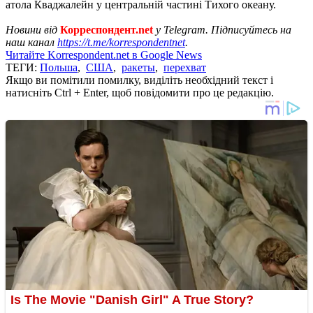
атола Кваджалейн у центральній частині Тихого океану.
Новини від
Корреспондент.net
у Telegram. Підписуйтесь на
наш канал
https://t.me/korrespondentnet
.
Читайте Korrespondent.net в Google News
ТЕГИ:
Польша
,
США
,
ракеты
,
перехват
Якщо ви помітили помилку, виділіть необхідний текст і
натисніть Ctrl + Enter, щоб повідомити про це редакцію.