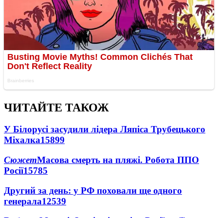
ЧИТАЙТЕ ТАКОЖ
У Білорусі засудили лідера Ляпіса Трубецького
Міхалка
15899
Сюжет
Масова смерть на пляжі. Робота ППО
Росії
15785
Другий за день: у РФ поховали ще одного
генерала
12539