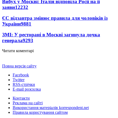
Вибух у Москві: Італія відповіла Росії на її
заяви
12232
ЄС відзавтра змінює правила для чоловіків із
України
9881
ЗМІ: У ресторані в Москві загинула дочка
генерала
9293
Читати коментарі
Повна версія сайту
Facebook
Twitter
RSS-стрічки
E-mail розсилка
Контакти
Реклама на сайті
Використання матеріалів korrespondent.net
Правила користування сайтом