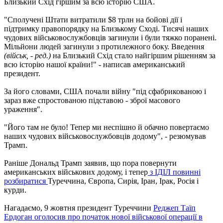
Близький Схід гіршим за всю історію США.
"Сполучені Штати витратили $8 трлн на бойові дії і
підтримку правопорядку на Близькому Сході. Тисячі наших
чудових військовослужбовців загинули і були тяжко поранені.
Мільйони людей загинули з протилежного боку. Введення
(військ, - ред.)
на Близький Схід стало найгіршим рішенням за
всю історію нашої країни!" - написав американський
президент.
За його словами, США почали війну "під сфабрикованою і
зараз вже спростованою підставою - зброї масового
ураження".
"Його там не було! Тепер ми неспішно й обачно повертаємо
наших чудових військовослужбовців додому", - резюмував
Трамп.
Раніше Дональд Трамп заявив, що пора повернути
американських військових додому, і тепер
з ІДІЛ повинні
розбиратися
Туреччина, Європа, Сирія, Іран, Ірак, Росія і
курди.
Нагадаємо, 9 жовтня президент Туреччини
Реджеп Таїп
Ердоган оголосив про початок нової військової операції в