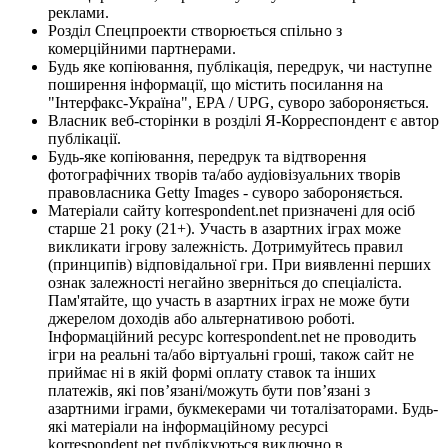
реклами.
Розділ Спецпроекти створюється спільно з
комерційними партнерами.
Будь яке копіювання, публікація, передрук, чи наступне
поширення інформації, що містить посилання на
"Інтерфакс-Україна", EPA / UPG, суворо забороняється.
Власник веб-сторінки в розділі Я-Корреспондент є автор
публікації.
Будь-яке копіювання, передрук та відтворення
фотографічних творів та/або аудіовізуальних творів
правовласника Getty Images - суворо забороняється.
Матеріали сайту korrespondent.net призначені для осіб
старше 21 року (21+). Участь в азартних іграх може
викликати ігрову залежність. Дотримуйтесь правил
(принципів) відповідальної гри. При виявленні перших
ознак залежності негайно зверніться до спеціаліста.
Пам'ятайте, що участь в азартних іграх не може бути
джерелом доходів або альтернативою роботі.
Інформаційний ресурс korrespondent.net не проводить
ігри на реальні та/або віртуальні гроші, також сайт не
приймає ні в якій формі оплату ставок та інших
платежів, які пов’язані/можуть бути пов’язані з
азартними іграми, букмекерами чи тоталізаторами. Будь-
які матеріали на інформаційному ресурсі
korrespondent.net публікуються виключно в