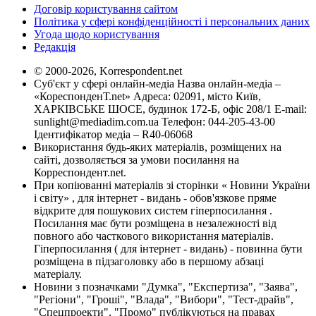
Договір користування сайтом
Політика у сфері конфіденційності і персональних даних
Угода щодо користування
Редакція
© 2000-2026, Korrespondent.net
Суб'єкт у сфері онлайн-медіа Назва онлайн-медіа –
«КореспонденТ.net» Адреса: 02091, місто Київ,
ХАРКІВСЬКЕ ШОСЕ, будинок 172-Б, офіс 208/1 E-mail:
sunlight@mediadim.com.ua
Телефон: 044-205-43-00
Ідентифікатор медіа – R40-06068
Використання будь-яких матеріалів, розміщених на
сайті, дозволяється за умови посилання на
Корреспондент.net.
При копіюванні матеріалів зі сторінки « Новини України
і світу» , для інтернет - видань - обов'язкове пряме
відкрите для пошукових систем гіперпосилання .
Посилання має бути розміщена в незалежності від
повного або часткового використання матеріалів.
Гіперпосилання ( для інтернет - видань) - повинна бути
розміщена в підзаголовку або в першому абзаці
матеріалу.
Новини з позначками "Думка", "Експертиза", "Заява",
"Регіони", "Гроші", "Влада", "Вибори", "Тест-драйв",
"Спецпроекти", "Промо" публікуються на правах