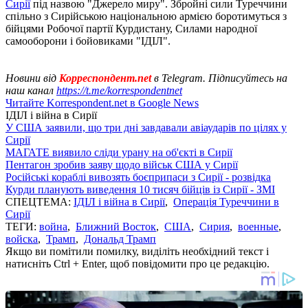
Сирії
під назвою "Джерело миру". Збройні сили Туреччини
спільно з Сирійською національною армією боротимуться з
бійцями Робочої партії Курдистану, Силами народної
самооборони і бойовиками "ІДІЛ".
Новини від
Корреспондент.net
в Telegram. Підписуйтесь на
наш канал
https://t.me/korrespondentnet
Читайте Korrespondent.net в Google News
ІДІЛ і війна в Сирії
У США заявили, що три дні завдавали авіаударів по цілях у
Сирії
МАГАТЕ виявило сліди урану на об'єкті в Сирії
Пентагон зробив заяву щодо військ США у Сирії
Російські кораблі вивозять боєприпаси з Сирії - розвідка
Курди планують виведення 10 тисяч бійців із Сирії - ЗМІ
СПЕЦТЕМА:
ІДІЛ і війна в Сирії
,
Операція Туреччини в
Сирії
ТЕГИ:
война
,
Ближний Восток
,
США
,
Сирия
,
военные
,
войска
,
Трамп
,
Дональд Трамп
Якщо ви помітили помилку, виділіть необхідний текст і
натисніть Ctrl + Enter, щоб повідомити про це редакцію.