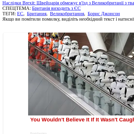
Наслідки Brexit: Швейцарія обмежує в'їзд з Великобританії з т
СПЕЦТЕМА:
Британія виходить з ЄС
ТЕГИ:
ЕС
,
Британия
,
Великобритания
,
Борис Джонсон
Якщо ви помітили помилку, виділіть необхідний текст і натисніт