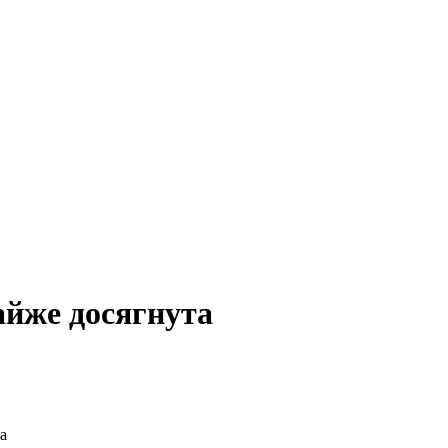
айже досягнута
а