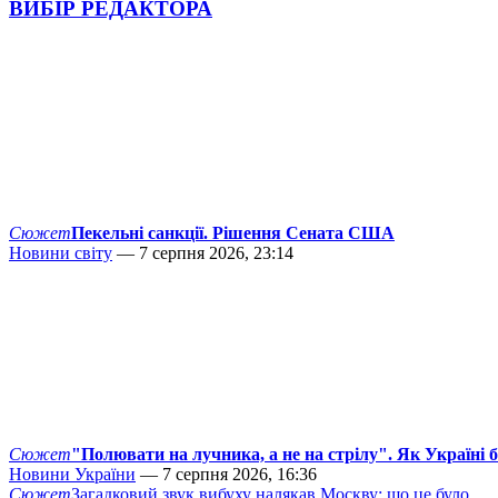
ВИБІР РЕДАКТОРА
Сюжет
Пекельні санкції. Рішення Сената США
Новини світу
— 7 серпня 2026, 23:14
Сюжет
"Полювати на лучника, а не на стрілу". Як Україні 
Новини України
— 7 серпня 2026, 16:36
Сюжет
Загадковий звук вибуху налякав Москву: що це було