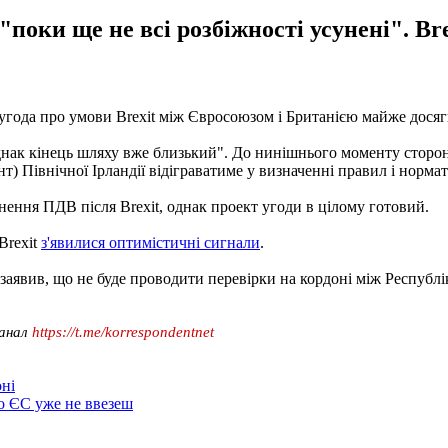
поки ще не всі розбіжності усунені". Br
угода про умови Brexit між Євросоюзом і Британією майже дося
однак кінець шляху вже близький". До нинішнього моменту сторо
т) Північної Ірландії відіграватиме у визначенні правил і нормат
ення ПДВ після Brexit, однак проект угоди в цілому готовий.
Brexit
з'явилися оптимістичні сигнали
.
 заявив, що не буде проводити перевірки на кордоні між Республі
канал
https://t.me/korrespondentnet
оні
до ЄС уже не ввезеш