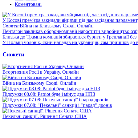
Коментовані
У Косові прем'єра закидали яйцями під час засідання парламент
Сюжет
Війна на Близькому Сході. Онлайн
Пентагон закликав оборонкомпанії наростити виробництво озб
Близька до Трампа компанія збирається бурити у Гренландії без
У Польщі чоловік, який нападав на українців, сам прийшов до в
Сюжети
Вторгнення Росії в Україну. Онлайн
Війна на Близькому Сході. Онлайн
Підсумки 08.08: Patriot буде і мінус два НПЗ
Підсумки 07.08: "Пекельні" санкції і "парад" дронів
Пекельні санкції. Рішення Сената США