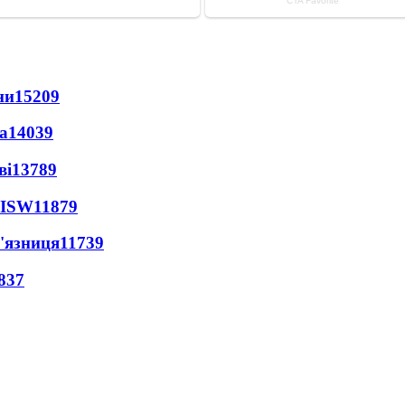
ни
15209
а
14039
ві
13789
 ISW
11879
'язниця
11739
837