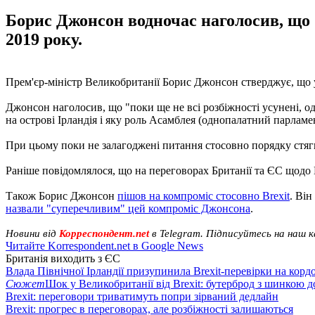
Борис Джонсон водночас наголосив, що "
2019 року.
Прем'єр-міністр Великобританії Борис Джонсон стверджує, що 
Джонсон наголосив, що "поки ще не всі розбіжності усунені, 
на острові Ірландія і яку роль Асамблея (однопалатний парламен
При цьому поки не залагоджені питання стосовно порядку стягн
Раніше повідомлялося, що на переговорах Британії та ЄС щодо 
Також Борис Джонсон
пішов на компроміс стосовно Brexit
. Він
назвали "суперечливим" цей компроміс Джонсона
.
Новини від
Корреспондент.net
в Telegram. Підписуйтесь на наш 
Читайте Korrespondent.net в Google News
Британія виходить з ЄС
Влада Північної Ірландії призупинила Brexit-перевірки на корд
Сюжет
Шок у Великобританії від Brexit: бутерброд з шинкою 
Brexit: переговори триватимуть попри зірваний дедлайн
Brexit: прогрес в переговорах, але розбіжності залишаються