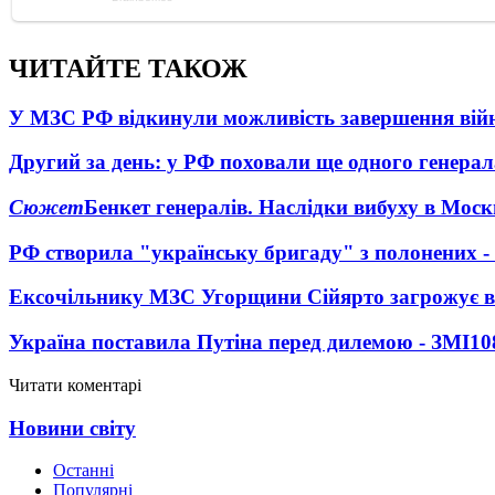
ЧИТАЙТЕ ТАКОЖ
У МЗС РФ відкинули можливість завершення вій
Другий за день: у РФ поховали ще одного генерал
Сюжет
Бенкет генералів. Наслідки вибуху в Моск
РФ створила "українську бригаду" з полонених -
Ексочільнику МЗС Угорщини Сійярто загрожує в
Україна поставила Путіна перед дилемою - ЗМІ
10
Читати коментарі
Новини світу
Останні
Популярні