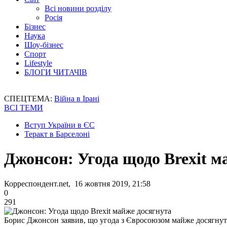
Всі новини розділу
Росія
Бізнес
Наука
Шоу-бізнес
Спорт
Lifestyle
БЛОГИ ЧИТАЧІВ
СПЕЦТЕМА:
Війна в Ірані
ВСІ ТЕМИ
Вступ України в ЄС
Теракт в Барселоні
Джонсон: Угода щодо Brexit м
Корреспондент.net, 16 жовтня 2019, 21:58
0
291
Борис Джонсон заявив, що угода з Євросоюзом майже досягнут